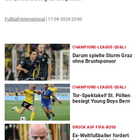
Fußball International
17.09.2024 23:00
CHAMPIONS-LEAGUE-QUALI
Darum spielte Sturm Graz
ohne Brustsponsor
CHAMPIONS-LEAGUE-QUALI
Tor-Spektakel! St. Pölten
besiegt Young Boys Bern
DRUCK AUF FIFA-BOSS
Ex-Weltfußballer fordert