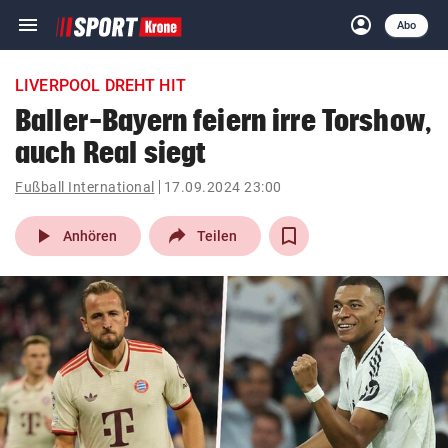
menu
account_circle
Navigation
Anmelden
Abo
close
Schließen
ein-/ausklappen
LIVERPOOL DREHT HIT
Abonnieren
Baller-Bayern feiern irre Torshow,
auch Real siegt
account_circle
arrow_right
Anmelden
Fußball International
17.09.2024 23:00
pin_drop
arrow_right
Bundesland auswäh
Wien
play_arrow
Anhören
Teilen
bookmark
Merkliste
Suchbegriff
search
eingeben