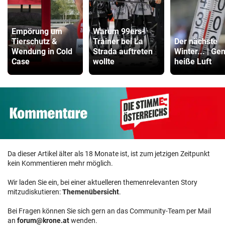
Empörung um
Warum 99ers-
Tierschutz &
Trainer bei La
Der nächste
Wendung in Cold
Strada auftreten
Winter... | Ge
Case
wollte
heiße Luft
Da dieser Artikel älter als 18 Monate ist, ist zum jetzigen Zeitpunkt
kein Kommentieren mehr möglich.
Wir laden Sie ein, bei einer aktuelleren themenrelevanten Story
mitzudiskutieren:
Themenübersicht
.
Bei Fragen können Sie sich gern an das Community-Team per Mail
an
forum@krone.at
wenden.