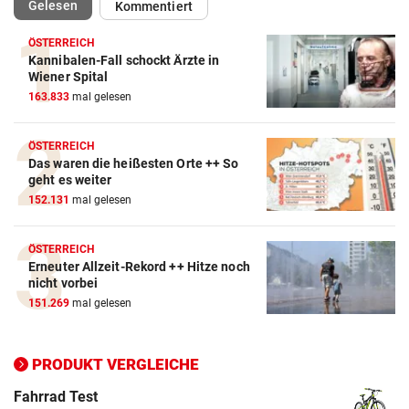
(ausgewählt)
Gelesen
Kommentiert
ÖSTERREICH
Kannibalen-Fall schockt Ärzte in
Action-Cam Vergleich
Wiener Spital
163.833
mal gelesen
ZUM VERGLEICH
Crosstrainer Vergleich
ÖSTERREICH
Das waren die heißesten Orte ++ So
ZUM VERGLEICH
geht es weiter
152.131
mal gelesen
E-Bike Vergleich
ZUM VERGLEICH
ÖSTERREICH
Erneuter Allzeit-Rekord ++ Hitze noch
Elektro-Scooter Vergleich
nicht vorbei
ZUM VERGLEICH
151.269
mal gelesen
Ergometer Vergleich
ZUM VERGLEICH
PRODUKT VERGLEICHE
Fahrrad Test