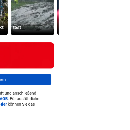
Ruck-
Schwärzler dreht
Nachfolgeri
h
Partie und zieht
war halt ei
kt
test
ins Finale ein
Herrenrund
men
ft und anschließend
AGB
. Für ausführliche
Hier
können Sie das