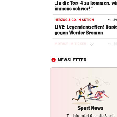
„In die Top-4 zu kommen, wi
immens schwer!“
HERZOG & CO. IN AKTION
vor 3
LIVE: Legendentreffen! Rapi
gegen Werder Bremen
MOTOGP IM TICKER
vor 4
LIVE: Wer holt den Sieg im Sp
von Silverstone?
NEWSLETTER
GROSSER TRIUMPH
vor 5
SIEG! Felix Gall gewinnt die
Burgos-Rundfahrt
AUFREGUNG IM NETZ
Bikini-Fotos: Jetzt schießt E
Rennfahrerin zurück
Sport News
Topinformiert über die Sport-
CHANCE AUF 3. TITEL