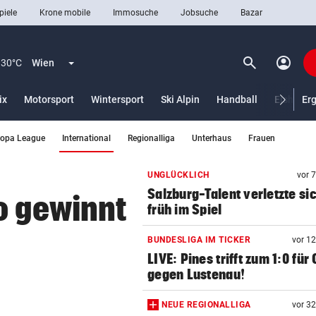
piele
Krone mobile
Immosuche
Jobsuche
Bazar
search
account_circle
Menü aufklappen
Suchen
30°C
Wien
ix
Motorsport
Wintersport
Ski Alpin
Handball
Eishocke
Er
(ausgewählt)
ropa League
International
Regionalliga
Unterhaus
Frauen
len
UNGLÜCKLICH
vor 
Salzburg-Talent verletzte si
o gewinnt
früh im Spiel
BUNDESLIGA IM TICKER
vor 1
LIVE: Pines trifft zum 1:0 für
gegen Lustenau!
NEUE REGIONALLIGA
vor 3