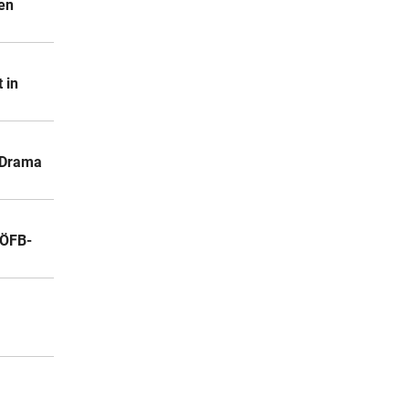
en
 in
-Drama
 ÖFB-