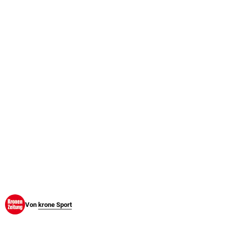
© Krone Multimedia GmbH & Co KG 2026
Muthgasse 2, 1190 Wien
Von
krone Sport