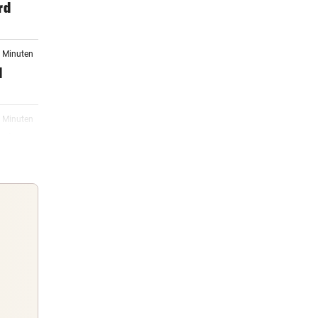
rd
9 Minuten
d
5 Minuten
rint
3 Minuten
14:21
x-
Guten Morgen
Morgens topinformiert über die
14:00