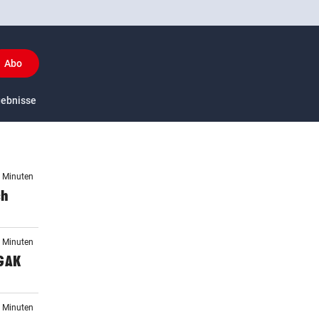
Abo
y
gebnisse
US-Sport
7 Minuten
ch
2 Minuten
 GAK
2 Minuten