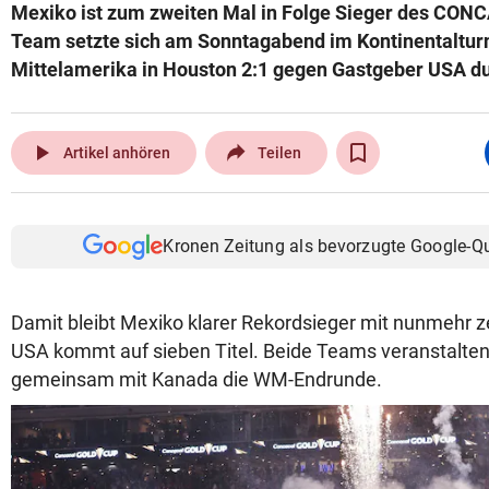
Mexiko ist zum zweiten Mal in Folge Sieger des CON
Team setzte sich am Sonntagabend im Kontinentalturn
Mittelamerika in Houston 2:1 gegen Gastgeber USA d
play_arrow
Artikel anhören
Teilen
Kronen Zeitung als bevorzugte Google-Q
Damit bleibt Mexiko klarer Rekordsieger mit nunmehr ze
USA kommt auf sieben Titel. Beide Teams veranstalt
gemeinsam mit Kanada die WM-Endrunde.