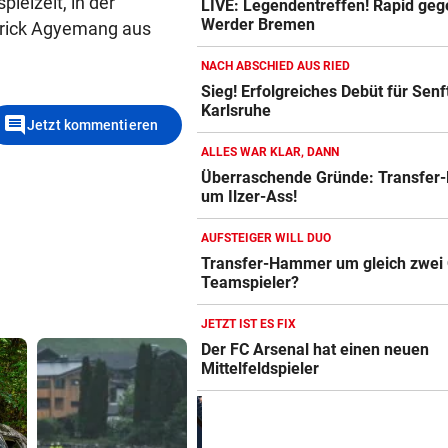
ielzeit, in der
LIVE: Legendentreffen! Rapid geg
Werder Bremen
trick Agyemang aus
NACH ABSCHIED AUS RIED
Sieg! Erfolgreiches Debüt für Senft
Karlsruhe
comment
Jetzt kommentieren
ALLES WAR KLAR, DANN
Überraschende Gründe: Transfer
um Ilzer-Ass!
AUFSTEIGER WILL DUO
Transfer-Hammer um gleich zwei
Teamspieler?
JETZT IST ES FIX
Der FC Arsenal hat einen neuen
Mittelfeldspieler