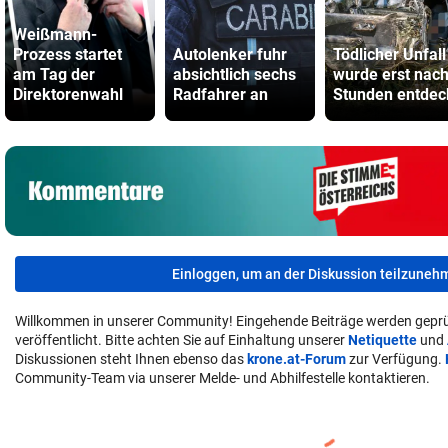
Weißmann-
Prozess startet
Autolenker fuhr
Tödlicher Unfall
am Tag der
absichtlich sechs
wurde erst nac
Direktorenwahl
Radfahrer an
Stunden entdec
Einloggen, um an der Diskussion teilzuneh
Willkommen in unserer Community! Eingehende Beiträge werden geprü
veröffentlicht. Bitte achten Sie auf Einhaltung unserer
Netiquette
und
Diskussionen steht Ihnen ebenso das
krone.at-Forum
zur Verfügung.
Community-Team via unserer Melde- und Abhilfestelle kontaktieren.