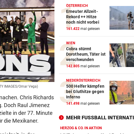
ÖSTERREICH
Erneuter Allzeit-
Rekord ++ Hitze
noch nicht vorbei
161.422
mal gelesen
WIEN
Cobra stürmt
Dorotheum, Täter ist
verschwunden
142.805
mal gelesen
NIEDERÖSTERREICH
500 Helfer kämpfen
TTY IMAGES/Omar Vega)
bei Gluthitze gegen
machen. Chris Richards
Inferno
141.498
mal gelesen
ng. Doch Raul Jimenez
ielte in der 77. Minute
MEHR FUSSBALL INTERNATI
ür die Mexikaner.
HERZOG & CO. IN AKTION