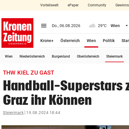
Vorteilswelt
ePaper
Community
Gewinns
close
Schließen
menu
Menü aufklappen
Do., 06.08.2026
29°C
Wien
Abonnieren
(ausgewählt)
Krone+
Österreich
Wien
Politik
Star
account_circle
arrow_right
Anmelden
(a
Wien
Niederösterreich
Burgenland
Oberösterreich
Steiermark
pin_drop
arrow_right
Bundesland auswäh
Wien
THW KIEL ZU GAST
bookmark
Merkliste
Handball-Superstars z
Graz ihr Können
Suchbegriff
search
eingeben
Steiermark
19.08.2024 18:44