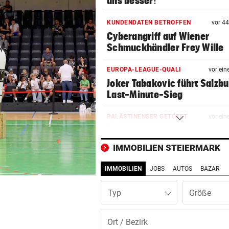
uns besser!“
KUNDENDATEN BETROFFEN
vor 4
Cyberangriff auf Wiener
Schmuckhändler Frey Wille
EUROPA-LEAGUE-QUALI
vor ein
Joker Tabakovic führt Salzbu
Last-Minute-Sieg
PALÄSTINENSER GETÖTET
vor ein
Erste Anklage gegen Israeli s
Gaza-Krieg
IMMOBILIEN STEIERMARK
STIMMEN ZUM SPIEL
vor ein
IMMOBILIEN
JOBS
AUTOS
BAZAR
Sportboss Katzer: „Fahren
superhappy nach Hause“
Typ
ORKAN, KEIN STROM & CO
vor 
Skurrilitäten in der Red Bull