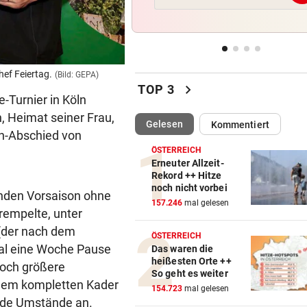
ÖFB-Kicker Wimmer packt ü
Morddrohungen aus
ABSCHIED AUS ENGLAND
vor 
Spanien-Star Rodri vor Wec
ef Feiertag.
Bilyk ist aktuell verletzt out.
(Bild: GEPA)
(Bild: GEPA)
chevron_right
zum FC Barcelona
TOP 3
Turnier in Köln
n, Heimat seiner Frau,
2 JAHRE LANG GETESTET
vor 
(ausgewählt)
Gelesen
Kommentiert
en-Abschied von
Drei Steirer tüfteln an der i
Boxershort
ÖSTERREICH
Erneuter Allzeit-
Rekord ++ Hitze
DRAMATISCHE RETTUNG
vor 
noch nicht vorbei
henden Vorsaison ohne
„In der Wohnung war es ver
157.246
mal gelesen
mkrempelte, unter
und stockfinster“
(der nach dem
ÖSTERREICH
al eine Woche Pause
Das waren die
heißesten Orte ++
noch größere
So geht es weiter
 dem kompletten Kader
154.723
mal gelesen
ende Umstände an.