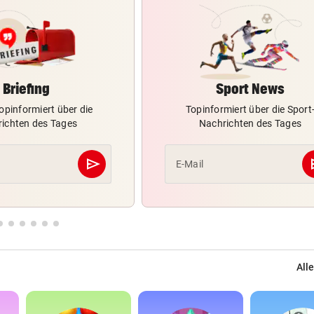
Briefing
Sport News
opinformiert über die
Topinformiert über die Sport
ichten des Tages
Nachrichten des Tages
send
s
E-Mail
Abschicken
Alle