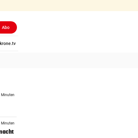
Abo
tschaft
krone.tv
Wissen
Gericht
Kolumnen
Freizeit
Reise
Ti
1 Minuten
6 Minuten
 macht