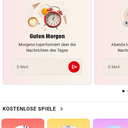
Guten Morgen
Morgens topinformiert über die
Abends t
Nachrichten des Tages
Nachr
send
E-Mail
E-Mail
Abschicken
chevron_right
KOSTENLOSE SPIELE