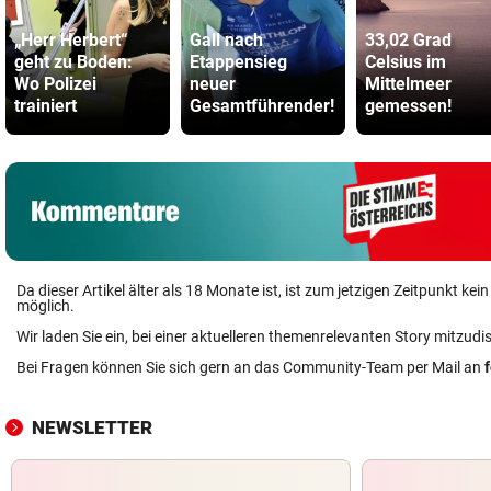
„Herr Herbert“
Gall nach
33,02 Grad
geht zu Boden:
Etappensieg
Celsius im
Wo Polizei
neuer
Mittelmeer
trainiert
Gesamtführender!
gemessen!
Da dieser Artikel älter als 18 Monate ist, ist zum jetzigen Zeitpunkt k
möglich.
Wir laden Sie ein, bei einer aktuelleren themenrelevanten Story mitzudi
Bei Fragen können Sie sich gern an das Community-Team per Mail an
NEWSLETTER