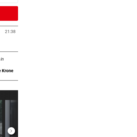
2 Stunden
m ++
21:38
neuem Tab öffnen
2 Stunden
n neuem Tab öffnen
 in
e Krone
2 Stunden
viel
2 Stunden
te
2 Stunden