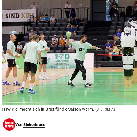
© Krone Multimedia GmbH & Co KG 2026
Muthgasse 2, 1190 Wien
THW Kiel macht sich in Graz für die Saison warm.
(Bild: GEPA)
Von
Steirerkrone