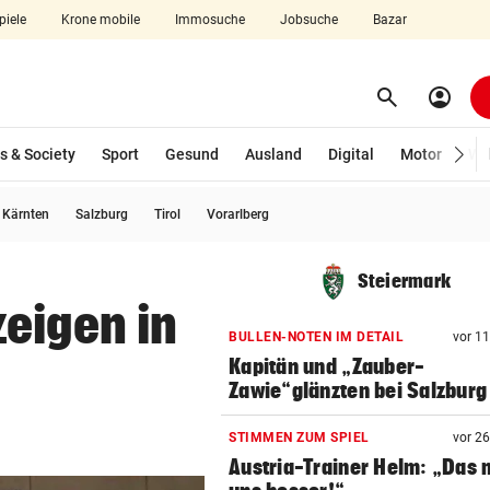
piele
Krone mobile
Immosuche
Jobsuche
Bazar
search
account_circle
Menü aufklappen
Suchen
s & Society
Sport
Gesund
Ausland
Digital
Motor
Wir
usgewählt)
Kärnten
Salzburg
Tirol
Vorarlberg
len
Steiermark
eigen in
BULLEN-NOTEN IM DETAIL
vor 1
Kapitän und „Zauber-
Zawie“glänzten bei Salzburg
STIMMEN ZUM SPIEL
vor 2
Austria-Trainer Helm: „Das