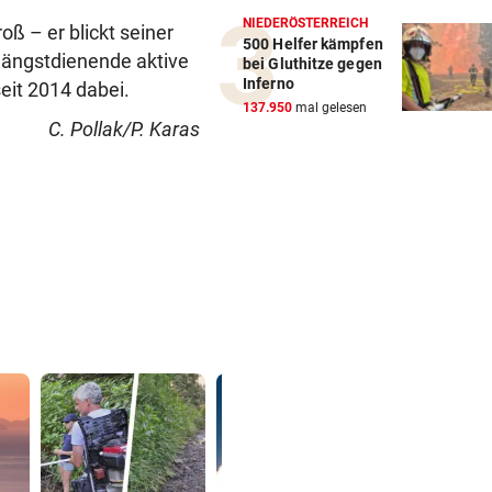
NIEDERÖSTERREICH
oß – er blickt seiner
500 Helfer kämpfen
längstdienende aktive
bei Gluthitze gegen
Inferno
eit 2014 dabei.
137.950
mal gelesen
C. Pollak/P. Karas