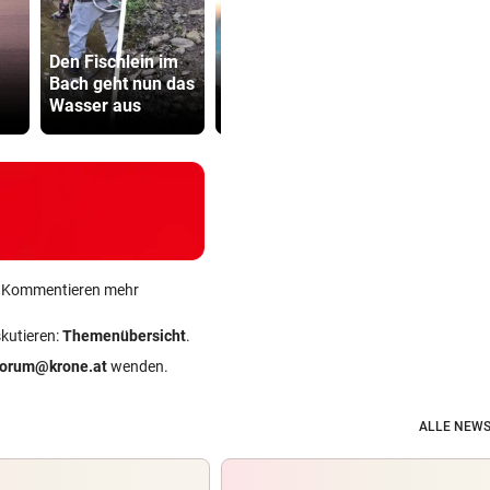
Katzentöter
Den Fischlein im
Lange Haftstrafen
Anwalt: „Ni
Bach geht nun das
für Berichte über
viel Hass
Wasser aus
Waffenengpässe
begegnet“
ein Kommentieren mehr
skutieren:
Themenübersicht
.
forum@krone.at
wenden.
ALLE NEWS