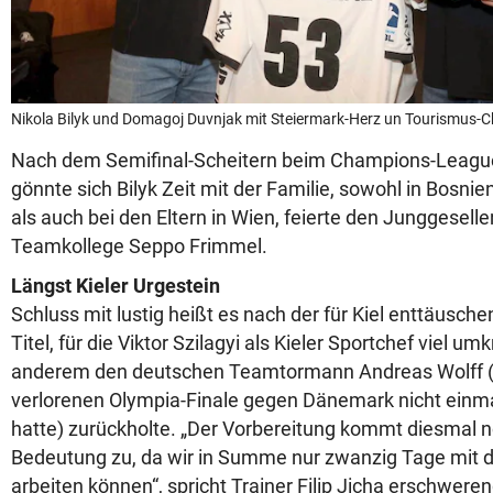
Nikola Bilyk und Domagoj Duvnjak mit Steiermark-Herz un Tourismus-Ch
Nach dem Semifinal-Scheitern beim Champions-League-
gönnte sich Bilyk Zeit mit der Familie, sowohl in Bosnie
als auch bei den Eltern in Wien, feierte den Junggesell
Teamkollege Seppo Frimmel.
Längst Kieler Urgestein
Schluss mit lustig heißt es nach der für Kiel enttäusc
Titel, für die Viktor Szilagyi als Kieler Sportchef viel u
anderem den deutschen Teamtormann Andreas Wolff 
verlorenen Olympia-Finale gegen Dänemark nicht einm
hatte) zurückholte. „Der Vorbereitung kommt diesmal 
Bedeutung zu, da wir in Summe nur zwanzig Tage mit
arbeiten können“, spricht Trainer Filip Jicha erschwer