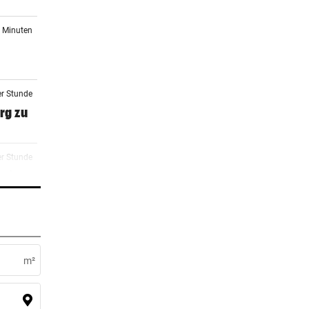
4 Minuten
er Stunde
rg zu
er Stunde
eit
er Stunde
m²
2 Stunden
 Arena