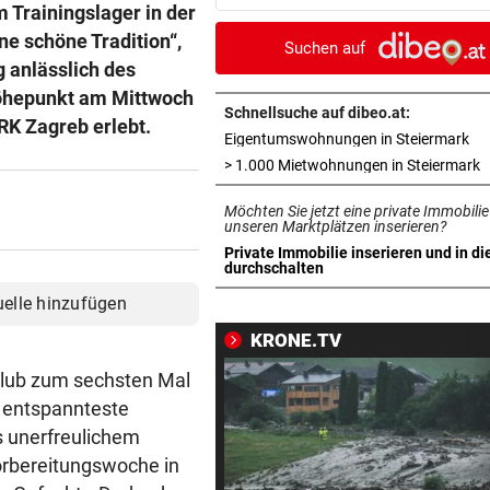
 Trainingslager in der
häufen sich
ne schöne Tradition“,
Suchen auf
WASSERSPRINGEN
vor 
 anlässlich des
Knoll bei EM Achter vom Tur
Höhepunkt am Mittwoch
Lotfi auf Rang 12!
Schnellsuche auf dibeo.at:
RK Zagreb erlebt.
in 
Eigentumswohnungen in Steiermark
SCHON NÄCHSTE SAISON
vor 
i
> 1.000 Mietwohnungen in Steiermark
F1-Boss verrät: Es wird mehr
Möchten Sie jetzt eine private Immobilie
Sprintrennen geben
unseren Marktplätzen inserieren?
Private Immobilie inserieren und in di
FREISPRÜCHE REGEN AUF
vor 
in neuem Tab öffnen
durchschalten
Katzentöter-Anwalt: „Nie so 
uelle hinzufügen
Hass begegnet“
KRONE.TV
TRUMP DROHT:
vor 
klub zum sechsten Mal
Lange Haftstrafen für Berich
as entspannteste
über Waffenengpässe
us unerfreulichem
Vorbereitungswoche in
CONFERENCE LEAGUE
vor 