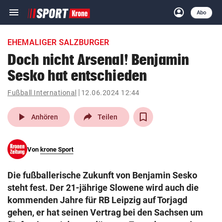
menu
account_circle
Navigation
Anmelden
Abo
close
Schließen
ein-/ausklappen
EHEMALIGER SALZBURGER
Abonnieren
Doch nicht Arsenal! Benjamin
Sesko hat entschieden
account_circle
arrow_right
Anmelden
Fußball International
12.06.2024 12:44
pin_drop
arrow_right
Bundesland auswäh
Wien
play_arrow
Anhören
Teilen
bookmark
Merkliste
Von
krone Sport
Suchbegriff
search
Die fußballerische Zukunft von Benjamin Sesko
eingeben
steht fest. Der 21-jährige Slowene wird auch die
kommenden Jahre für RB Leipzig auf Torjagd
gehen, er hat seinen Vertrag bei den Sachsen um