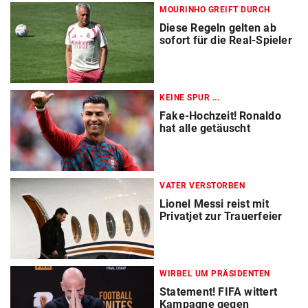
MOURINHO GREIFT DURCH
Diese Regeln gelten ab
sofort für die Real-Spieler
KEINE SPUR ...
Fake-Hochzeit! Ronaldo
hat alle getäuscht
VATER VERSTORBEN
Lionel Messi reist mit
Privatjet zur Trauerfeier
WIRBEL UM PRÄSIDENTEN
Statement! FIFA wittert
Kampagne gegen