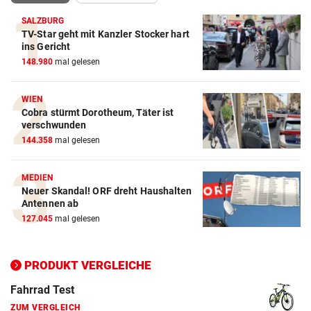
SALZBURG
TV-Star geht mit Kanzler Stocker hart
Action-Cam Vergleich
ins Gericht
148.980
mal gelesen
ZUM VERGLEICH
Crosstrainer Vergleich
WIEN
Cobra stürmt Dorotheum, Täter ist
ZUM VERGLEICH
verschwunden
144.358
mal gelesen
E-Bike Vergleich
ZUM VERGLEICH
MEDIEN
Neuer Skandal! ORF dreht Haushalten
Elektro-Scooter Vergleich
Antennen ab
ZUM VERGLEICH
127.045
mal gelesen
Ergometer Vergleich
ZUM VERGLEICH
PRODUKT VERGLEICHE
Fahrrad Test
ZUM VERGLEICH