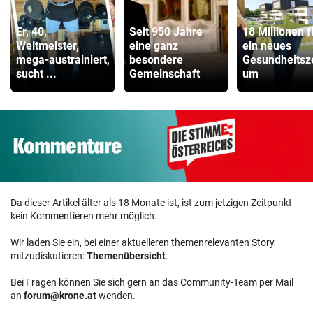
Er, 40,
Seit 950 Jahre
18 Millionen f
Weltmeister,
eine ganz
ein neues
mega-austrainiert,
besondere
Gesundheitsz
sucht ...
Gemeinschaft
um
Da dieser Artikel älter als 18 Monate ist, ist zum jetzigen Zeitpunkt
kein Kommentieren mehr möglich.
Wir laden Sie ein, bei einer aktuelleren themenrelevanten Story
mitzudiskutieren:
Themenübersicht
.
Bei Fragen können Sie sich gern an das Community-Team per Mail
an
forum@krone.at
wenden.