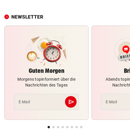
NEWSLETTER
Guten Morgen
Br
Morgens topinformiert über die
Abends topin
Nachrichten des Tages
Nachrich
send
E-Mail
E-Mail
Abschicken