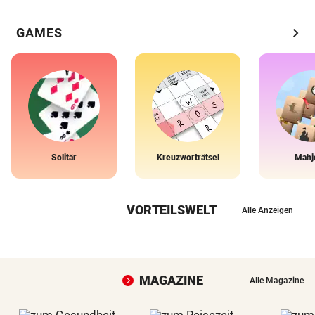
chevron_right
GAMES
Solitär
Kreuzworträtsel
Mahj
VORTEILSWELT
Alle Anzeigen
MAGAZINE
Alle Magazine