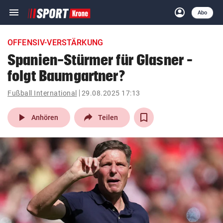
menu
account_circle
Navigation
Anmelden
Abo
close
Schließen
ein-/ausklappen
OFFENSIV-VERSTÄRKUNG
Abonnieren
Spanien-Stürmer für Glasner –
folgt Baumgartner?
account_circle
arrow_right
Anmelden
Fußball International
29.08.2025 17:13
pin_drop
arrow_right
Bundesland auswäh
Wien
play_arrow
Anhören
Teilen
bookmark
Merkliste
Suchbegriff
search
eingeben