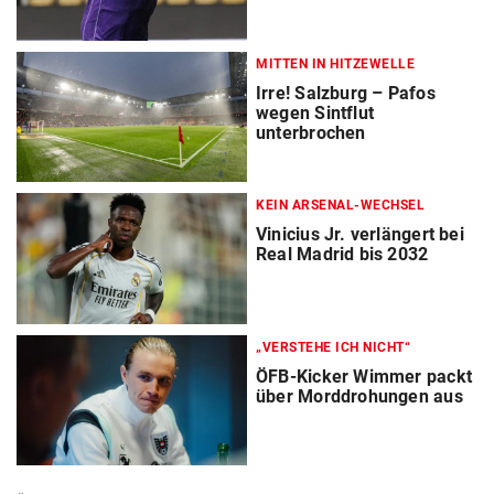
MITTEN IN HITZEWELLE
Irre! Salzburg – Pafos
wegen Sintflut
unterbrochen
KEIN ARSENAL-WECHSEL
Vinicius Jr. verlängert bei
Real Madrid bis 2032
„VERSTEHE ICH NICHT“
ÖFB-Kicker Wimmer packt
über Morddrohungen aus