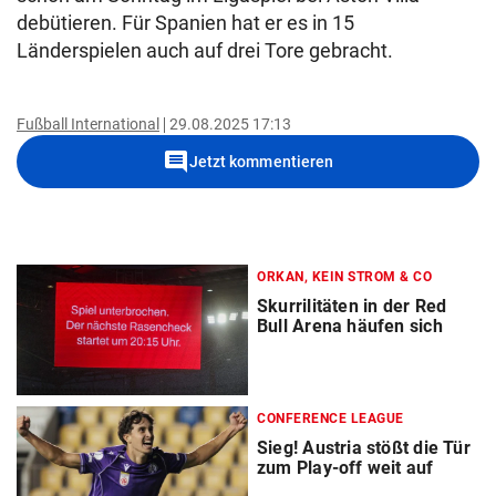
debütieren. Für Spanien hat er es in 15
Länderspielen auch auf drei Tore gebracht.
Fußball International
29.08.2025 17:13
comment
Jetzt kommentieren
ORKAN, KEIN STROM & CO
Skurrilitäten in der Red
Bull Arena häufen sich
CONFERENCE LEAGUE
Sieg! Austria stößt die Tür
zum Play-off weit auf