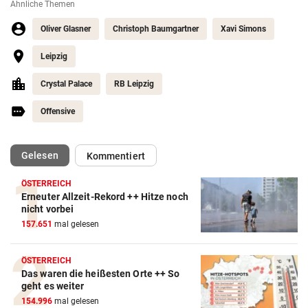
Ähnliche Themen
Oliver Glasner
Christoph Baumgartner
Xavi Simons
Leipzig
Crystal Palace
RB Leipzig
Offensive
(ausgewählt)
Gelesen
Kommentiert
ÖSTERREICH
Erneuter Allzeit-Rekord ++ Hitze noch
Action-Cam Vergleich
nicht vorbei
157.651
mal gelesen
ZUM VERGLEICH
Crosstrainer Vergleich
ÖSTERREICH
Das waren die heißesten Orte ++ So
ZUM VERGLEICH
geht es weiter
154.996
mal gelesen
E-Bike Vergleich