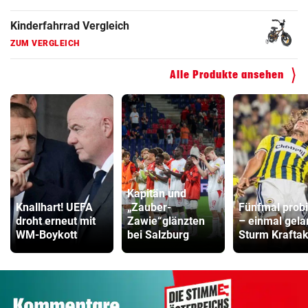
Kinderfahrrad Vergleich
ZUM VERGLEICH
Alle Produkte ansehen
Kapitän und
Knallhart! UEFA
„Zauber-
Fünfmal probi
droht erneut mit
Zawie“glänzten
– einmal gela
WM-Boykott
bei Salzburg
Sturm Kraftak