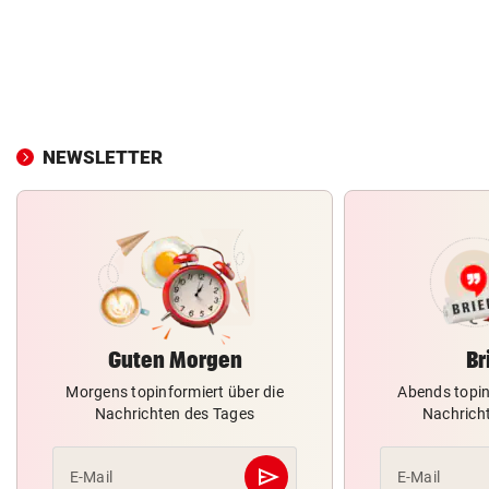
NEWSLETTER
Guten Morgen
Br
Morgens topinformiert über die
Abends topin
Nachrichten des Tages
Nachrich
send
E-Mail
E-Mail
Abschicken