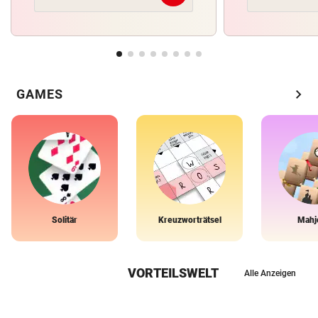
chevron_right
GAMES
Solitär
Kreuzworträtsel
Mahj
VORTEILSWELT
Alle Anzeigen