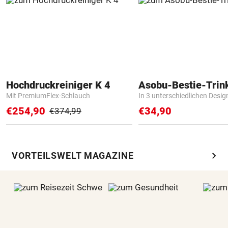
Hochdruckreiniger K 4
Asobu-Bestie-Trin
Mit PremiumFlex-Schlauch
In 3 unterschiedlichen Desig
€254,90
€34,90
€374,99
chevron_right
VORTEILSWELT MAGAZINE