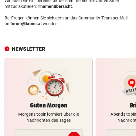
Wir laden Sie ein, bei einer aktuelleren themenrelevanten Story
mitzudiskutieren:
Themenübersicht
.
Bei Fragen können Sie sich gern an das Community-Team per Mail
an
forum@krone.at
wenden.
NEWSLETTER
Guten Morgen
Br
Morgens topinformiert über die
Abends topin
Nachrichten des Tages
Nachrich