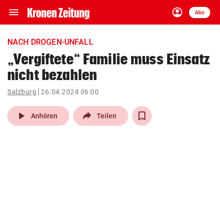
menu
account_circle
Navigation
Anmelden
Abo
close
Schließen
ein-/ausklappen
NACH DROGEN-UNFALL
Abonnieren
„Vergiftete“ Familie muss Einsatz
nicht bezahlen
account_circle
arrow_right
Anmelden
Salzburg
26.04.2024 06:00
pin_drop
arrow_right
Bundesland auswäh
Wien
play_arrow
Anhören
Teilen
bookmark
Merkliste
Suchbegriff
search
eingeben