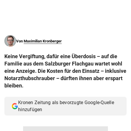
© Krone Multimedia GmbH & Co KG 2026
Muthgasse 2, 1190 Wien
Von
Maximilian Kronberger
Keine Vergiftung, dafür eine Überdosis – auf die
Familie aus dem Salzburger Flachgau wartet wohl
eine Anzeige. Die Kosten für den Einsatz – inklusive
Notarzthubschrauber – dürften ihnen aber erspart
bleiben.
Kronen Zeitung als bevorzugte Google-Quelle
hinzufügen