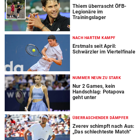
Thiem überrascht ÖFB-
Legionäre im
Trainingslager
NACH HARTEM KAMPF
Erstmals seit April:
Schwärzler im Viertelfinale
NUMMER NEUN ZU STARK
Nur 2 Games, kein
Handschlag: Potapova
geht unter
ÜBERRASCHENDER DÄMPFER
Zverev schimpft nach Aus:
„Das schlechteste Match“