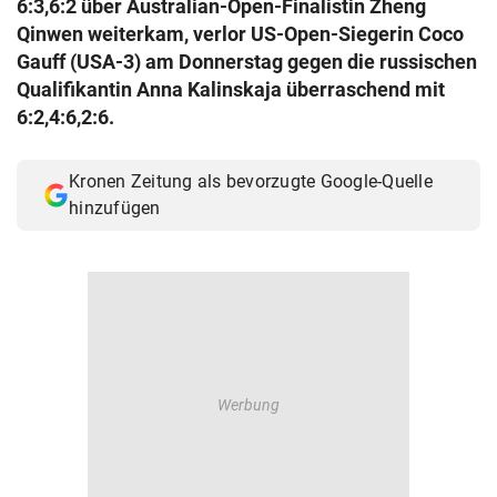
6:3,6:2 über Australian-Open-Finalistin Zheng
© Krone Multimedia GmbH & Co KG 2026
Qinwen weiterkam, verlor US-Open-Siegerin Coco
Muthgasse 2, 1190 Wien
Gauff (USA-3) am Donnerstag gegen die russischen
Qualifikantin Anna Kalinskaja überraschend mit
6:2,4:6,2:6.
Kronen Zeitung als bevorzugte Google-Quelle
hinzufügen