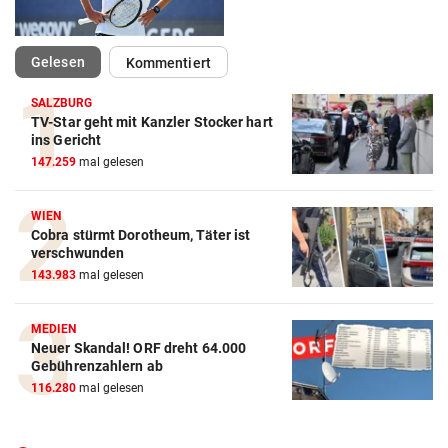
(ausgewählt)
Gelesen
Kommentiert
SALZBURG
TV-Star geht mit Kanzler Stocker hart
Action-Cam Vergleich
ins Gericht
147.259
mal gelesen
ZUM VERGLEICH
Crosstrainer Vergleich
WIEN
Cobra stürmt Dorotheum, Täter ist
ZUM VERGLEICH
verschwunden
143.983
mal gelesen
E-Bike Vergleich
ZUM VERGLEICH
MEDIEN
Neuer Skandal! ORF dreht 64.000
Elektro-Scooter Vergleich
Gebührenzahlern ab
ZUM VERGLEICH
116.280
mal gelesen
Ergometer Vergleich
ZUM VERGLEICH