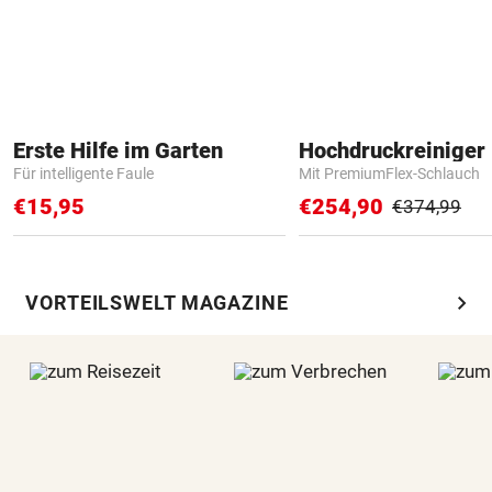
Erste Hilfe im Garten
Hochdruckreiniger 
Für intelligente Faule
Mit PremiumFlex-Schlauch
€15,95
€254,90
€374,99
chevron_right
VORTEILSWELT MAGAZINE