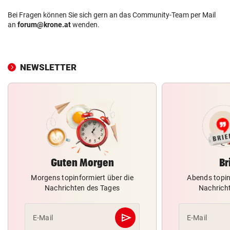
Bei Fragen können Sie sich gern an das Community-Team per Mail
an
forum@krone.at
wenden.
NEWSLETTER
Guten Morgen
Br
Morgens topinformiert über die
Abends topin
Nachrichten des Tages
Nachrich
send
E-Mail
E-Mail
Abschicken