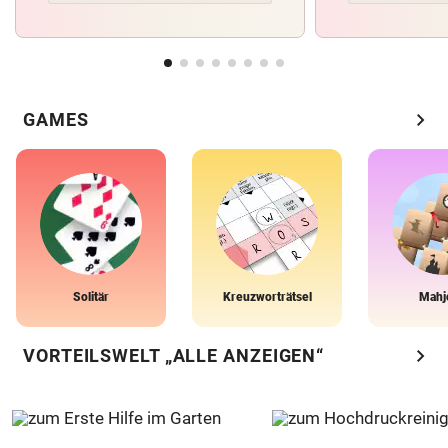
chevron_right
GAMES
Solitär
Kreuzworträtsel
Mahj
chevron_right
VORTEILSWELT „ALLE ANZEIGEN“