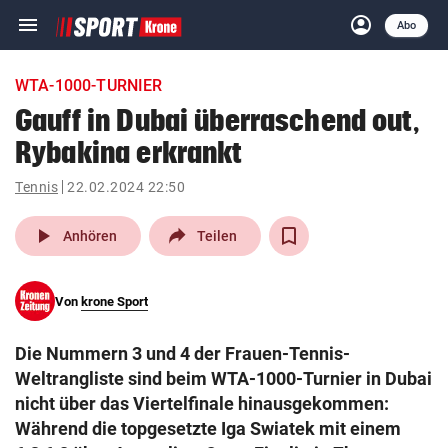
menu
account_circle
Navigation
Anmelden
Abo
close
Schließen
ein-/ausklappen
WTA-1000-TURNIER
Abonnieren
Gauff in Dubai überraschend out,
Rybakina erkrankt
account_circle
arrow_right
Anmelden
Tennis
22.02.2024 22:50
pin_drop
arrow_right
Bundesland auswäh
Wien
play_arrow
Anhören
Teilen
bookmark
Merkliste
Von
krone Sport
Suchbegriff
search
Die Nummern 3 und 4 der Frauen-Tennis-
eingeben
Weltrangliste sind beim WTA-1000-Turnier in Dubai
nicht über das Viertelfinale hinausgekommen:
Während die topgesetzte Iga Swiatek mit einem