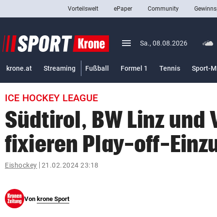
Vorteilswelt
ePaper
Community
Gewinns
close
Schließen
menu
Menü aufklappen
Sa., 08.08.2026
Abonnieren
krone.at
Streaming
Fußball
Formel 1
Tennis
Sport-M
account_circle
arrow_right
Anmelden
ICE HOCKEY LEAGUE
pin_drop
arrow_right
Bundesland auswäh
Wien
Südtirol, BW Linz und
bookmark
Merkliste
fixieren Play-off-Einz
Suchbegriff
Eishockey
21.02.2024 23:18
search
eingeben
Von
krone Sport