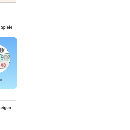
 Spiele
u
Snake
zeigen