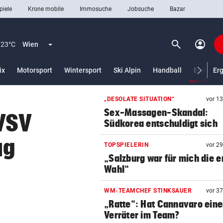
piele
Krone mobile
Immosuche
Jobsuche
Bazar
search
account_circle
Menü aufklappen
Suchen
23°C
Wien
ix
Motorsport
Wintersport
Ski Alpin
Handball
Eishocke
Er
„DESOLATE SITUATION“
vor 1
len
Sex-Massagen-Skandal:
 VSV
Südkorea entschuldigt sich
ug
TOPSPIELERIN
vor 2
„Salzburg war für mich die e
Wahl“
WM-TEAMCHEF STINKSAUER
vor 3
„Ratte“: Hat Cannavaro ein
Verräter im Team?