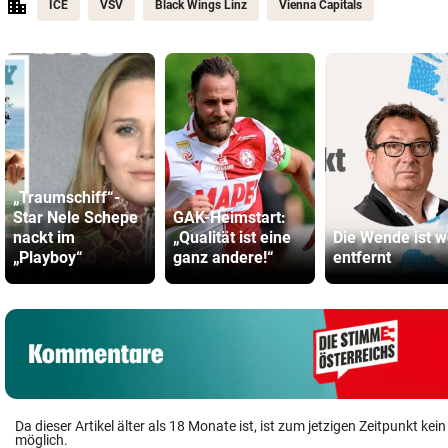
ICE
VSV
Black Wings Linz
Vienna Capitals
„Traumschiff“-
Star Nele Schepe
GAK-Heimstart:
nackt im
„Qualität ist eine
Die Wende ist w
„Playboy“
ganz andere!“
entfernt
Da dieser Artikel älter als 18 Monate ist, ist zum jetzigen Zeitpunkt k
möglich.