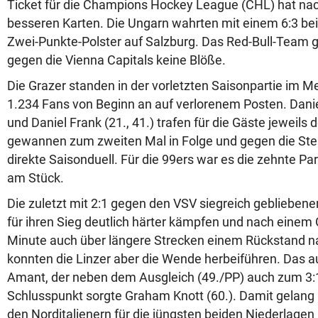
Ticket für die Champions Hockey League (CHL) hat nac
besseren Karten. Die Ungarn wahrten mit einem 6:3 bei 
Zwei-Punkte-Polster auf Salzburg. Das Red-Bull-Team 
gegen die Vienna Capitals keine Blöße.
Die Grazer standen in der vorletzten Saisonpartie im Me
1.234 Fans von Beginn an auf verlorenem Posten. Danie
und Daniel Frank (21., 41.) trafen für die Gäste jeweils d
gewannen zum zweiten Mal in Folge und gegen die Stei
direkte Saisonduell. Für die 99ers war es die zehnte P
am Stück.
Die zuletzt mit 2:1 gegen den VSV siegreich geblieben
für ihren Sieg deutlich härter kämpfen und nach einem G
Minute auch über längere Strecken einem Rückstand na
konnten die Linzer aber die Wende herbeiführen. Das 
Amant, der neben dem Ausgleich (49./PP) auch zum 3:1 
Schlusspunkt sorgte Graham Knott (60.). Damit gelang
den Norditalienern für die jüngsten beiden Niederlage