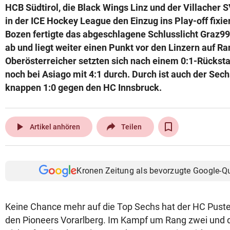
HCB Südtirol, die Black Wings Linz und der Villacher
© Krone Multimedia GmbH & Co KG 2026
in der ICE Hockey League den Einzug ins Play-off fixi
Muthgasse 2, 1190 Wien
Bozen fertigte das abgeschlagene Schlusslicht Graz99
ab und liegt weiter einen Punkt vor den Linzern auf Ran
Oberösterreicher setzten sich nach einem 0:1-Rücksta
noch bei Asiago mit 4:1 durch. Durch ist auch der Se
knappen 1:0 gegen den HC Innsbruck.
play_arrow
Artikel anhören
Teilen
Kronen Zeitung als bevorzugte Google-Q
Keine Chance mehr auf die Top Sechs hat der HC Puster
den Pioneers Vorarlberg. Im Kampf um Rang zwei und 