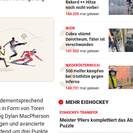
Rekord ++ Hitze
noch nicht vorbei
160.325
mal gelesen
WIEN
Cobra stürmt
Dorotheum, Täter ist
verschwunden
141.552
mal gelesen
NIEDERÖSTERREICH
500 Helfer kämpfen
bei Gluthitze gegen
Inferno
140.731
mal gelesen
nd dementsprechend
MEHR EISHOCKEY
s in Form von Toren
EISHOCKEY-TRANSFER
zig Dylan MacPherson
Meister 99ers komplettiert das A
ragen und avancierte
Puzzle
idend um drei Punkte