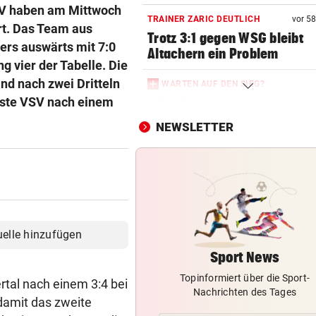
 SV haben am Mittwoch
TRAINER ZARIC DEUTLICH
vor 5
ert. Das Team aus
Trotz 3:1 gegen WSG bleibt
ers auswärts mit 7:0
Altachern ein Problem
g vier der Tabelle. Die
nd nach zwei Dritteln
WARTEN AUF DEN SIEG?
chste VSV nach einem
GAK-Heimstart: „Qualität ist
ganz andere!“
NEWSLETTER
DRAMATISCHE VERLETZUNG
Bochum-Profi drohte nach Du
Bein zu verlieren
SKURRILES SPIEL
Zwangspause: „Seltsam! So
uelle hinzufügen
etwas kommt nie vor“
Sport News
Topinformiert über die Sport-
FLUCH DER KARIBIK
tal nach einem 3:4 bei
Nachrichten des Tages
Rückschlag kam für „Captai
damit das zweite
Colin“ im Zeitfahren