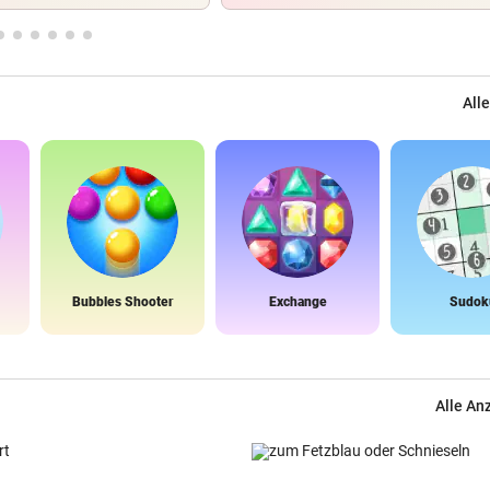
Alle
Bubbles Shooter
Exchange
Sudok
Alle An