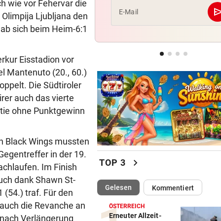
h wie vor Fehervar die
se
E-Mail
Olimpija Ljubljana den
UEFA BESTÄTIGT:
gab sich beim Heim-6:1
Verdächtige Zahlungen an
Infantino-Mitarbeiterin
rkur Eisstadion vor
POSSE UM ÖFB-CAMPUS
l Mantenuto (20., 60.)
Wie Bezirksvorsteher Nevriv
oppelt. Die Südtiroler
der MA 7 scheitert
rer auch das vierte
artie ohne Punktgewinn
en Black Wings mussten
egentreffer in der 19.
chevron_right
TOP 3
chlaufen. Im Finish
auch dank Shawn St-
(ausgewählt)
Gelesen
Kommentiert
(54.) traf. Für den
 auch die Revanche an
ÖSTERREICH
Erneuter Allzeit-
n nach Verlängerung