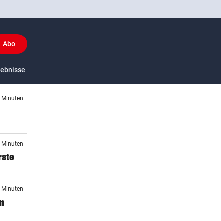
Abo
(ausgewählt)
y
gebnisse
US-Sport
3 Minuten
9 Minuten
rste
7 Minuten
en