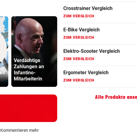
Fahrradanhänger Vergleich
ZUM VERGLEICH
Faszienrolle Vergleich
ZUM VERGLEICH
Hoverboard Vergleich
Verdächtige
ZUM VERGLEICH
Zahlungen an
Heikler Kraftakt:
Das Märche
eit
Infantino-
Neue Windparks
deutschen
Kinderfahrrad Vergleich
Mitarbeiterin
brauchen Geduld
Autobauer
ZUM VERGLEICH
Alle Produkte ans
ein Kommentieren mehr