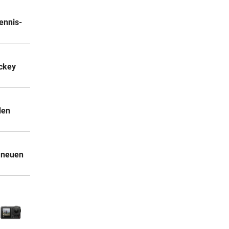
ennis-
ockey
den
 neuen