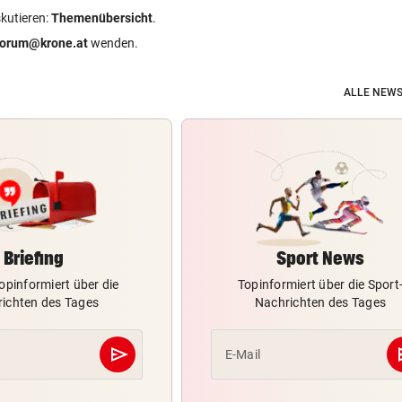
skutieren:
Themenübersicht
.
forum@krone.at
wenden.
ALLE NEWS
Briefing
Sport News
opinformiert über die
Topinformiert über die Sport
ichten des Tages
Nachrichten des Tages
send
s
E-Mail
Abschicken