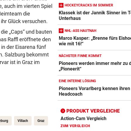
, auch im vierten Spiel
HOCKEYCRACKS IM SOMMER
Klassek ist der Jannik Sinner im T
 Heimteam die
Unterhaus
Action-Cam Vergleich
 ihr Glück versuchen.
ZUM VERGLEICH
NHL-ASS HAUTNAH
 die „Caps“ und bauten
Marco Kasper: „Brenne fürs Eish
mas Raffl eröffnete den
Crosstrainer Vergleich
wie mit 16!“
in der Eisarena fünf
ZUM VERGLEICH
ein. Salzburg bekommt
NÄCHSTER FINNE KOMMT
E-Bike Vergleich
var ist in Graz im
Pioneers werden immer mehr zu 
ZUM VERGLEICH
„Pioneerit“
Elektro-Scooter Vergleich
EINE INTERNE LÖSUNG
Pioneers Vorarlberg kennen ihren
ZUM VERGLEICH
Headcoach
Ergometer Vergleich
ZUM VERGLEICH
PRODUKT VERGLEICHE
zburg
Villach
Graz
Fahrrad Test
ZUM VERGLEICH