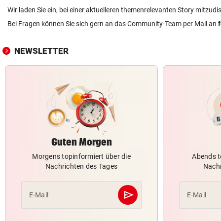
Wir laden Sie ein, bei einer aktuelleren themenrelevanten Story mitzudi
Bei Fragen können Sie sich gern an das Community-Team per Mail an
NEWSLETTER
Guten Morgen
Morgens topinformiert über die
Abends t
Nachrichten des Tages
Nachr
send
E-Mail
E-Mail
Abschicken