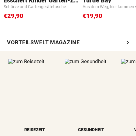
Esschert Kinder Garten-Zubehör
Turtle Bay
Schürze und Gartengerätetasche
Aus dem Weg, hier kommen w
€29,90
€19,90
chevron_right
VORTEILSWELT MAGAZINE
REISEZEIT
GESUNDHEIT