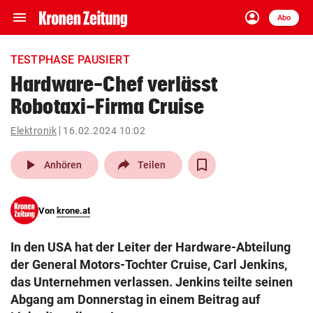
menu
account_circle
Navigation
Anmelden
Abo
close
Schließen
ein-/ausklappen
TESTPHASE PAUSIERT
Abonnieren
Hardware-Chef verlässt
Robotaxi-Firma Cruise
account_circle
arrow_right
Anmelden
Elektronik
16.02.2024 10:02
pin_drop
arrow_right
Bundesland auswäh
Wien
play_arrow
Anhören
Teilen
bookmark
Merkliste
Von
krone.at
Suchbegriff
search
In den USA hat der Leiter der Hardware-Abteilung
eingeben
der General Motors-Tochter Cruise, Carl Jenkins,
das Unternehmen verlassen. Jenkins teilte seinen
Abgang am Donnerstag in einem Beitrag auf