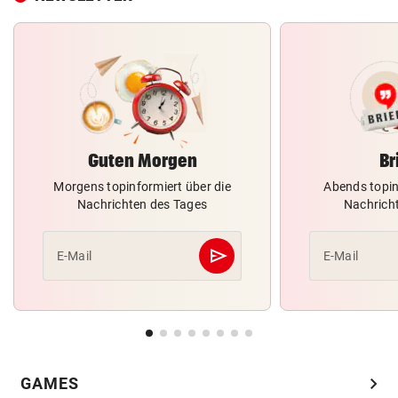
Guten Morgen
Br
Morgens topinformiert über die
Abends topin
Nachrichten des Tages
Nachrich
send
E-Mail
E-Mail
Abschicken
chevron_right
GAMES