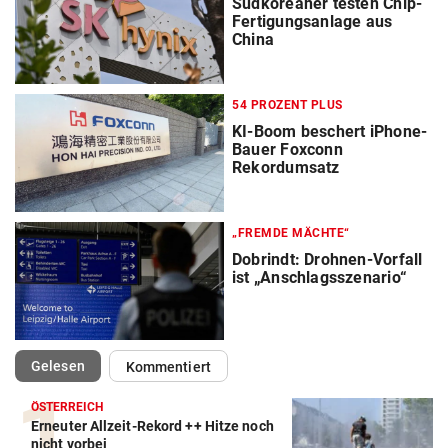
Südkoreaner testen Chip-
Fertigungsanlage aus
China
54 PROZENT PLUS
KI-Boom beschert iPhone-
Bauer Foxconn
Rekordumsatz
„FREMDE MÄCHTE“
Dobrindt: Drohnen-Vorfall
ist „Anschlagsszenario“
(ausgewählt)
Gelesen
Kommentiert
ÖSTERREICH
Erneuter Allzeit-Rekord ++ Hitze noch
nicht vorbei