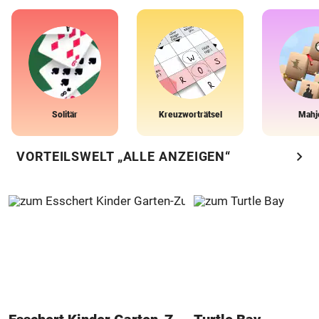
Solitär
Kreuzworträtsel
Mahj
chevron_right
VORTEILSWELT „ALLE ANZEIGEN“