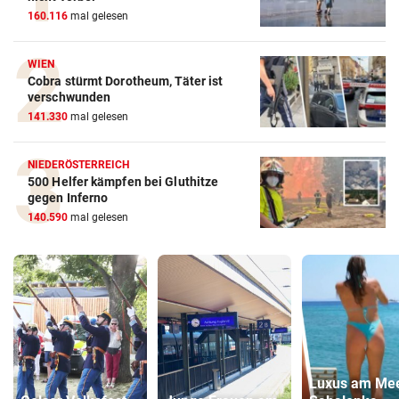
160.116
mal gelesen
WIEN
Cobra stürmt Dorotheum, Täter ist
verschwunden
141.330
mal gelesen
NIEDERÖSTERREICH
500 Helfer kämpfen bei Gluthitze
gegen Inferno
140.590
mal gelesen
Luxus am Mee