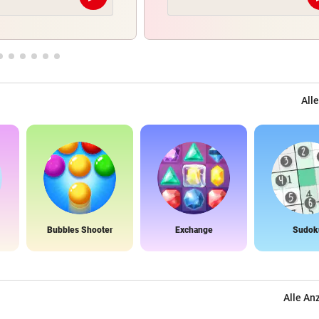
Alle
Bubbles Shooter
Exchange
Sudok
Alle An