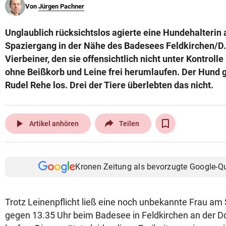
Von
Jürgen Pachner
© Krone Multimedia GmbH & Co KG 2026
Muthgasse 2, 1190 Wien
Unglaublich rücksichtslos agierte eine Hundehalteri
Spaziergang in der Nähe des Badesees Feldkirchen/D. (
Vierbeiner, den sie offensichtlich nicht unter Kontrolle
ohne Beißkorb und Leine frei herumlaufen. Der Hund g
Rudel Rehe los. Drei der Tiere überlebten das nicht.
play_arrow
Artikel anhören
Teilen
Kronen Zeitung als bevorzugte Google-Q
Trotz Leinenpflicht ließ eine noch unbekannte Frau a
gegen 13.35 Uhr beim Badesee in Feldkirchen an der Do