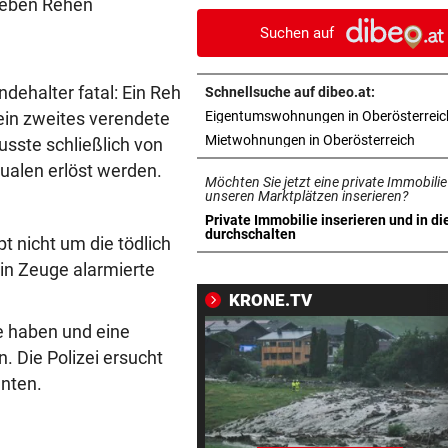
sieben Rehen
Pension für Patienten
Suchen auf
ACHT KILO TNT IM BODEN
vor 
Schon wieder Sprengstoff in
ndehalter fatal: Ein Reh
Schnellsuche auf dibeo.at:
beliebtem See gefunden
ein zweites verendete
Eigentumswohnungen in Oberösterreic
in ne
Mietwohnungen in Oberösterreich
usste schließlich von
WEHRTE SICH HEFTIG
vor 
ualen erlöst werden.
Fahrraddieb (22) auf frischer
Möchten Sie jetzt eine private Immobilie
ertappt
unseren Marktplätzen inserieren?
Private Immobilie inserieren und in di
in neuem Tab öffnen
durchschalten
 nicht um die tödlich
IM SOMMER ÖFTER
vor 1
Eurofighter steigen von Linz 
Ein Zeuge alarmierte
Abfangflügen auf
KRONE.TV
re haben und eine
500 STATT FÜNF EURO
vor 1
. Die Polizei ersucht
Falscher Spendensammler z
Paar über den Tisch
nnten.
UMBAU IM STADION
vor 1