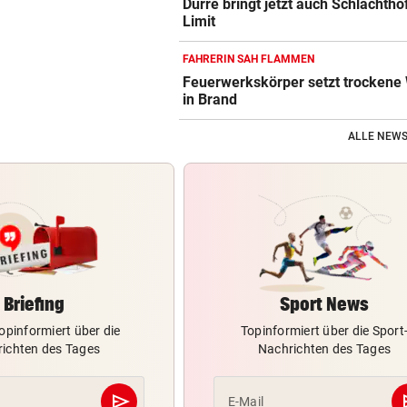
Dürre bringt jetzt auch Schlachthö
Limit
FAHRERIN SAH FLAMMEN
Feuerwerkskörper setzt trockene
in Brand
ALLE NEWS
Briefing
Sport News
opinformiert über die
Topinformiert über die Sport
ichten des Tages
Nachrichten des Tages
send
s
E-Mail
Abschicken