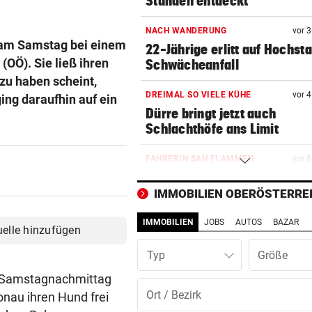
Stunden entdeckt
NACH WANDERUNG
vor 
n am Samstag bei einem
22-Jährige erlitt auf Hochst
OÖ). Sie ließ ihren
Schwächeanfall
 zu haben scheint,
DREIMAL SO VIELE KÜHE
vor 
ing daraufhin auf ein
Dürre bringt jetzt auch
Schlachthöfe ans Limit
FAHRERIN SAH FLAMMEN
vor 
Feuerwerkskörper setzt tro
Wiese in Brand
IMMOBILIEN OBERÖSTERRE
IMMOBILIEN
JOBS
AUTOS
BAZAR
AUF DER AUTOBAHN
vor 
uelle hinzufügen
26-Jähriger überschlug sich
Typ
Kleintransporter
m Samstagnachmittag
TELEFON LÄUFT HEISS
vor 
nau ihren Hund frei
Mediziner verschiebt seine