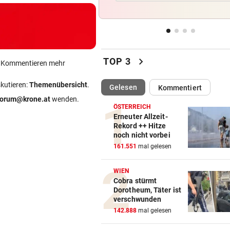
Dreijähriger Bub wurde aus
heißem Auto gerettet
ZANK WÄHREND FERIEN
vor 
Geschwister: Warum jetzt so 
chevron_right
TOP 3
ein Kommentieren mehr
die Fetzen fliegen
skutieren:
Themenübersicht
.
(ausgewählt)
Gelesen
Kommentiert
JUGENDLICHE ALS OPFER
vor 
forum@krone.at
wenden.
Penisbilder verschickt: So
ÖSTERREICH
reagierten die Vereine
Erneuter Allzeit-
Rekord ++ Hitze
noch nicht vorbei
ABER KEIN MORDVERSUCH
vor 
161.551
mal gelesen
Messerstecher muss für zwe
Jahre ins Gefängnis
WIEN
Cobra stürmt
Dorotheum, Täter ist
verschwunden
142.888
mal gelesen