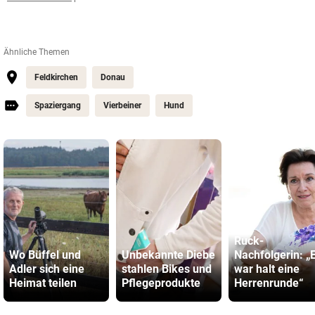
Ähnliche Themen
Feldkirchen
Donau
Spaziergang
Vierbeiner
Hund
Ruck-
Wo Büffel und
Unbekannte Diebe
Nachfolgerin: „
Adler sich eine
stahlen Bikes und
war halt eine
Heimat teilen
Pflegeprodukte
Herrenrunde“