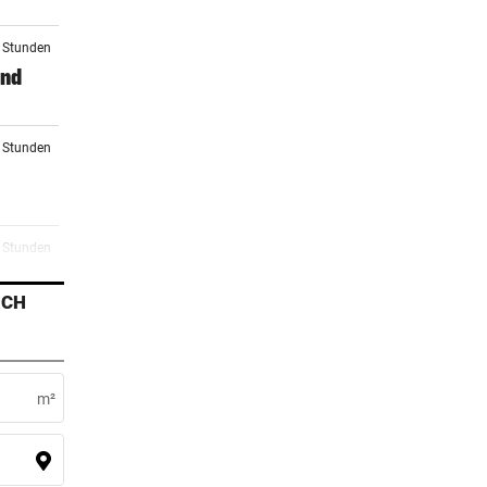
3 Stunden
and
4 Stunden
6 Stunden
ckene
ICH
7 Stunden
 mit
m²
7 Stunden