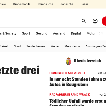
piele
Krone mobile
Immosuche
Jobsuche
Bazar
search
account_circle
Menü aufklappen
Suchen
s & Society
Sport
Gesund
Ausland
Digital
Motor
Wir
reizeit
Sport
Sonderthemen
Wetter
Mehr davon
Austria goes Zr
len
Oberösterreich
tzte drei
FEUERWEHR GEFORDERT
vor 3
In nur acht Stunden fuhren z
Autos in Baugruben
RADFAHRERIN FAND WRACK
vor 
Tödlicher Unfall wurde erst 