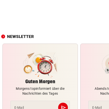
NEWSLETTER
Guten Morgen
Morgens topinformiert über die
Abends t
Nachrichten des Tages
Nachr
send
E-Mail
E-Mail
Abschicken