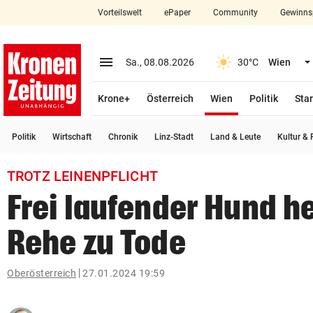
Vorteilswelt
ePaper
Community
Gewinns
close
Schließen
menu
Menü aufklappen
Sa., 08.08.2026
30°C
Wien
Abonnieren
(ausgewählt)
Krone+
Österreich
Wien
Politik
Star
account_circle
arrow_right
Anmelden
Politik
Wirtschaft
Chronik
Linz-Stadt
Land & Leute
Kultur & F
pin_drop
arrow_right
Bundesland auswäh
Wien
TROTZ LEINENPFLICHT
bookmark
Merkliste
Frei laufender Hund he
Rehe zu Tode
Suchbegriff
search
eingeben
Oberösterreich
27.01.2024 19:59