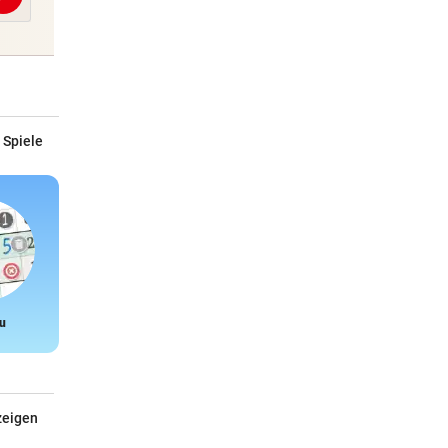
 Spiele
u
Snake
zeigen