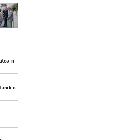
utos in
Stunden