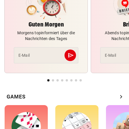
Guten Morgen
Br
Morgens topinformiert über die
Abends topin
Nachrichten des Tages
Nachrich
send
E-Mail
E-Mail
Abschicken
chevron_right
GAMES