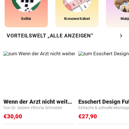
Solitär
Kreuzworträtsel
Mahj
chevron_right
VORTEILSWELT „ALLE ANZEIGEN“
Wenn der Arzt nicht weiter weiß
Von Dr. Sabine Viktoria Schneider
Einfache & schnelle Montag
€30,00
€27,90