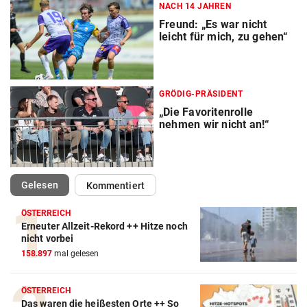
NACH 14 JAHREN
Freund: „Es war nicht
leicht für mich, zu gehen“
GRÖDIG-PRÄSIDENT
„Die Favoritenrolle
nehmen wir nicht an!“
(ausgewählt)
Gelesen
Kommentiert
ÖSTERREICH
Erneuter Allzeit-Rekord ++ Hitze noch
nicht vorbei
158.897
mal gelesen
ÖSTERREICH
Das waren die heißesten Orte ++ So