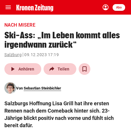
menu
account_circle
Navigation
Anmelden
Abo
close
Schließen
ein-/ausklappen
NACH MISERE
Abonnieren
Ski-Ass: „Im Leben kommt alles
irgendwann zurück“
account_circle
arrow_right
Anmelden
Salzburg
09.12.2023 17:19
pin_drop
arrow_right
Bundesland auswäh
Wien
play_arrow
Anhören
Teilen
bookmark
Merkliste
Von
Sebastian Steinbichler
Suchbegriff
search
Salzburgs Hoffnung Lisa Grill hat ihre ersten
eingeben
Rennen nach dem Comeback hinter sich. 23-
Jährige blickt positiv nach vorne und fühlt sich
bereit dafür.