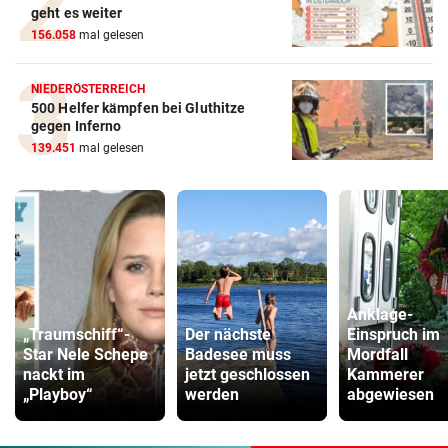
geht es weiter
156.058
mal gelesen
NIEDERÖSTERREICH
500 Helfer kämpfen bei Gluthitze
gegen Inferno
139.451
mal gelesen
Anklage-
„Traumschiff“-
Der nächste
Einspruch im
Star Nele Schepe
Badesee muss
Mordfall
nackt im
jetzt geschlossen
Kammerer
„Playboy“
werden
abgewiesen