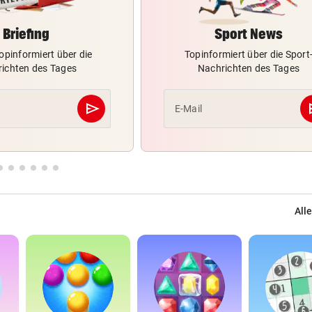
Briefing
Sport News
opinformiert über die
Topinformiert über die Sport
ichten des Tages
Nachrichten des Tages
send
s
E-Mail
Abschicken
Alle