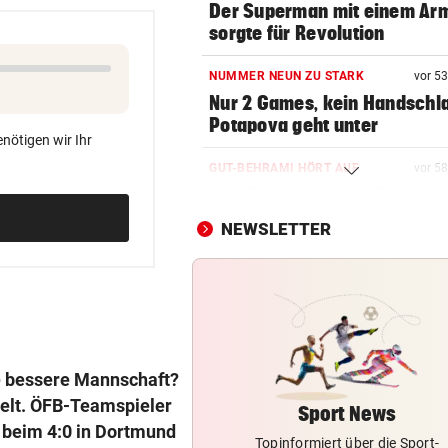
Der Superman mit einem Ar
sorgte für Revolution
NUMMER NEUN ZU STARK
vor 5
Nur 2 Games, kein Handschl
Potapova geht unter
nötigen wir Ihr
GUT-BEHRAMI HÖRT AUF
vor 5
Ski-Paukenschlag: Verband
„nicht vorbeireitet“
NEWSLETTER
DANK ENERGIE VON BANK
Rapid: „Plan“ ging auf – letz
Gegner wohl fix!
BUNDESLIGA IM TICKER
SCR Altach gegen WSG Tirol
e bessere Mannschaft?
19.30 Uhr LIVE
welt. ÖFB-Teamspieler
Sport News
 beim 4:0 in Dortmund
Topinformiert über die Sport-
WOHL SCHWER VERLETZT
geste