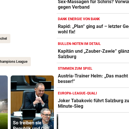
Sex-Massagen für Schiris? Vorwü
gegen Verband
DANK ENERGIE VON BANK
Rapid: „Plan“ ging auf – letzter G
wohl fix!
chel
BULLEN-NOTEN IM DETAIL
Kapitän und „Zauber-Zawie“ glänz
Salzburg
hampions League
STIMMEN ZUM SPIEL
Austria-Trainer Helm: „Das macht
besser!“
EUROPA-LEAGUE-QUALI
Joker Tabakovic führt Salzburg zu
Minute-Sieg
Vinicius Jr.
Lottogewin
So treiben sie
verlängert bei
schickte o
Republik und ORF
Real Madrid bis
Bilder an