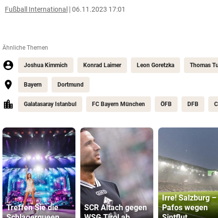
Fußball International
06.11.2023 17:01
Ähnliche Themen
Joshua Kimmich
Konrad Laimer
Leon Goretzka
Thomas Tu
Bayern
Dortmund
Galatasaray Istanbul
FC Bayern München
ÖFB
DFB
C
Irre! Salzburg –
Treffen Sie die
SCR Altach gegen
Pafos wegen
Schlagerqueen
WSG Tirol ab
Sintflut