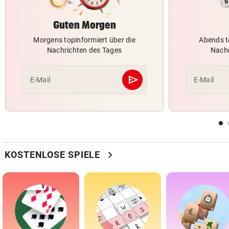
Guten Morgen
Morgens topinformiert über die
Abends t
Nachrichten des Tages
Nachr
send
E-Mail
E-Mail
Abschicken
chevron_right
KOSTENLOSE SPIELE