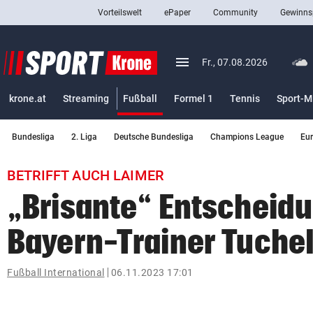
Vorteilswelt
ePaper
Community
Gewinns
close
Schließen
menu
Menü aufklappen
Fr., 07.08.2026
Abonnieren
(ausgewählt)
krone.at
Streaming
Fußball
Formel 1
Tennis
Sport-M
account_circle
arrow_right
Anmelden
Bundesliga
2. Liga
Deutsche Bundesliga
Champions League
Eu
pin_drop
arrow_right
Bundesland auswäh
Wien
BETRIFFT AUCH LAIMER
bookmark
Merkliste
„Brisante“ Entscheidu
Bayern-Trainer Tuche
Suchbegriff
search
eingeben
Fußball International
06.11.2023 17:01