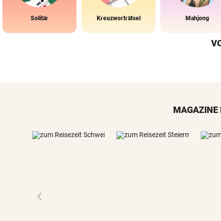
Solitär
Kreuzworträtsel
Mahjong
V
MAGAZINE 