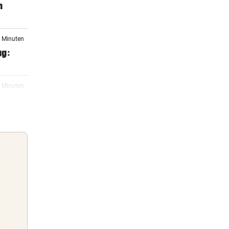
m
3 Minuten
ag:
8 Minuten
 war
03:21
ter
03:00
 ab
Guten Morgen
Morgens topinformiert über die
rn, 21:52