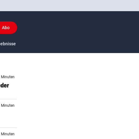
Abo
y
gebnisse
US-Sport
1 Minuten
eder
9 Minuten
4 Minuten