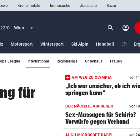
piele
Krone mobile
Immosuche
Jobsuche
Bazar
search
account_circle
Menü aufklappen
Suchen
22°C
Wien
ix
Motorsport
Wintersport
Ski Alpin
Handball
Eishocke
Er
(ausgewählt)
ropa League
International
Regionalliga
Unterhaus
Frauen
len
AM WEG ZU OLYMPIA
vor 1
„Ich war unsicher, ob ich wi
ng für
springen kann“
l
DER NÄCHSTE AUFREGER
vor 1
Sex-Massagen für Schiris?
Vorwürfe gegen Verband
AUCH MICROSOFT DABEI
vor 2