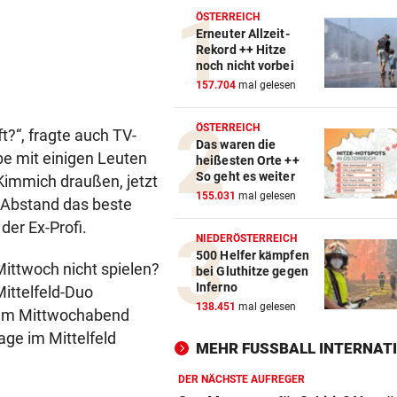
ÖSTERREICH
Erneuter Allzeit-
Rekord ++ Hitze
noch nicht vorbei
157.704
mal gelesen
ÖSTERREICH
t?“, fragte auch TV-
Das waren die
be mit einigen Leuten
heißesten Orte ++
So geht es weiter
Kimmich draußen, jetzt
155.031
mal gelesen
t Abstand das beste
der Ex-Profi.
NIEDERÖSTERREICH
500 Helfer kämpfen
Mittwoch nicht spielen?
bei Gluthitze gegen
Inferno
Mittelfeld-Duo
138.451
mal gelesen
 am Mittwochabend
age im Mittelfeld
MEHR FUSSBALL INTERNATI
DER NÄCHSTE AUFREGER