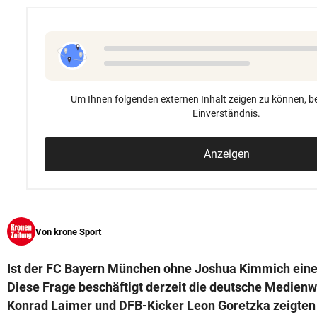
© Krone Multimedia GmbH & Co KG 2026
Muthgasse 2, 1190 Wien
Um Ihnen folgenden externen Inhalt zeigen zu können, be
Einverständnis.
Anzeigen
Von
krone Sport
Ist der FC Bayern München ohne Joshua Kimmich ein
Diese Frage beschäftigt derzeit die deutsche Medien
Konrad Laimer und DFB-Kicker Leon Goretzka zeigten