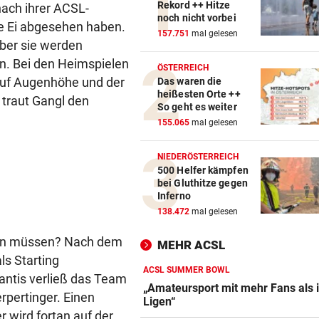
Rekord ++ Hitze
nach ihrer ACSL-
noch nicht vorbei
ge Ei abgesehen haben.
157.751
mal gelesen
 aber sie werden
n. Bei den Heimspielen
ÖSTERREICH
auf Augenhöhe und der
Das waren die
heißesten Orte ++
, traut Gangl den
So geht es weiter
155.065
mal gelesen
NIEDERÖSTERREICH
500 Helfer kämpfen
bei Gluthitze gegen
Inferno
138.472
mal gelesen
hen müssen? Nach dem
MEHR ACSL
ls Starting
ACSL SUMMER BOWL
antis verließ das Team
„Amateursport mit mehr Fans als i
pertinger. Einen
Ligen“
 wird fortan auf der