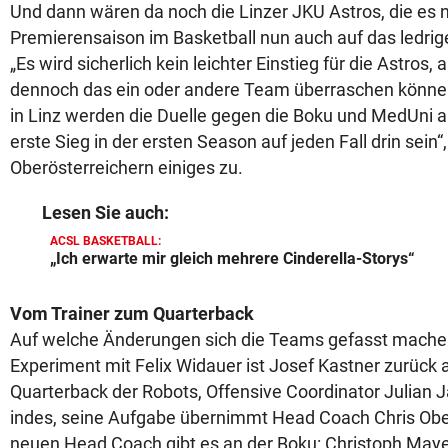
Und dann wären da noch die Linzer JKU Astros, die es 
Premierensaison im Basketball nun auch auf das ledri
„Es wird sicherlich kein leichter Einstieg für die Astros,
dennoch das ein oder andere Team überraschen könne
in Linz werden die Duelle gegen die Boku und MedUni 
erste Sieg in der ersten Season auf jeden Fall drin sein“
Oberösterreichern einiges zu.
Lesen Sie auch:
ACSL BASKETBALL:
„Ich erwarte mir gleich mehrere Cinderella-Storys“
Vom Trainer zum Quarterback
Auf welche Änderungen sich die Teams gefasst mac
Experiment mit Felix Widauer ist Josef Kastner zurück a
Quarterback der Robots, Offensive Coordinator Julian J
indes, seine Aufgabe übernimmt Head Coach Chris Ober
neuen Head Coach gibt es an der Boku: Christoph Mayer