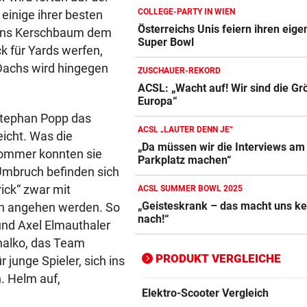
COLLEGE-PARTY IN WIEN
einige ihrer besten
Österreichs Unis feiern ihren eig
mens Kerschbaum dem
Super Bowl
Action-Cam Vergleich
k für Yards werfen,
ZUM VERGLEICH
Dachs wird hingegen
ZUSCHAUER-REKORD
ACSL: „Wacht auf! Wir sind die Gr
Crosstrainer Vergleich
Europa“
ZUM VERGLEICH
Stephan Popp das
ACSL „LAUTER DENN JE“
eicht. Was die
E-Bike Vergleich
„Da müssen wir die Interviews am
Sommer konnten sie
ZUM VERGLEICH
Parkplatz machen“
 Umbruch befinden sich
Elektro-Scooter Vergleich
rick“ zwar mit
ACSL SUMMER BOWL 2025
„Geisteskrank – das macht uns ke
ZUM VERGLEICH
en angehen werden. So
nach!“
und Axel Elmauthaler
Ergometer Vergleich
chalko, das Team
ZUM VERGLEICH
PRODUKT VERGLEICHE
 junge Spieler, sich ins
. Helm auf,
Fahrrad Test
ZUM VERGLEICH