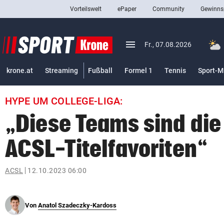
Vorteilswelt
ePaper
Community
Gewinns
close
Schließen
menu
Menü aufklappen
Fr., 07.08.2026
Abonnieren
krone.at
Streaming
Fußball
Formel 1
Tennis
Sport-M
account_circle
arrow_right
Anmelden
HYPE UM COLLEGE-LIGA:
pin_drop
arrow_right
Bundesland auswäh
Wien
„Diese Teams sind die
bookmark
Merkliste
ACSL-Titelfavoriten“
Suchbegriff
ACSL
12.10.2023 06:00
search
eingeben
Von
Anatol Szadeczky-Kardoss