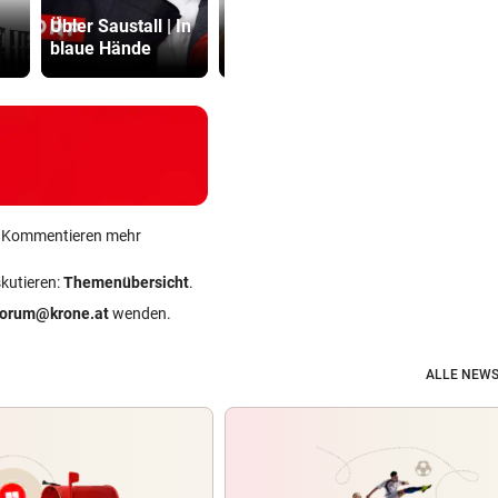
bewusst, kein
schickte o
Übler Saustall | In
Trara darum zu
Bilder an
blaue Hände
machen“
Teenager
ein Kommentieren mehr
skutieren:
Themenübersicht
.
forum@krone.at
wenden.
ALLE NEWS