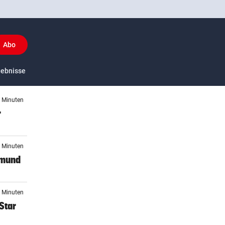
Abo
y
gebnisse
US-Sport
8 Minuten
r
8 Minuten
tmund
3 Minuten
Star