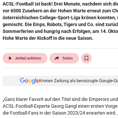
ACSL-Football ist back! Drei Monate, nachdem sich d
© Krone Multimedia GmbH & Co KG 2026
vor 6500 Zusehern an der Hohen Warte erneut zum C
Muthgasse 2, 1190 Wien
österreichischen College-Sport-Liga krönen konnten,
gemischt. Die Emps, Robots, Tigers und Co. sind zurüc
Sommerferien und hungrig nach Erfolgen, am 14. Oktob
Hohe Warte der Kickoff in die neue Saison.
play_arrow
Artikel anhören
Teilen
Kronen Zeitung als bevorzugte Google-Q
„Ganz klarer Favorit auf den Titel sind die Emperors und
ACSL-Football-Experte Georg Gangl einen ersten Vorg
die Football-Fans in der Saison 2023/24 erwarten wird