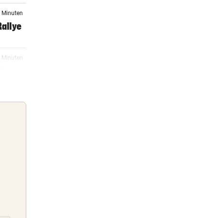
6 Minuten
Rallye
7 Minuten
 im
04:46
ng für
04:45
 Trara
Guten Morgen
Morgens topinformiert über die
04:33
Nachrichten des Tages