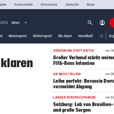
piele
Krone mobile
Immosuche
Jobsuche
Bazar
search
account_circle
Menü aufklappen
Suchen
23°C
Wien
ix
Motorsport
Wintersport
Ski Alpin
Handball
Eishocke
Er
VEREHRUNG STATT KRITIK
vor 1
len
Großer Verband stärkt weite
 klaren
FIFA-Boss Infantino
AB NACH ITALIEN!
vor 3
Leihe perfekt: Borussia Dor
vermeldet Abgang
LANGER EUROPACUPABEND
vor 5
Salzburg: Lob von Brasilien-
und große Sorgen