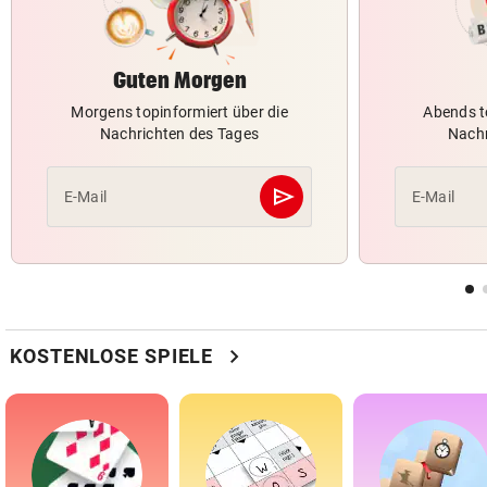
Guten Morgen
Morgens topinformiert über die
Abends t
Nachrichten des Tages
Nachr
send
E-Mail
E-Mail
Abschicken
chevron_right
KOSTENLOSE SPIELE