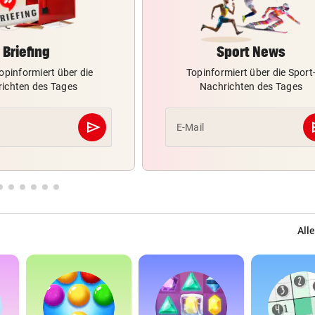
Briefing
Sport News
opinformiert über die
Topinformiert über die Sport
ichten des Tages
Nachrichten des Tages
send
s
E-Mail
Abschicken
Alle