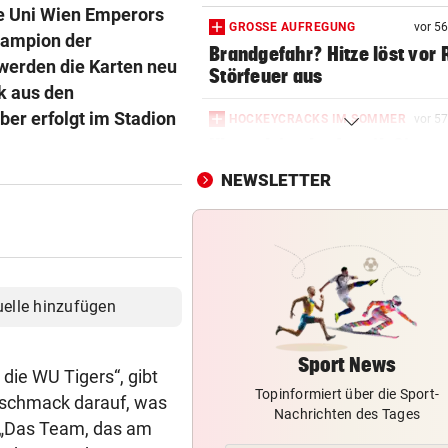
ie Uni Wien Emperors
GROSSE AUFREGUNG
vor 5
hampion der
Brandgefahr? Hitze löst vor 
 werden die Karten neu
Störfeuer aus
k aus den
er erfolgt im Stadion
HOCKEYCRACKS IM SOMMER
vor 5
Klassek ist der Jannik Sinner
Tennis-Unterhaus
NEWSLETTER
JUBEL NACH 2:1-SIEG
Geburtstagsbier als Belohnu
Austria-Kapitän
HÜRDEN-ASS BEI EM:
uelle hinzufügen
„Ich versuche bewusst, kein
darum zu machen“
Sport News
 die WU Tigers“, gibt
Topinformiert über die Sport-
PERFEKTER ZIELEINLAUF
eschmack darauf, was
Nachrichten des Tages
Feurstein sprintet bei
. „Das Team, das am
Guadeloupe-Tour zum Sieg