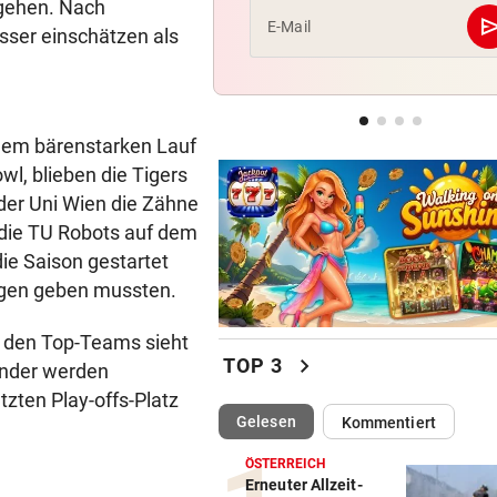
mgehen. Nach
se
E-Mail
sser einschätzen als
VOR DUELL GEGEN STURM
Warum Hartberg schon im Tu
„scharf“ wird
inem bärenstarken Lauf
AM WEG ZU OLYMPIA
wl, blieben die Tigers
„Ich war unsicher, ob ich wi
springen kann“
 der Uni Wien die Zähne
 die TU Robots auf dem
die Saison gestartet
lagen geben mussten.
 den Top-Teams sieht
chevron_right
TOP 3
nander werden
tzten Play-offs-Platz
(ausgewählt)
Gelesen
Kommentiert
ÖSTERREICH
Erneuter Allzeit-