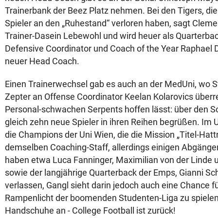
Trainerbank der Beez Platz nehmen. Bei den Tigers, die 
Spieler an den „Ruhestand“ verloren haben, sagt Cle
Trainer-Dasein Lebewohl und wird heuer als Quarterbac
Defensive Coordinator und Coach of the Year Raphael 
neuer Head Coach.
Einen Trainerwechsel gab es auch an der MedUni, wo 
Zepter an Offense Coordinator Keelan Kolarovics überr
Personal-schwachen Serpents hoffen lässt: über den 
gleich zehn neue Spieler in ihren Reihen begrüßen. Im
die Champions der Uni Wien, die die Mission „Titel-Hatt
demselben Coaching-Staff, allerdings einigen Abgäng
haben etwa Luca Fanninger, Maximilian von der Linde 
sowie der langjährige Quarterback der Emps, Gianni S
verlassen, Gangl sieht darin jedoch auch eine Chance für
Rampenlicht der boomenden Studenten-Liga zu spielen
Handschuhe an - College Football ist zurück!