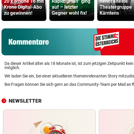
20 x iPhone 16 mit
Rapid: „Plan“ ging
nennt älteste
Krone Digital-Abo
auf – letzter
Theatergruppe
zu gewinnen!
Gegner wohl fix!
Kärntens
Da dieser Artikel älter als 18 Monate ist, ist zum jetzigen Zeitpunkt k
möglich.
Wir laden Sie ein, bei einer aktuelleren themenrelevanten Story mitzudi
Bei Fragen können Sie sich gern an das Community-Team per Mail an
NEWSLETTER