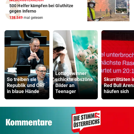
NIEDERÖSTERREICH
500 Helfer kämpfen bei Gluthitze
gegen Inferno
138.549
mal gelesen
Lottogewinner
So treiben sie
schickte obszöne
Skurrilitäten i
Republik und ORF
Bilder an
Red Bull Aren
in blaue Hände
Teenager
häufen sich