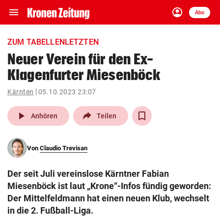
menu
account_circle
Navigation
Anmelden
Abo
close
Schließen
ein-/ausklappen
ZUM TABELLENLETZTEN
Abonnieren
Neuer Verein für den Ex-
Klagenfurter Miesenböck
account_circle
arrow_right
Anmelden
Kärnten
05.10.2023 23:07
pin_drop
arrow_right
Bundesland auswäh
Wien
play_arrow
Anhören
Teilen
bookmark
Merkliste
Von
Claudio Trevisan
Suchbegriff
search
Der seit Juli vereinslose Kärntner Fabian
eingeben
Miesenböck ist laut „Krone“-Infos fündig geworden:
Der Mittelfeldmann hat einen neuen Klub, wechselt
in die 2. Fußball-Liga.