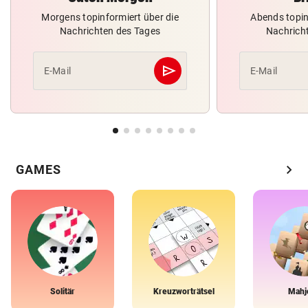
Morgens topinformiert über die
Abends topin
Nachrichten des Tages
Nachrich
send
E-Mail
E-Mail
Abschicken
chevron_right
GAMES
Solitär
Kreuzworträtsel
Mahj