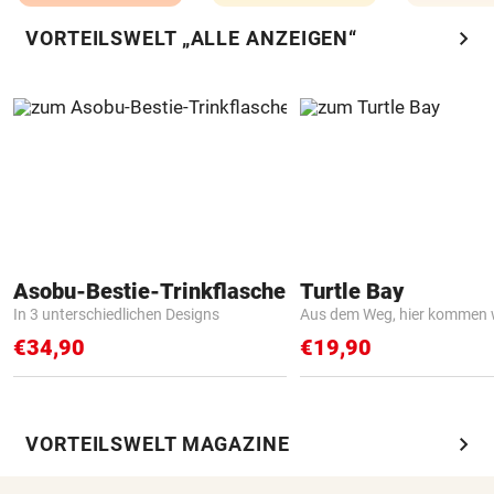
chevron_right
VORTEILSWELT „ALLE ANZEIGEN“
Asobu-Bestie-Trinkflasche
Turtle Bay
In 3 unterschiedlichen Designs
Aus dem Weg, hier kommen w
€34,90
€19,90
chevron_right
VORTEILSWELT MAGAZINE