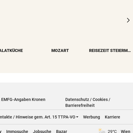
ALATKÜCHE
MOZART
REISEZEIT STEIERMARK
& EMFG-Angaben Kronen
Datenschutz / Cookies /
Barrierefreiheit
ntakte / Hinweise gem. Art. 15 TTPA-VO
Werbung
Karriere
y
Immosuche
Jobsuche
Bazar
29°C
Wien