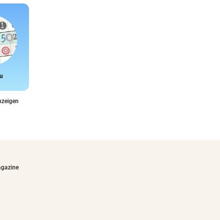
u
Snake
nzeigen
agazine