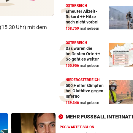
ÖSTERREICH
Erneuter Allzeit-
Rekord ++ Hitze
noch nicht vorbei
 (15.30 Uhr) mit dem
158.759
mal gelesen
ÖSTERREICH
Das waren die
heißesten Orte ++
So geht es weiter
155.956
mal gelesen
NIEDERÖSTERREICH
500 Helfer kämpfen
bei Gluthitze gegen
Inferno
139.346
mal gelesen
MEHR FUSSBALL INTERNATI
PSG WARTET SCHON