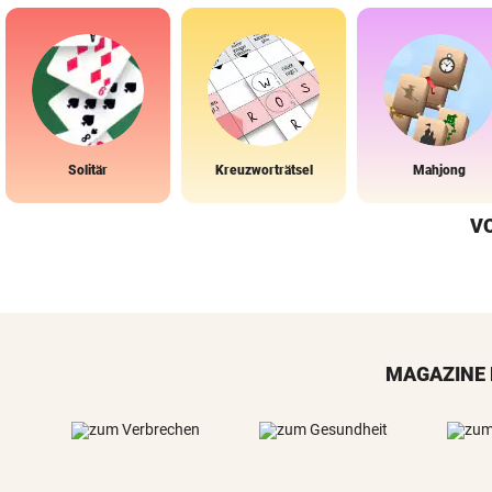
Solitär
Kreuzworträtsel
Mahjong
V
MAGAZINE 