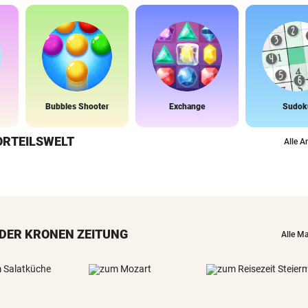
Bubbles Shooter
Exchange
Sudok
ORTEILSWELT
Alle A
DER KRONEN ZEITUNG
Alle M