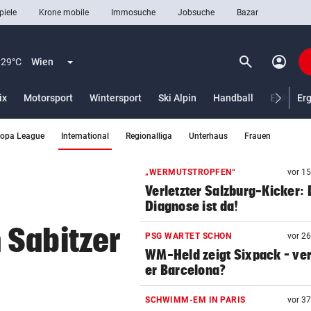
piele
Krone mobile
Immosuche
Jobsuche
Bazar
search
account_circle
Menü aufklappen
Suchen
29°C
Wien
ix
Motorsport
Wintersport
Ski Alpin
Handball
Eishocke
Er
(ausgewählt)
ropa League
International
Regionalliga
Unterhaus
Frauen
len
„WERMUTSTROPFEN“
vor 1
Verletzter Salzburg-Kicker: 
Diagnose ist da!
 Sabitzer
PSG WARTET SCHON
vor 2
WM-Held zeigt Sixpack – ver
er Barcelona?
SCHWIMM-EM IN PARIS
vor 3