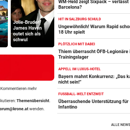
WM-Held zeigt Sixpack – verlässt 
Barcelona?
HIT IN SALZBURG SCHULD
Jolie-Bruder
Ungewöhnlich! Warum Rapid sch
James Haven
Thiem überrascht
Kinderverbo
18 Uhr spielt
outet sich als
ÖFB-Legionäre im
Studio: Vie
schwul
Trainingslager
für Betreib
PLÖTZLICH MIT DABEI
Thiem überrascht ÖFB-Legionäre
Trainingslager
APPELL IM LUXUS-HOTEL
Bayern mahnt Konkurrenz: „Das k
nicht sein!“
ein Kommentieren mehr
FUSSBALL-WELT ENTZWEIT
skutieren:
Themenübersicht
.
Überraschende Unterstützung für 
Infantino
forum@krone.at
wenden.
ALLE NEWS