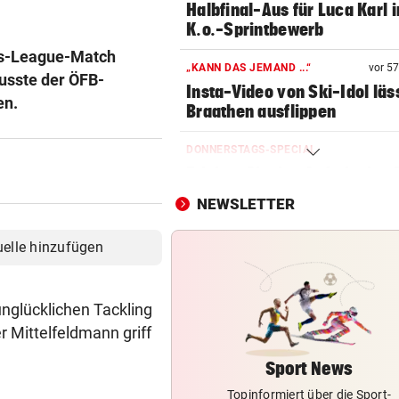
Halbfinal-Aus für Luca Karl 
K.o.-Sprintbewerb
ns-League-Match
„KANN DAS JEMAND ...“
vor 5
usste der ÖFB-
Insta-Video von Ski-Idol läs
en.
Braathen ausflippen
DONNERSTAGS-SPECIAL
Erleben Sie den Auftakt der 
Champions Tour!
NEWSLETTER
HIT IN SALZBURG SCHULD
uelle hinzufügen
Ungewöhnlich! Warum Rapid
schon um 18 Uhr spielt
nglücklichen Tackling
NACH OPERATION
 Mittelfeldmann griff
Youngster Maxi Taucher be
Nummer 1 erneut
Sport News
Topinformiert über die Sport-
SOMMERCUP 2026