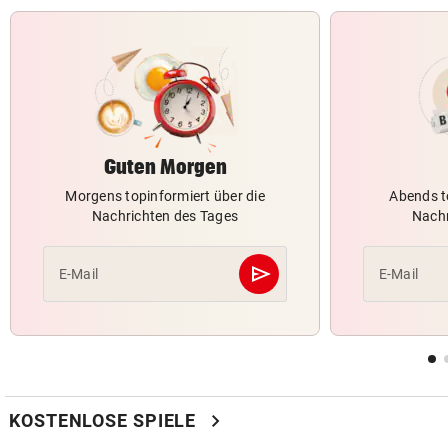
Guten Morgen
Morgens topinformiert über die
Abends t
Nachrichten des Tages
Nachr
send
E-Mail
E-Mail
Abschicken
chevron_right
KOSTENLOSE SPIELE