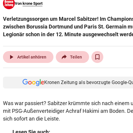
Von
krone Sport
© Krone Multimedia GmbH & Co KG 2026
Muthgasse 2, 1190 Wien
Verletzungssorgen um Marcel Sabitzer! Im Champio
zwischen Borussia Dortmund und Paris St. Germain m
Legionär schon in der 12. Minute ausgewechselt werd
play_arrow
Artikel anhören
Teilen
Kronen Zeitung als bevorzugte Google-Q
Was war passiert? Sabitzer krümmte sich nach einem u
mit PSG-Außenverteidiger Achraf Hakimi am Boden. Der
sich sofort an die Leiste.
Lesen Sie auch: