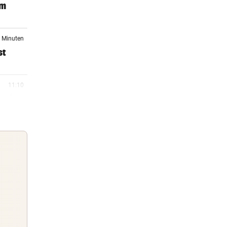
im
7 Minuten
st
11:10
Global
11:01
10:35
zwang
Guten Morgen
Morgens topinformiert über die
10:10