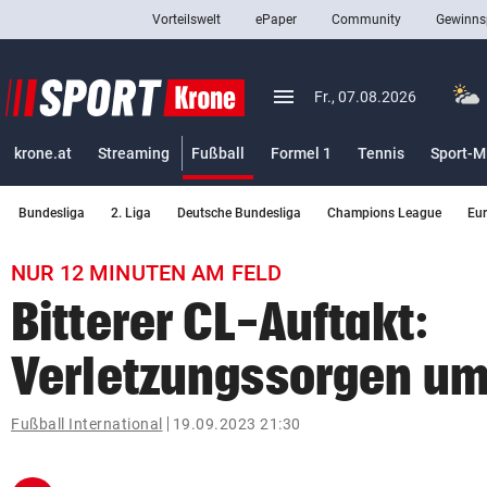
Vorteilswelt
ePaper
Community
Gewinns
close
Schließen
menu
Menü aufklappen
Fr., 07.08.2026
Abonnieren
(ausgewählt)
krone.at
Streaming
Fußball
Formel 1
Tennis
Sport-M
account_circle
arrow_right
Anmelden
Bundesliga
2. Liga
Deutsche Bundesliga
Champions League
Eu
pin_drop
arrow_right
Bundesland auswäh
Wien
NUR 12 MINUTEN AM FELD
bookmark
Merkliste
Bitterer CL-Auftakt:
Verletzungssorgen um
Suchbegriff
search
eingeben
Fußball International
19.09.2023 21:30