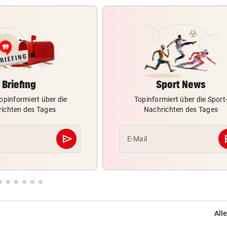
Briefing
Sport News
opinformiert über die
Topinformiert über die Sport
ichten des Tages
Nachrichten des Tages
send
s
E-Mail
Abschicken
Alle