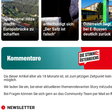
Spursperre! Hitze
Kanzler
macht
entschuldigt sich:
Österreich liegt
Europabrücke zu
„Der Satz ist
bei E-Bussen
schaffen
falsch“
deutlich zurück
Da dieser Artikel älter als 18 Monate ist, ist zum jetzigen Zeitpunkt k
möglich.
Wir laden Sie ein, bei einer aktuelleren themenrelevanten Story mitzudi
Bei Fragen können Sie sich gern an das Community-Team per Mail an
NEWSLETTER