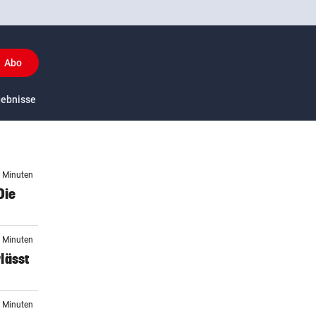
Abo
y
gebnisse
US-Sport
5 Minuten
Die
6 Minuten
lässt
7 Minuten