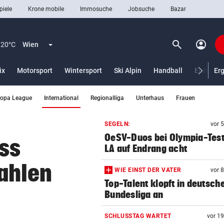
piele
Krone mobile
Immosuche
Jobsuche
Bazar
search
account_circle
Menü aufklappen
Suchen
20°C
Wien
ix
Motorsport
Wintersport
Ski Alpin
Handball
Eishocke
Er
(ausgewählt)
ropa League
International
Regionalliga
Unterhaus
Frauen
len
SEGELN:
vor 
OeSV-Duos bei Olympia-Test
uss
LA auf Endrang acht
ahlen
WIE EINST DER VATER
vor 
Top-Talent klopft in deutsch
Bundesliga an
SCHLUSSTAG WARTET
vor 1