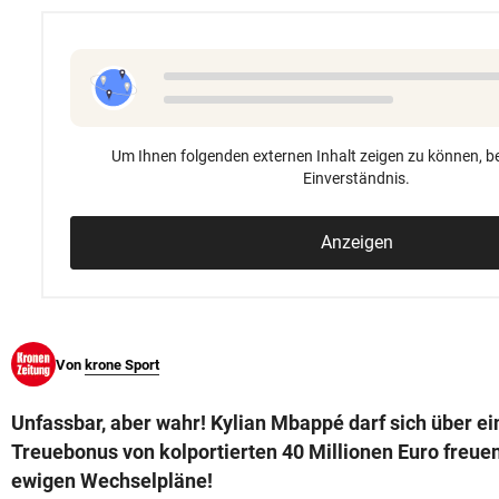
© Krone Multimedia GmbH & Co KG 2026
Muthgasse 2, 1190 Wien
Um Ihnen folgenden externen Inhalt zeigen zu können, be
Einverständnis.
Anzeigen
Von
krone Sport
Unfassbar, aber wahr! Kylian Mbappé darf sich über e
Treuebonus von kolportierten 40 Millionen Euro freuen 
ewigen Wechselpläne!