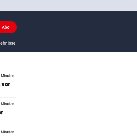
Abo
y
gebnisse
US-Sport
5 Minuten
 vor
8 Minuten
er
9 Minuten