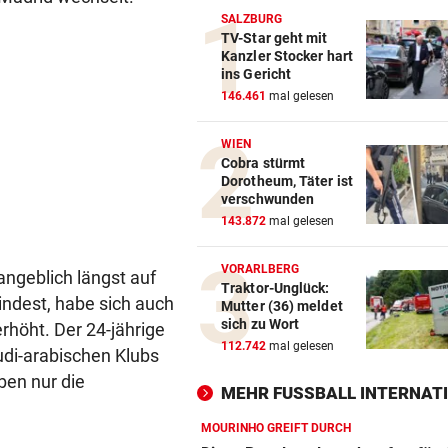
SALZBURG
TV-Star geht mit
Kanzler Stocker hart
ins Gericht
146.461
mal gelesen
WIEN
Cobra stürmt
Dorotheum, Täter ist
verschwunden
143.872
mal gelesen
VORARLBERG
angeblich längst auf
Traktor-Unglück:
indest, habe sich auch
Mutter (36) meldet
sich zu Wort
rhöht. Der 24-jährige
112.742
mal gelesen
di-arabischen Klubs
ben nur die
MEHR FUSSBALL INTERNATI
MOURINHO GREIFT DURCH