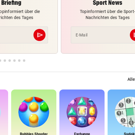
Briefing
Sport News
opinformiert über die
Topinformiert über die Sport
ichten des Tages
Nachrichten des Tages
send
s
E-Mail
Abschicken
Alle
Bubbles Shooter
Exchange
Sudok