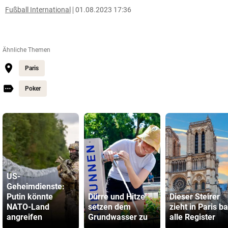
Fußball International
01.08.2023 17:36
Ähnliche Themen
Paris
Poker
US-
Geheimdienste:
Putin könnte
Dürre und Hitze
Dieser Steirer
NATO-Land
setzen dem
zieht in Paris ba
angreifen
Grundwasser zu
alle Register