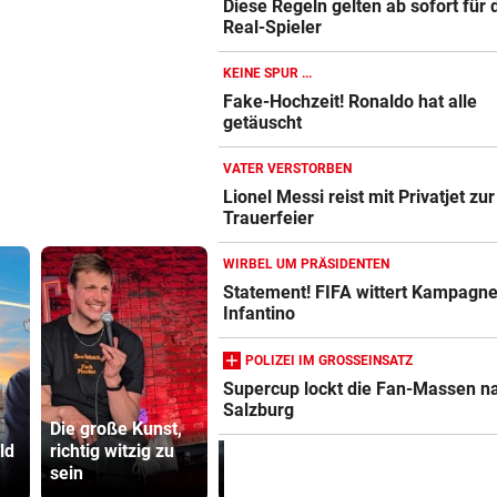
Diese Regeln gelten ab sofort für 
Real-Spieler
KEINE SPUR ...
Fake-Hochzeit! Ronaldo hat alle
getäuscht
VATER VERSTORBEN
Lionel Messi reist mit Privatjet zur
Trauerfeier
WIRBEL UM PRÄSIDENTEN
Statement! FIFA wittert Kampagn
Infantino
POLIZEI IM GROSSEINSATZ
Supercup lockt die Fan-Massen n
OeSV-Duos bei
Minister pl
Salzburg
Die große Kunst,
Olympia-Test vor
noch stren
ld
richtig witzig zu
LA auf Endrang
Regeln für 
sein
acht
Scooter