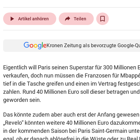
play_arrow
Artikel anhören
Teilen
Kronen Zeitung als bevorzugte Google-Q
Eigentlich will Paris seinen Superstar für 300 Millionen 
verkaufen, doch nun müssen die Franzosen für Mbappé
tief in die Tasche greifen und einen im Vertrag festge
zahlen. Rund 40 Millionen Euro soll dieser betragen und 
geworden sein.
Das könnte zudem aber auch erst der Anfang gewesen 
„Revelo“ könnten weitere 40 Millionen Euro dazukomm
in der kommenden Saison bei Paris Saint-Germain unte
egal, ob er danach ablösefrei in die Wüste oder zu Rea