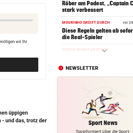
Röber am Podest, „Captain C
stark verbessert
MOURINHO GREIFT DURCH
vor 2
Diese Regeln gelten ab sofor
die Real-Spieler
nötigen wir Ihr
VEREIN NIMMT ABSCHIED
Steirischer Unterligist traue
19-Jährigen
NEWSLETTER
POLIN SCHIMPFT
„Einfach kindisch“: Zoff bei 
de France Femmes
KEINE SPUR ...
Fake-Hochzeit! Ronaldo hat 
inen üppigen
getäuscht
- und das, trotz der
Sport News
Topinformiert über die Sport-
VATER VERSTORBEN