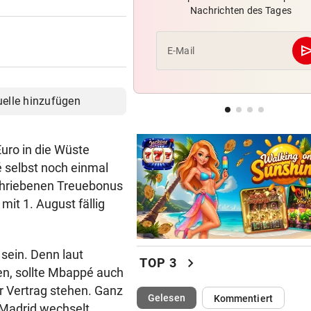
Nachrichten des Tages
Lionel Messi reist mit Privatj
Trauerfeier
se
E-Mail
WIRBEL UM PRÄSIDENTEN
Statement! FIFA wittert Ka
gegen Infantino
uelle hinzufügen
OLYMPIA-HELD GSTREIN
„Ich bin immer noch der Gle
Euro in die Wüste
geblieben“
 selbst noch einmal
schriebenen Treuebonus
mit 1. August fällig
sein. Denn laut
chevron_right
TOP 3
en, sollte Mbappé auch
r Vertrag stehen. Ganz
(ausgewählt)
Gelesen
Kommentiert
l Madrid wechselt.