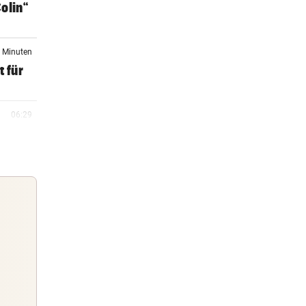
olin“
4 Minuten
t für
06:29
rt um
06:11
Tour
05:37
alle
Guten Morgen
Morgens topinformiert über die
05:15