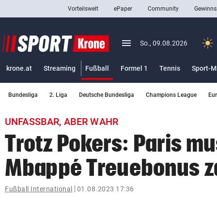
Vorteilswelt
ePaper
Community
Gewinns
close
Schließen
menu
Menü aufklappen
So., 09.08.2026
Abonnieren
(ausgewählt)
krone.at
Streaming
Fußball
Formel 1
Tennis
Sport-M
account_circle
arrow_right
Anmelden
Bundesliga
2. Liga
Deutsche Bundesliga
Champions League
Eu
pin_drop
arrow_right
Bundesland auswäh
Wien
UNFASSBAR, ABER WAHR
bookmark
Merkliste
Trotz Pokers: Paris m
Mbappé Treuebonus z
Suchbegriff
search
eingeben
Fußball International
01.08.2023 17:36