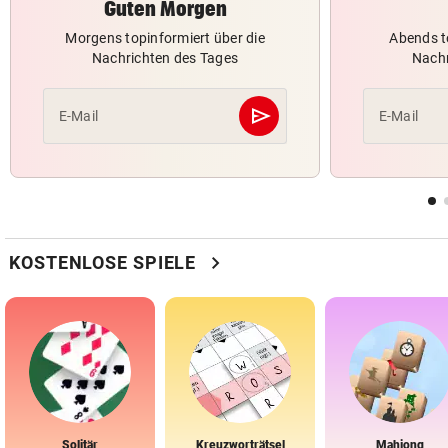
Guten Morgen
Morgens topinformiert über die
Abends t
Nachrichten des Tages
Nachr
send
E-Mail
E-Mail
Abschicken
chevron_right
KOSTENLOSE SPIELE
Solitär
Kreuzworträtsel
Mahjong