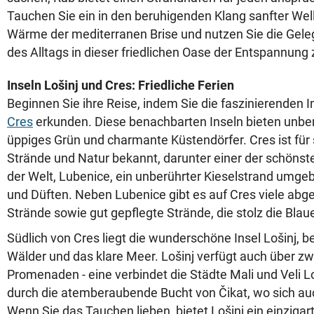
Tauchen Sie ein in den beruhigenden Klang sanfter Well
Wärme der mediterranen Brise und nutzen Sie die Gele
des Alltags in dieser friedlichen Oase der Entspannung 
Inseln Lošinj und Cres: Friedliche Ferien
Beginnen Sie ihre Reise, indem Sie die faszinierenden 
Cres
erkunden. Diese benachbarten Inseln bieten unber
üppiges Grün und charmante Küstendörfer. Cres ist für
Strände und Natur bekannt, darunter einer der schönst
der Welt, Lubenice, ein unberührter Kieselstrand umgeb
und Düften. Neben Lubenice gibt es auf Cres viele ab
Strände sowie gut gepflegte Strände, die stolz die Blau
Südlich von Cres liegt die wunderschöne Insel Lošinj, b
Wälder und das klare Meer. Lošinj verfügt auch über zwe
Promenaden - eine verbindet die Städte Mali und Veli Lo
durch die atemberaubende Bucht von Čikat, wo sich auc
Wenn Sie das Tauchen lieben, bietet Lošinj ein einzigart