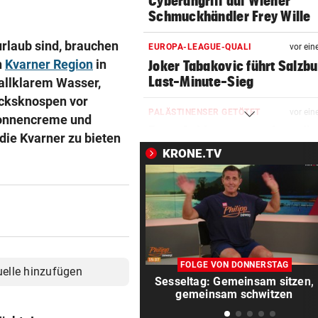
Cyberangriff auf Wiener
Schmuckhändler Frey Wille
rlaub sind, brauchen
EUROPA-LEAGUE-QUALI
vor ein
n
Kvarner Region
in
Joker Tabakovic führt Salzbu
Last-Minute-Sieg
tallklarem Wasser,
acksknospen vor
PALÄSTINENSER GETÖTET
vor ein
 Sonnencreme und
Erste Anklage gegen Israeli s
die Kvarner zu bieten
Gaza-Krieg
KRONE.TV
STIMMEN ZUM SPIEL
vor ein
Sportboss Katzer: „Fahren
superhappy nach Hause“
ORKAN, KEIN STROM & CO
vor 
Skurrilitäten in der Red Bull
FOLGE VON DONNERSTAG
uelle hinzufügen
häufen sich
Sesseltag: Gemeinsam sitzen,
gemeinsam schwitzen
WASSERSPRINGEN
vor 