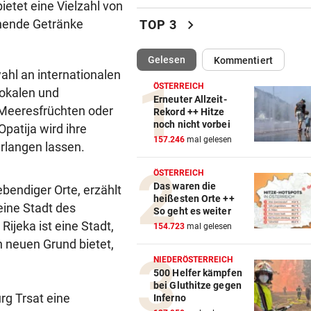
etet eine Vielzahl von
Irre! Salzburg – Pafos wegen
chevron_right
chende Getränke
TOP 3
Sintflut unterbrochen
(ausgewählt)
Gelesen
Kommentiert
RADSPORT
vor 
ahl an internationalen
Reusser vor Ventoux-Etappe
ÖSTERREICH
lokalen und
weiter im Gelben Trikot
Erneuter Allzeit-
n Meeresfrüchten oder
Rekord ++ Hitze
noch nicht vorbei
patija wird ihre
KEIN ARSENAL-WECHSEL
vor 
157.246
mal gelesen
Vinicius Jr. verlängert bei Re
langen lassen.
Madrid bis 2032
ÖSTERREICH
Das waren die
ebendiger Orte, erzählt
UKRAINISCHER ANGRIFF?
vor 
heißesten Orte ++
eine Stadt des
Vor Oman havarierter Tanker
So geht es weiter
Ölkatastrophe droht
Rijeka ist eine Stadt,
154.723
mal gelesen
n neuen Grund bietet,
„VERSTEHE ICH NICHT“
vor 
NIEDERÖSTERREICH
ÖFB-Kicker Wimmer packt ü
500 Helfer kämpfen
bei Gluthitze gegen
Morddrohungen aus
rg Trsat eine
Inferno