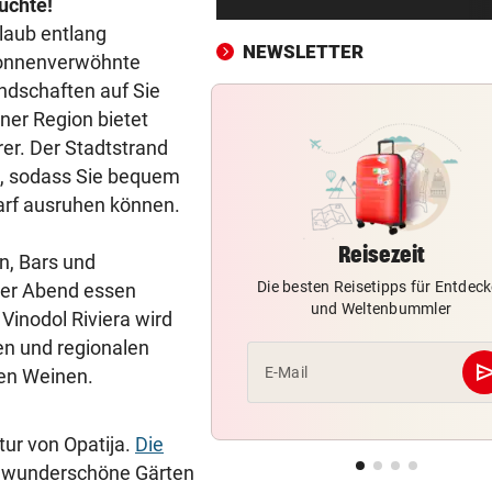
üchte!
Knoll bei EM Achter vom Tur
laub entlang
Lotfi auf Rang 12!
NEWSLETTER
sonnenverwöhnte
SCHON NÄCHSTE SAISON
vor 
ndschaften auf Sie
F1-Boss verrät: Es wird mehr
ner Region bietet
Sprintrennen geben
er. Der Stadtstrand
a, sodass Sie bequem
FREISPRÜCHE REGEN AUF
vor 
darf ausruhen können.
Katzentöter-Anwalt: „Nie so 
Hass begegnet“
Reisezeit
n, Bars und
Die besten Reisetipps für Entdeck
oder Abend essen
TRUMP DROHT:
vor 
und Weltenbummler
Lange Haftstrafen für Berich
Vinodol Riviera wird
über Waffenengpässe
n und regionalen
se
E-Mail
ten Weinen.
CONFERENCE LEAGUE
vor 
Sieg! Austria stößt die Tür z
Play-off weit auf
tur von Opatija.
Die
r, wunderschöne Gärten
MITTEN IN HITZEWELLE
vor 