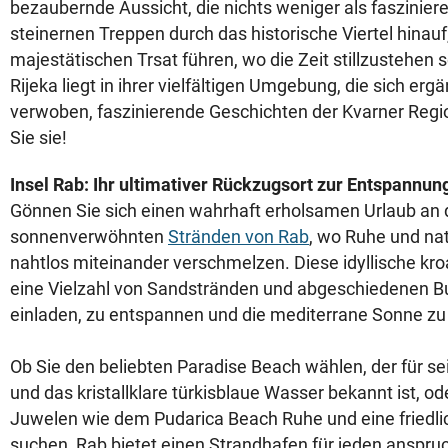
bezaubernde Aussicht, die nichts weniger als faszinieren
steinernen Treppen durch das historische Viertel hinauf,
majestätischen Trsat führen, wo die Zeit stillzustehen s
Rijeka liegt in ihrer vielfältigen Umgebung, die sich erg
verwoben, faszinierende Geschichten der Kvarner Regi
Sie sie!
Insel Rab: Ihr ultimativer Rückzugsort zur Entspannun
Gönnen Sie sich einen wahrhaft erholsamen Urlaub an
sonnenverwöhnten
Stränden von Rab
, wo Ruhe und nat
nahtlos miteinander verschmelzen. Diese idyllische kroa
eine Vielzahl von Sandstränden und abgeschiedenen Bu
einladen, zu entspannen und die mediterrane Sonne zu
Ob Sie den beliebten Paradise Beach wählen, der für s
und das kristallklare türkisblaue Wasser bekannt ist, od
Juwelen wie dem Pudarica Beach Ruhe und eine friedl
suchen, Rab bietet einen Strandhafen für jeden anspru