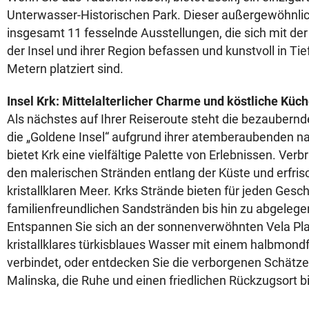
Unterwasser-Historischen Park. Dieser außergewöhnlic
insgesamt 11 fesselnde Ausstellungen, die sich mit der
der Insel und ihrer Region befassen und kunstvoll in Tie
Metern platziert sind.
Insel Krk: Mittelalterlicher Charme und köstliche Küc
Als nächstes auf Ihrer Reiseroute steht die bezaubern
die „Goldene Insel“ aufgrund ihrer atemberaubenden na
bietet Krk eine vielfältige Palette von Erlebnissen. Verb
den malerischen Stränden entlang der Küste und erfris
kristallklaren Meer. Krks Strände bieten für jeden Ges
familienfreundlichen Sandstränden bis hin zu abgeleg
Entspannen Sie sich an der sonnenverwöhnten Vela Pla
kristallklares türkisblaues Wasser mit einem halbmon
verbindet, oder entdecken Sie die verborgenen Schätze 
Malinska, die Ruhe und einen friedlichen Rückzugsort b