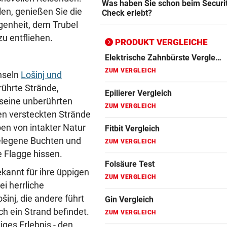
Was haben Sie schon beim Securi
ZUM VERGLEICH
en, genießen Sie die
Check erlebt?
genheit, dem Trubel
Fitbit Vergleich
zu entfliehen.
ZUM VERGLEICH
PRODUKT VERGLEICHE
Folsäure Test
Inseln
Lošinj und
ZUM VERGLEICH
ührte Strände,
Gin Vergleich
 seine unberührten
ZUM VERGLEICH
en versteckten Strände
en von intakter Natur
Johanniskraut Vergleich
gelegene Buchten und
ZUM VERGLEICH
e Flagge hissen.
Kokosöl Vergleich
ekannt für ihre üppigen
ZUM VERGLEICH
i herrliche
šinj, die andere führt
Lockenstab Vergleich
h ein Strand befindet.
ZUM VERGLEICH
iges Erlebnis - den