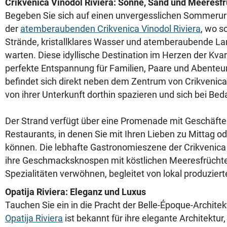
Crikvenica Vinodol Riviera: Sonne, Sand und Meeresfr
Begeben Sie sich auf einen unvergesslichen Sommerur
der
atemberaubenden Crikvenica Vinodol Riviera
, wo 
Strände, kristallklares Wasser und atemberaubende La
warten. Diese idyllische Destination im Herzen der Kvar
perfekte Entspannung für Familien, Paare und Abenteur
befindet sich direkt neben dem Zentrum von Crikvenic
von ihrer Unterkunft dorthin spazieren und sich bei Be
Der Strand verfügt über eine Promenade mit Geschäfte
Restaurants, in denen Sie mit Ihren Lieben zu Mittag 
können. Die lebhafte Gastronomieszene der Crikvenica 
ihre Geschmacksknospen mit köstlichen Meeresfrüchte
Spezialitäten verwöhnen, begleitet von lokal produzier
Opatija Riviera: Eleganz und Luxus
Tauchen Sie ein in die Pracht der Belle-Époque-Architek
Opatija Riviera
ist bekannt für ihre elegante Architektu