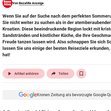
Von
Bezahlte Anzeige
© Krone Multimedia GmbH & Co KG 2026
Muthgasse 2, 1190 Wien
Wenn Sie auf der Suche nach dem perfekten Sommeru
Sie nicht weiter zu suchen als in der atemberaubende
Kroatien. Diese beeindruckende Region lockt mit kris
Sandstränden und köstlicher Küche, die Ihre Geschm
Freude tanzen lassen wird. Also schnappen Sie sich
lassen Sie uns einige der besten Reiseziele erkunden, 
hat!
play_arrow
Artikel anhören
Teilen
Kronen Zeitung als bevorzugte Google-Q