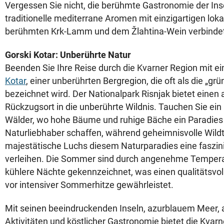
Vergessen Sie nicht, die berühmte Gastronomie der Inse
traditionelle mediterrane Aromen mit einzigartigen lo
berühmten Krk-Lamm und dem Žlahtina-Wein verbinde
Gorski Kotar: Unberührte Natur
Beenden Sie Ihre Reise durch die Kvarner Region mit 
Kotar
, einer unberührten Bergregion, die oft als die „gr
bezeichnet wird. Der Nationalpark Risnjak bietet ein
Rückzugsort in die unberührte Wildnis. Tauchen Sie ein
Wälder, wo hohe Bäume und ruhige Bäche ein Paradies
Naturliebhaber schaffen, während geheimnisvolle Wildt
majestätische Luchs diesem Naturparadies eine faszin
verleihen. Die Sommer sind durch angenehme Temper
kühlere Nächte gekennzeichnet, was einen qualitätsvol
vor intensiver Sommerhitze gewährleistet.
Mit seinen beeindruckenden Inseln, azurblauem Meer,
Aktivitäten und köstlicher Gastronomie bietet die Kvar