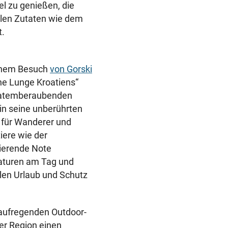
l zu genießen, die
kalen Zutaten wie dem
t.
einem Besuch
von Gorski
üne Lunge Kroatiens“
en atemberaubenden
 in seine unberührten
 für Wanderer und
iere wie der
ierende Note
aturen am Tag und
len Urlaub und Schutz
 aufregenden Outdoor-
ner Region einen