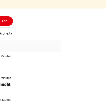
Abo
(aus
tschaft
krone.tv
Wissen
Gericht
Kolumnen
Freizeit
Reise
Ti
1 Minuten
6 Minuten
 macht
er Stunde