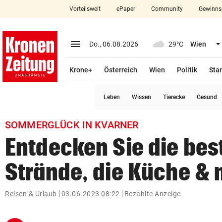
Vorteilswelt
ePaper
Community
Gewinns
close
Schließen
menu
Menü aufklappen
Do., 06.08.2026
29°C
Wien
Abonnieren
Krone+
Österreich
Wien
Politik
Star
account_circle
arrow_right
Anmelden
Leben
Wissen
Tierecke
Gesund
pin_drop
arrow_right
Bundesland auswäh
Wien
SOMMERGLÜCK IN KVARNER
bookmark
Merkliste
Entdecken Sie die bes
Strände, die Küche &
Suchbegriff
search
eingeben
Reisen & Urlaub
03.06.2023 08:22
Bezahlte Anzeige