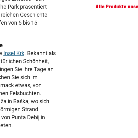
he Park präsentiert
Alle Produkte ans
 reichen Geschichte
fen von 5 bis 15
he
de
Insel Krk
. Bekannt als
türlichen Schönheit,
ringen Sie ihre Tage an
chen Sie sich im
chmack etwas, von
enen Felsbuchten.
ža in Baška, wo sich
dförmigen Strand
von Punta Debij in
ieten.