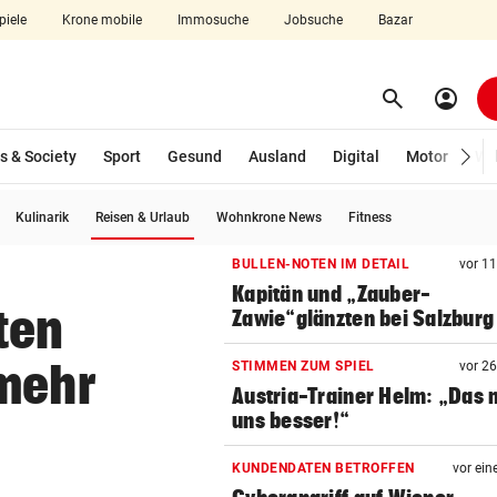
piele
Krone mobile
Immosuche
Jobsuche
Bazar
search
account_circle
Menü aufklappen
Suchen
s & Society
Sport
Gesund
Ausland
Digital
Motor
Wir
(ausgewählt)
Kulinarik
Reisen & Urlaub
Wohnkrone News
Fitness
len
BULLEN-NOTEN IM DETAIL
vor 1
Kapitän und „Zauber-
ten
Zawie“glänzten bei Salzburg
 mehr
STIMMEN ZUM SPIEL
vor 2
Austria-Trainer Helm: „Das
uns besser!“
KUNDENDATEN BETROFFEN
vor ein