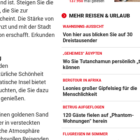
137.950
mal gelesen
d ist. Steigen Sie die
ABSCHIED AUS ENGLAND
vor 
 die Sie zur
Spanien-Star Rodri vor Wec
MEHR REISEN & URLAUB
zum FC Barcelona
cheint. Die Stärke von
änzt und mit der Stadt
WAHNSINNS-AUSSICHT
2 JAHRE LANG GETESTET
vor 
on erschafft. Erkunden
Von hier aus blicken Sie auf 30
Drei Steirer tüfteln an der i
Dreistausender
Boxershort
„GEHEIMES“ ÄGYPTEN
g
DRAMATISCHE RETTUNG
vor 
Wo Sie Tutanchamun persönlich „t
 den
können
Blutdruckmessgerät Vergleich
„In der Wohnung war es ver
ürliche Schönheit
und stockfinster“
ZUM VERGLEICH
BERGTOUR IN AFRIKA
tische Insel bietet
Leonies großer Gipfelsieg für die
Duschkopf Vergleich
chten, die Sie dazu
Menschlichkeit
 genießen.
ZUM VERGLEICH
BETRUG AUFGEFLOGEN
Elektrische Zahnbürste Vergleich
einen goldenen Sand
120 Gäste fielen auf „Phantom-
ZUM VERGLEICH
Wohnungen“ herein
er in versteckten
iche Atmosphäre
Epilierer Vergleich
FLUGREISEN IM SOMMER
chsvollen Reisenden.