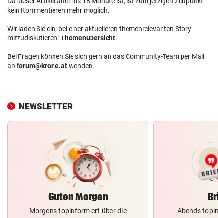
Da dieser Artikel älter als 18 Monate ist, ist zum jetzigen Zeitpunkt
kein Kommentieren mehr möglich.
Wir laden Sie ein, bei einer aktuelleren themenrelevanten Story
mitzudiskutieren:
Themenübersicht
.
Bei Fragen können Sie sich gern an das Community-Team per Mail
an
forum@krone.at
wenden.
NEWSLETTER
Guten Morgen
Br
Morgens topinformiert über die
Abends topin