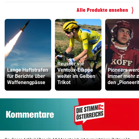
ZUM VERGLEICH
Alle Produkte ansehen
Reusser vor
Lange Haftstrafen
Ventoux-Etappe
Pioneers wer
für Berichte über
weiter im Gelben
immer mehr 
Waffenengpässe
Trikot
den „Pioneeri