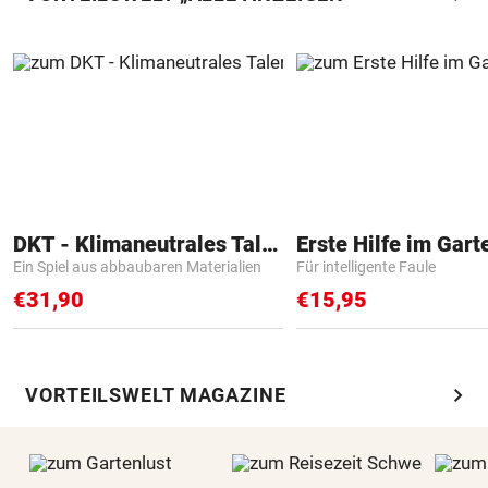
DKT - Klimaneutrales Talent
Erste Hilfe im Gart
Ein Spiel aus abbaubaren Materialien
Für intelligente Faule
€31,90
€15,95
chevron_right
VORTEILSWELT MAGAZINE