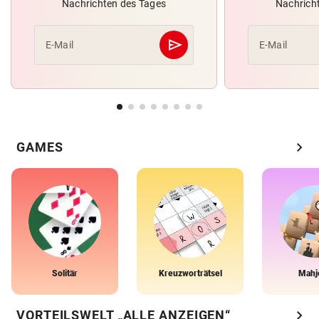
Nachrichten des Tages
Nachrich
send
E-Mail
E-Mail
Abschicken
chevron_right
GAMES
Solitär
Kreuzworträtsel
Mahj
chevron_right
VORTEILSWELT „ALLE ANZEIGEN“