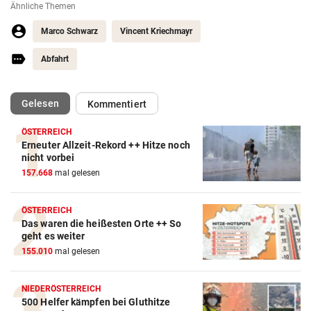
Ähnliche Themen
Marco Schwarz
Vincent Kriechmayr
Abfahrt
(ausgewählt)
Gelesen
Kommentiert
ÖSTERREICH
Erneuter Allzeit-Rekord ++ Hitze noch
nicht vorbei
Action-Cam Vergleich
157.668
mal gelesen
ZUM VERGLEICH
ÖSTERREICH
Crosstrainer Vergleich
Das waren die heißesten Orte ++ So
ZUM VERGLEICH
geht es weiter
155.010
mal gelesen
E-Bike Vergleich
ZUM VERGLEICH
NIEDERÖSTERREICH
500 Helfer kämpfen bei Gluthitze