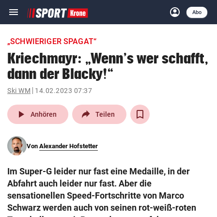
menu
account_circle
Navigation
Anmelden
Abo
close
Schließen
ein-/ausklappen
„SCHWIERIGER SPAGAT“
Abonnieren
Kriechmayr: „Wenn’s wer schafft,
dann der Blacky!“
account_circle
arrow_right
Anmelden
Ski WM
14.02.2023 07:37
pin_drop
arrow_right
Bundesland auswäh
Wien
play_arrow
Anhören
Teilen
bookmark
Merkliste
Von
Alexander Hofstetter
Suchbegriff
search
Im Super-G leider nur fast eine Medaille, in der
eingeben
Abfahrt auch leider nur fast. Aber die
sensationellen Speed-Fortschritte von Marco
Schwarz werden auch von seinen rot-weiß-roten