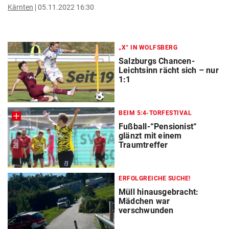
Kärnten
05.11.2022 16:30
„X“ IN WOLFSBERG
Salzburgs Chancen-
Leichtsinn rächt sich – nur
1:1
BEIM 5:4-TORFESTIVAL
Fußball-“Pensionist“
glänzt mit einem
Traumtreffer
ERFOLGREICHE SUCHE!
Müll hinausgebracht:
Mädchen war
verschwunden