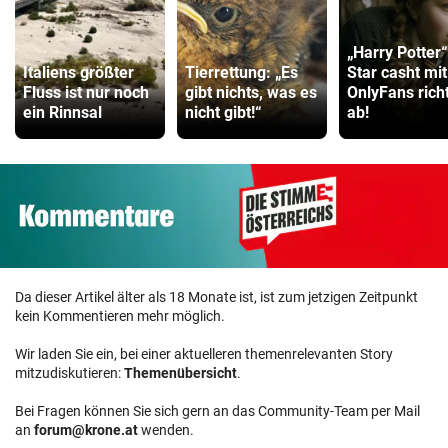
„Harry Potter“
Italiens größter
Tierrettung: „Es
Star casht mit
Fluss ist nur noch
gibt nichts, was es
OnlyFans rich
ein Rinnsal
nicht gibt!“
ab!
Da dieser Artikel älter als 18 Monate ist, ist zum jetzigen Zeitpunkt
kein Kommentieren mehr möglich.
Wir laden Sie ein, bei einer aktuelleren themenrelevanten Story
mitzudiskutieren:
Themenübersicht
.
Bei Fragen können Sie sich gern an das Community-Team per Mail
an
forum@krone.at
wenden.