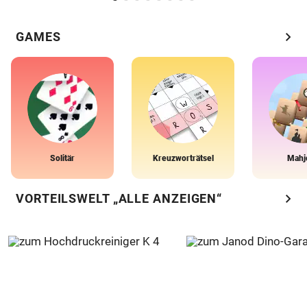
chevron_right
GAMES
Solitär
Kreuzworträtsel
Mahj
chevron_right
VORTEILSWELT „ALLE ANZEIGEN“