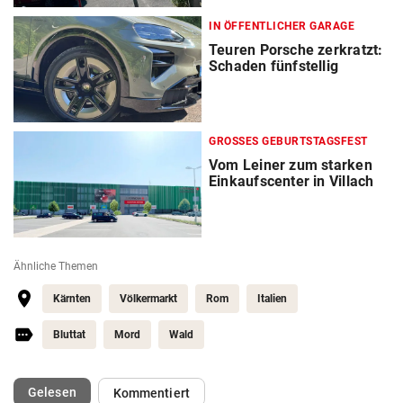
IN ÖFFENTLICHER GARAGE
Teuren Porsche zerkratzt:
Schaden fünfstellig
GROSSES GEBURTSTAGSFEST
Vom Leiner zum starken
Einkaufscenter in Villach
Ähnliche Themen
Kärnten
Völkermarkt
Rom
Italien
Bluttat
Mord
Wald
(ausgewählt)
Gelesen
Kommentiert