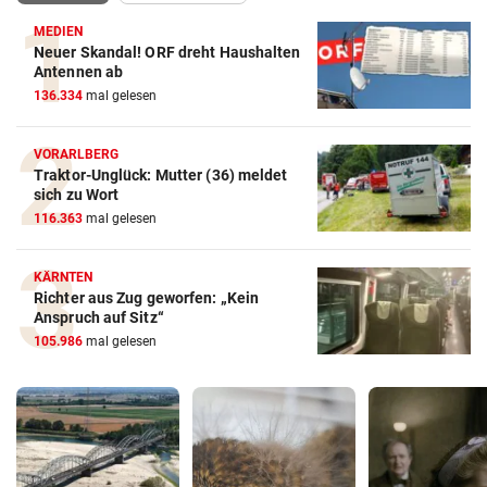
MEDIEN
Neuer Skandal! ORF dreht Haushalten
Antennen ab
136.334
mal gelesen
VORARLBERG
Traktor-Unglück: Mutter (36) meldet
sich zu Wort
116.363
mal gelesen
KÄRNTEN
Richter aus Zug geworfen: „Kein
Anspruch auf Sitz“
105.986
mal gelesen