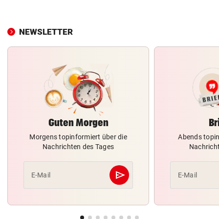
NEWSLETTER
Guten Morgen
Br
Morgens topinformiert über die
Abends topin
Nachrichten des Tages
Nachrich
send
E-Mail
E-Mail
Abschicken