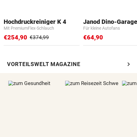
Hochdruckreiniger K 4
Janod Dino-Garag
Mit PremiumFlex-Schlauch
Für kleine Autofans
€254,90
€64,90
€374,99
chevron_right
VORTEILSWELT MAGAZINE