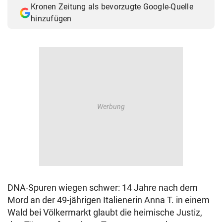
Kronen Zeitung als bevorzugte Google-Quelle
© Krone Multimedia GmbH & Co KG 2026
hinzufügen
Muthgasse 2, 1190 Wien
DNA-Spuren wiegen schwer: 14 Jahre nach dem
Mord an der 49-jährigen Italienerin Anna T. in einem
Wald bei Völkermarkt glaubt die heimische Justiz,