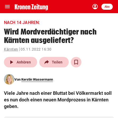
menu
account_circle
Navigation
Anmelden
Abo
close
Schließen
ein-/ausklappen
NACH 14 JAHREN:
Abonnieren
Wird Mordverdächtiger nach
Kärnten ausgeliefert?
account_circle
arrow_right
Anmelden
Kärnten
05.11.2022 16:30
pin_drop
arrow_right
Bundesland auswäh
Wien
play_arrow
Anhören
Teilen
bookmark
Merkliste
Von
Kerstin Wassermann
Suchbegriff
search
Viele Jahre nach einer Bluttat bei Völkermarkt soll
eingeben
es nun doch einen neuen Mordprozess in Kärnten
geben.