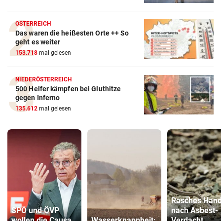
ÖSTERREICH
Das waren die heißesten Orte ++ So
geht es weiter
153.718
mal gelesen
NIEDERÖSTERREICH
500 Helfer kämpfen bei Gluthitze
gegen Inferno
135.612
mal gelesen
Rasches Hand
SPÖ und ÖVP
nach Asbest-
wollen die Causa
Wasserknappheit:
Verdacht