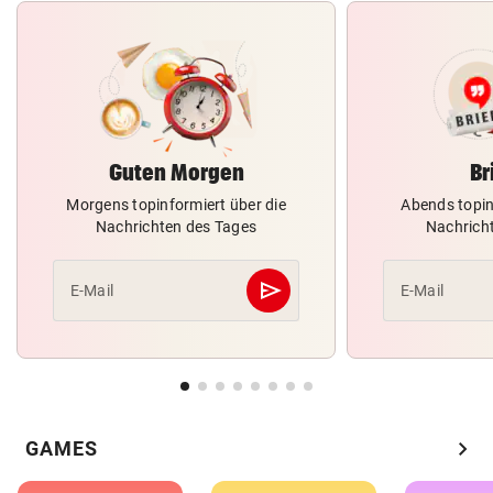
Guten Morgen
Br
Morgens topinformiert über die
Abends topin
Nachrichten des Tages
Nachrich
send
E-Mail
E-Mail
Abschicken
chevron_right
GAMES