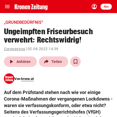
menu
account_circle
Navigation
Anmelden
Abo
close
Schließen
ein-/ausklappen
„GRUNDBEDÜRFNIS“
Abonnieren
Ungeimpften Friseurbesuch
verwehrt: Rechtswidrig!
account_circle
arrow_right
Anmelden
Coronavirus
02.08.2022 14:39
pin_drop
arrow_right
Bundesland auswäh
Wien
play_arrow
Anhören
Teilen
bookmark
Merkliste
Von
krone.at
Suchbegriff
search
Auf dem Prüfstand stehen nach wie vor einige
eingeben
Corona-Maßnahmen der vergangenen Lockdowns -
waren sie verfassungskonform, oder etwa nicht?
Seitens des Verfassungsgerichtshofes (VfGH)