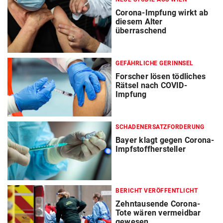
Corona-Impfung wirkt ab
diesem Alter
überraschend
GEFÄHRLICHE GERINNSEL
Forscher lösen tödliches
Rätsel nach COVID-
Impfung
SCHADENERSATZFORDERUNG
Bayer klagt gegen Corona-
Impfstoffhersteller
BERICHT VERÖFFENTLICHT
Zehntausende Corona-
Tote wären vermeidbar
gewesen