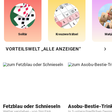
Solitär
Kreuzworträtsel
Mahj
chevron_right
VORTEILSWELT „ALLE ANZEIGEN“
Fetzblau oder Schnieseln
Asobu-Bestie-Trin
Wetter verstehen - von Sigi Fink
In 3 unterschiedlichen Desig