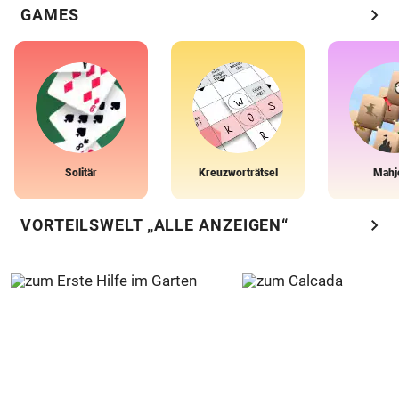
chevron_right
GAMES
Solitär
Kreuzworträtsel
Mahj
chevron_right
VORTEILSWELT „ALLE ANZEIGEN“