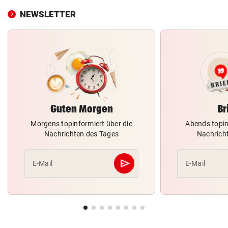
NEWSLETTER
Guten Morgen
Br
Morgens topinformiert über die
Abends topin
Nachrichten des Tages
Nachrich
send
E-Mail
E-Mail
Abschicken