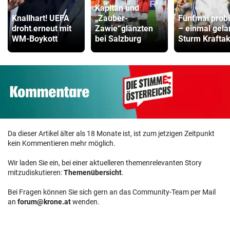
Kapitän und
Knallhart! UEFA
„Zauber-
Fünfmal probi
droht erneut mit
Zawie“glänzten
– einmal gela
WM-Boykott
bei Salzburg
Sturm Kraftak
Da dieser Artikel älter als 18 Monate ist, ist zum jetzigen Zeitpunkt
kein Kommentieren mehr möglich.
Wir laden Sie ein, bei einer aktuelleren themenrelevanten Story
mitzudiskutieren:
Themenübersicht
.
Bei Fragen können Sie sich gern an das Community-Team per Mail
an
forum@krone.at
wenden.