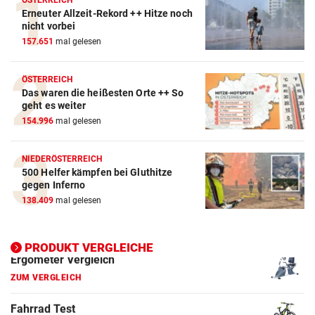
ÖSTERREICH
Erneuter Allzeit-Rekord ++ Hitze noch
Action-Cam Vergleich
nicht vorbei
157.651
mal gelesen
ZUM VERGLEICH
Crosstrainer Vergleich
ÖSTERREICH
Das waren die heißesten Orte ++ So
ZUM VERGLEICH
geht es weiter
154.996
mal gelesen
E-Bike Vergleich
ZUM VERGLEICH
NIEDERÖSTERREICH
500 Helfer kämpfen bei Gluthitze
Elektro-Scooter Vergleich
gegen Inferno
ZUM VERGLEICH
138.409
mal gelesen
Ergometer Vergleich
ZUM VERGLEICH
PRODUKT VERGLEICHE
Fahrrad Test
ZUM VERGLEICH