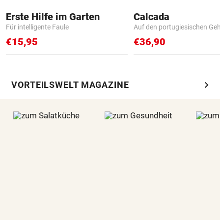
Erste Hilfe im Garten
Calcada
Für intelligente Faule
Auf den portugiesischen G
€15,95
€36,90
chevron_right
VORTEILSWELT MAGAZINE