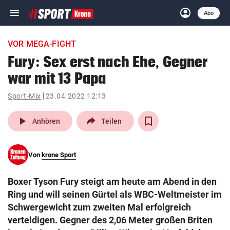
menu
account_circle
Navigation
Anmelden
Abo
close
Schließen
ein-/ausklappen
VOR MEGA-FIGHT
Abonnieren
Fury: Sex erst nach Ehe, Gegner
war mit 13 Papa
account_circle
arrow_right
Anmelden
Sport-Mix
23.04.2022 12:13
pin_drop
arrow_right
Bundesland auswäh
Wien
play_arrow
Anhören
Teilen
bookmark
Merkliste
Von
krone Sport
Suchbegriff
search
Boxer Tyson Fury steigt am heute am Abend in den
eingeben
Ring und will seinen Gürtel als WBC-Weltmeister im
Schwergewicht zum zweiten Mal erfolgreich
verteidigen. Gegner des 2,06 Meter großen Briten