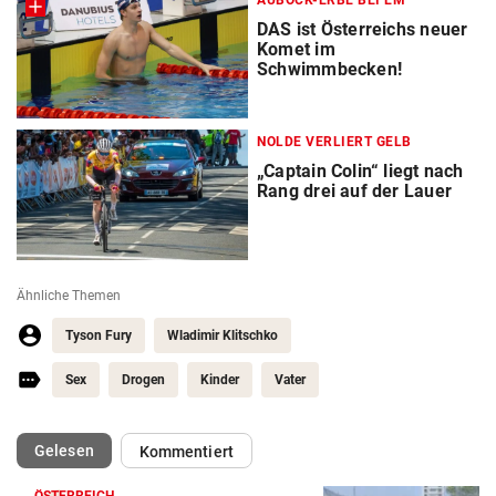
AUBÖCK-ERBE BEI EM
DAS ist Österreichs neuer
Komet im
Schwimmbecken!
NOLDE VERLIERT GELB
„Captain Colin“ liegt nach
Rang drei auf der Lauer
Ähnliche Themen
Tyson Fury
Wladimir Klitschko
Sex
Drogen
Kinder
Vater
(ausgewählt)
Gelesen
Kommentiert