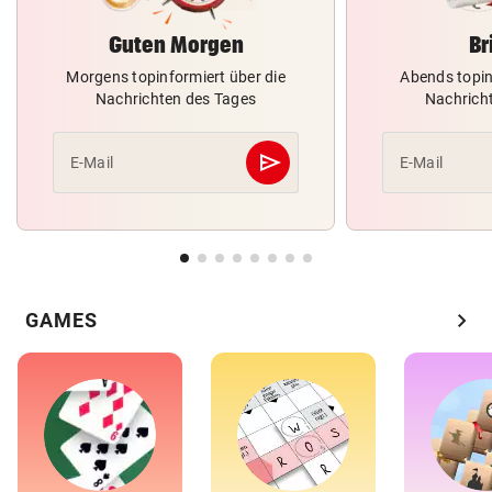
Guten Morgen
Br
Morgens topinformiert über die
Abends topin
Nachrichten des Tages
Nachrich
send
E-Mail
E-Mail
Abschicken
chevron_right
GAMES