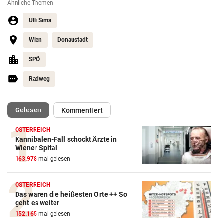
Ähnliche Themen
Ulli Sima
Wien
Donaustadt
SPÖ
Radweg
(ausgewählt)
Gelesen
Kommentiert
ÖSTERREICH
Kannibalen-Fall schockt Ärzte in
Wiener Spital
163.978
mal gelesen
ÖSTERREICH
Das waren die heißesten Orte ++ So
geht es weiter
152.165
mal gelesen