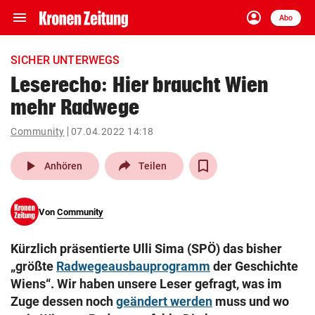
menu
account_circle
Navigation
Anmelden
Abo
close
Schließen
ein-/ausklappen
SICHER UNTERWEGS
Abonnieren
Leserecho: Hier braucht Wien
mehr Radwege
account_circle
arrow_right
Anmelden
Community
07.04.2022 14:18
pin_drop
arrow_right
Bundesland auswäh
Wien
play_arrow
Anhören
Teilen
bookmark
Merkliste
Von
Community
Suchbegriff
search
Kürzlich präsentierte Ulli Sima (SPÖ) das bisher
eingeben
„größte
Radwegeausbauprogramm
der Geschichte
Wiens“. Wir haben unsere Leser gefragt, was im
Zuge dessen noch
geändert werden
muss und wo