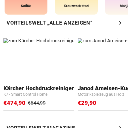
Solitär
Kreuzworträtsel
Mahj
chevron_right
VORTEILSWELT „ALLE ANZEIGEN“
Kärcher Hochdruckreiniger
Janod Ameisen-Ku
K7 - Smart Control Home
Motorikspielzeug aus Holz
€474,90
€29,90
€644,99
chevron_right
VORTEILSWELT MAGAZINE