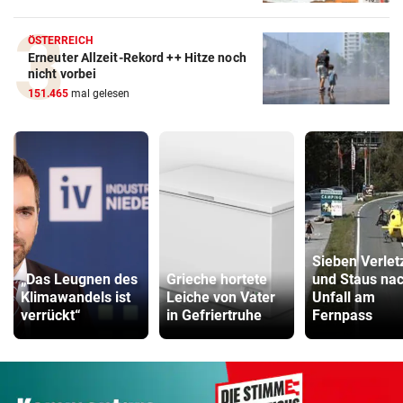
ÖSTERREICH
Erneuter Allzeit-Rekord ++ Hitze noch
nicht vorbei
151.465
mal gelesen
Sieben Verlet
„Das Leugnen des
Grieche hortete
und Staus na
Klimawandels ist
Leiche von Vater
Unfall am
verrückt“
in Gefriertruhe
Fernpass