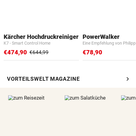
Kärcher Hochdruckreiniger
PowerWalker
K7 - Smart Control Home
Eine Empfehlung von Philip
€474,90
€78,90
€644,99
chevron_right
VORTEILSWELT MAGAZINE