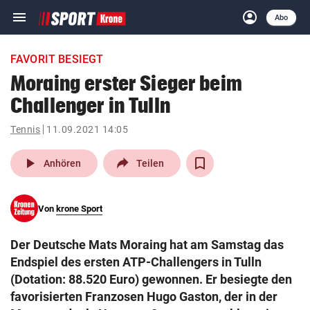
menu
account_circle
Navigation
Anmelden
Abo
close
Schließen
ein-/ausklappen
FAVORIT BESIEGT
Abonnieren
Moraing erster Sieger beim
Challenger in Tulln
account_circle
arrow_right
Anmelden
Tennis
11.09.2021 14:05
pin_drop
arrow_right
Bundesland auswäh
Wien
play_arrow
Anhören
Teilen
bookmark
Merkliste
Von
krone Sport
Suchbegriff
search
Der Deutsche Mats Moraing hat am Samstag das
eingeben
Endspiel des ersten ATP-Challengers in Tulln
(Dotation: 88.520 Euro) gewonnen. Er besiegte den
favorisierten Franzosen Hugo Gaston, der in der