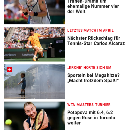
Tränen-Drama um
ehemalige Nummer vier
der Welt
LETZTES MATCH IM APRIL
Nächster Rückschlag für
Tennis-Star Carlos Alcaraz
„KRONE“ HÖRTE SICH UM
Sporteln bei Megahitze?
„Macht trotzdem Spaß!“
WTA-MASTERS-TURNIER
Potapova mit 6:4, 6:2
gegen Ruse in Toronto
weiter