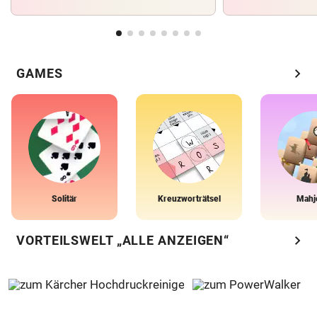
chevron_right
GAMES
Solitär
Kreuzworträtsel
Mahj
chevron_right
VORTEILSWELT „ALLE ANZEIGEN“