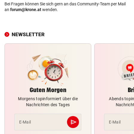
Bei Fragen können Sie sich gern an das Community-Team per Mail
an
forum@krone.at
wenden.
NEWSLETTER
Guten Morgen
Br
Morgens topinformiert über die
Abends topin
Nachrichten des Tages
Nachrich
send
E-Mail
E-Mail
Abschicken