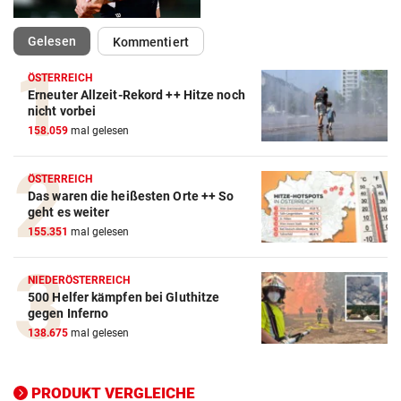
(ausgewählt)
Gelesen
Kommentiert
ÖSTERREICH
Erneuter Allzeit-Rekord ++ Hitze noch
nicht vorbei
158.059
mal gelesen
ÖSTERREICH
Das waren die heißesten Orte ++ So
geht es weiter
155.351
mal gelesen
Action-Cam Vergleich
NIEDERÖSTERREICH
500 Helfer kämpfen bei Gluthitze
ZUM VERGLEICH
gegen Inferno
138.675
mal gelesen
Crosstrainer Vergleich
ZUM VERGLEICH
PRODUKT VERGLEICHE