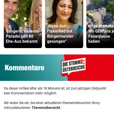
Kinderfahrrad Vergleich
ZUM VERGLEICH
„Habe das
Hitze-Hamme
Sängerin Vanessa
Fiakerlied mit
Wo Grillfans j
Paradis gibt ihr
Bürgermeister
Feuerpause
Ehe-Aus bekannt
gesungen“
haben
Da dieser Artikel älter als 18 Monate ist, ist zum jetzigen Zeitpunkt
kein Kommentieren mehr möglich.
Wir laden Sie ein, bei einer aktuelleren themenrelevanten Story
mitzudiskutieren:
Themenübersicht
.