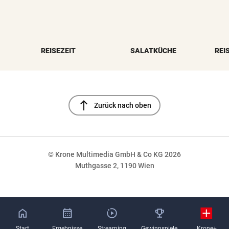
REISEZEIT
SALATKÜCHE
REI
north
Zurück nach oben
© Krone Multimedia GmbH & Co KG 2026
Muthgasse 2, 1190 Wien
NaN%
Start
Ergebnisse
Streaming
Gewinnspiele
Krone+