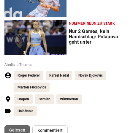
NUMMER NEUN ZU STARK
Nur 2 Games, kein
Handschlag: Potapova
geht unter
Ähnliche Themen
Roger Federer
Rafael Nadal
Novak Djokovic
Marton Fucsovics
Ungarn
Serbien
Wimbledon
Halbfinale
(ausgewählt)
Gelesen
Kommentiert