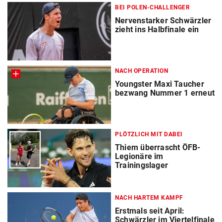
BEI POLEN-CHALLENGER
Nervenstarker Schwärzler
zieht ins Halbfinale ein
NACH OPERATION
Youngster Maxi Taucher
bezwang Nummer 1 erneut
PLÖTZLICH MIT DABEI
Thiem überrascht ÖFB-
Legionäre im
Trainingslager
NACH HARTEM KAMPF
Erstmals seit April:
Schwärzler im Viertelfinale