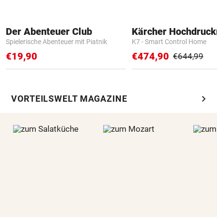
Der Abenteuer Club
Kärcher Hochdruck
Spielerische Abenteuer mit Piatnik
K7 - Smart Control Home
€19,90
€474,90
€644,99
chevron_right
VORTEILSWELT MAGAZINE