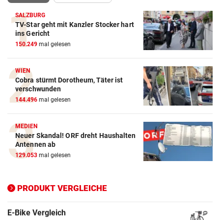
SALZBURG
TV-Star geht mit Kanzler Stocker hart
ins Gericht
Action-Cam Vergleich
150.249
mal gelesen
ZUM VERGLEICH
Crosstrainer Vergleich
WIEN
Cobra stürmt Dorotheum, Täter ist
ZUM VERGLEICH
verschwunden
144.496
mal gelesen
E-Bike Vergleich
ZUM VERGLEICH
MEDIEN
Neuer Skandal! ORF dreht Haushalten
Elektro-Scooter Vergleich
Antennen ab
ZUM VERGLEICH
129.053
mal gelesen
Ergometer Vergleich
ZUM VERGLEICH
PRODUKT VERGLEICHE
Fahrrad Test
ZUM VERGLEICH