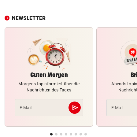
NEWSLETTER
Guten Morgen
Br
Morgens topinformiert über die
Abends topin
Nachrichten des Tages
Nachrich
send
E-Mail
E-Mail
Abschicken