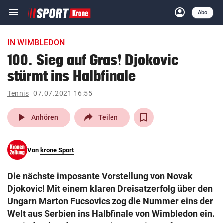
menu
account_circle
Navigation
Anmelden
Abo
close
Schließen
ein-/ausklappen
IN WIMBLEDON
Abonnieren
100. Sieg auf Gras! Djokovic
stürmt ins Halbfinale
account_circle
arrow_right
Anmelden
Tennis
07.07.2021 16:55
pin_drop
arrow_right
Bundesland auswäh
Wien
play_arrow
Anhören
Teilen
bookmark
Merkliste
Von
krone Sport
Suchbegriff
search
Die nächste imposante Vorstellung von Novak
eingeben
Djokovic! Mit einem klaren Dreisatzerfolg über den
Ungarn Marton Fucsovics zog die Nummer eins der
Welt aus Serbien ins Halbfinale von Wimbledon ein.