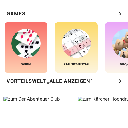
chevron_right
GAMES
Solitär
Kreuzworträtsel
Mahj
chevron_right
VORTEILSWELT „ALLE ANZEIGEN“