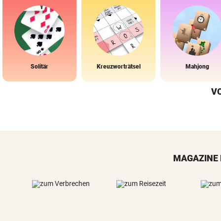
Solitär
Kreuzworträtsel
Mahjong
V
MAGAZINE 