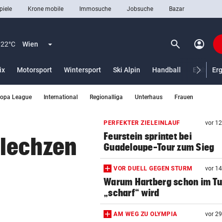
piele
Krone mobile
Immosuche
Jobsuche
Bazar
search
account_circle
Menü aufklappen
Suchen
22°C
Wien
ix
Motorsport
Wintersport
Ski Alpin
Handball
Eishocke
Er
ropa League
International
Regionalliga
Unterhaus
Frauen
len
PERFEKTER ZIELEINLAUF
vor 1
Feurstein sprintet bei
 lechzen
Guadeloupe-Tour zum Sieg
VOR DUELL GEGEN STURM
vor 1
Warum Hartberg schon im Tu
„scharf“ wird
AM WEG ZU OLYMPIA
vor 2