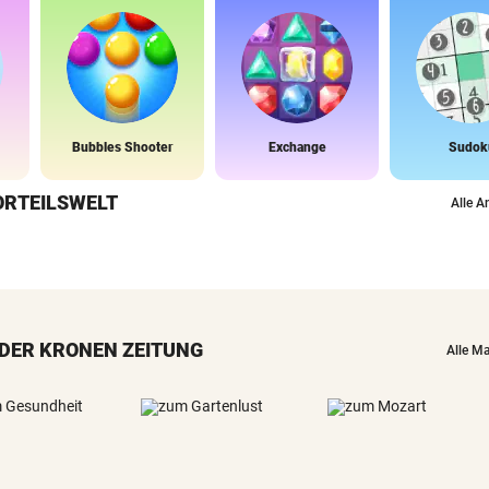
Bubbles Shooter
Exchange
Sudok
ORTEILSWELT
Alle A
DER KRONEN ZEITUNG
Alle M