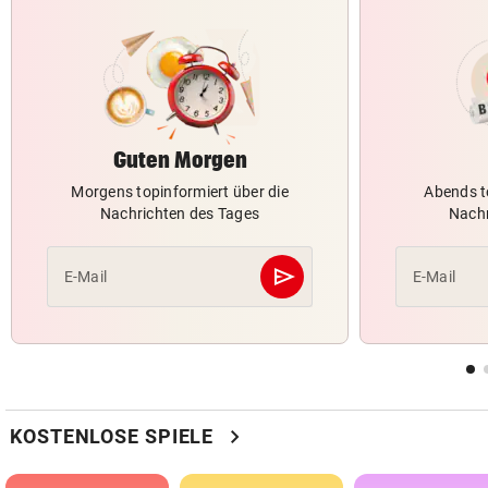
Guten Morgen
Morgens topinformiert über die
Abends t
Nachrichten des Tages
Nachr
send
E-Mail
E-Mail
Abschicken
chevron_right
KOSTENLOSE SPIELE