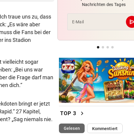
Nachrichten des Tages
Rapid: „Plan“ ging auf – letz
Gegner wohl fix!
 Ich traue uns zu, dass
se
E-Mail
ck: „Es wäre aber
BUNDESLIGA IM TICKER
uss die Fans bei der
SCR Altach gegen WSG Tirol
er ins Stadion
19.30 Uhr LIVE
WOHL SCHWER VERLETZT
geste
 vielleicht sogar
„Sah sehr schlimm aus“ – S
um Salzburg-Kicker
eiben: „Bei uns war
ber die Frage darf man
hen dich.“
doten bringt er jetzt
apid.“ 27 Kapitel,
chevron_right
TOP 3
dent? „Sag niemals nie.
(ausgewählt)
Gelesen
Kommentiert