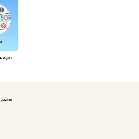
u
Snake
nzeigen
agazine