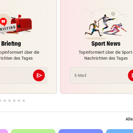
Briefing
Sport News
opinformiert über die
Topinformiert über die Sport
ichten des Tages
Nachrichten des Tages
send
s
E-Mail
Abschicken
Alle