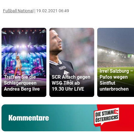
Fußball National
19.02.2021 06:49
Irre! Salzburg –
Treffen Sie die
SCR Altach gegen
Pafos wegen
Schlagerqueen
WSG Tirol ab
Sintflut
Andrea Berg live
19.30 Uhr LIVE
unterbrochen