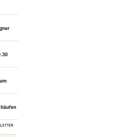
egner
9.30
 um
a häufen
LETTER