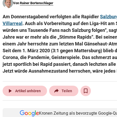
Von
Rainer Bortenschlager
© Krone Multimedia GmbH & Co KG 2026
Muthgasse 2, 1190 Wien
Am Donnerstagabend verfolgten alle Rapidler
Salzbur
Villarreal
. Auch als Vorbereitung auf den Liga-Hit am
würden uns Tausende Fans nach Salzburg folgen“, sag
Jahre war er mehr als die „Stimme Rapids“. Bei seine
einem Jahr herrschte zum letzten Mal Gänsehaut-Atmo
Seit dem 1. März 2020 (3:1 gegen Mattersburg) blieb d
Corona, die Pandemie, Geisterspiele. Das schmerzt a
jetzt sportlich bei Rapid passiert, danach lechzten alle
Jetzt würde Ausnahmezustand herrschen, wäre jedes Sp
play_arrow
Artikel anhören
Teilen
Kronen Zeitung als bevorzugte Google-Q