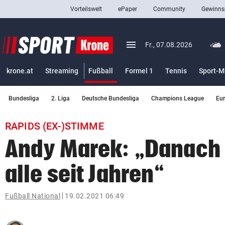
Vorteilswelt
ePaper
Community
Gewinns
close
Schließen
menu
Menü aufklappen
Fr., 07.08.2026
Abonnieren
(ausgewählt)
krone.at
Streaming
Fußball
Formel 1
Tennis
Sport-M
account_circle
arrow_right
Anmelden
Bundesliga
2. Liga
Deutsche Bundesliga
Champions League
Eu
pin_drop
arrow_right
Bundesland auswäh
Wien
RAPIDS (EX-)STIMME
bookmark
Merkliste
Andy Marek: „Danach
alle seit Jahren“
Suchbegriff
search
eingeben
Fußball National
19.02.2021 06:49