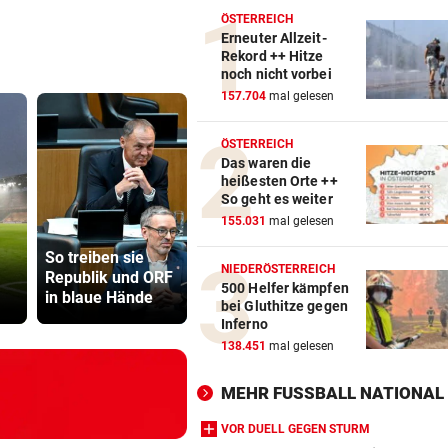
ÖSTERREICH
Erneuter Allzeit-
Rekord ++ Hitze
noch nicht vorbei
157.704
mal gelesen
ÖSTERREICH
Das waren die
heißesten Orte ++
So geht es weiter
155.031
mal gelesen
Vinicius Jr.
Lottogewin
So treiben sie
verlängert bei
schickte o
NIEDERÖSTERREICH
Republik und ORF
Real Madrid bis
Bilder an
500 Helfer kämpfen
in blaue Hände
2032
Teenager
bei Gluthitze gegen
Inferno
138.451
mal gelesen
MEHR FUSSBALL NATIONAL
VOR DUELL GEGEN STURM