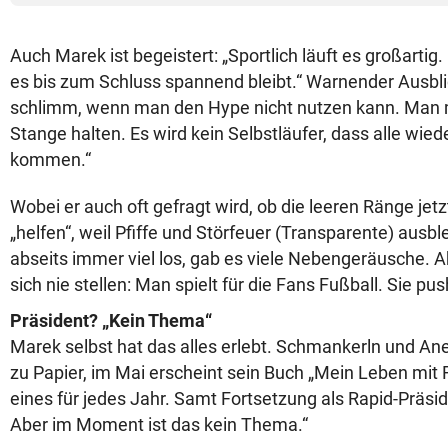
Auch Marek ist begeistert: „Sportlich läuft es großartig.
es bis zum Schluss spannend bleibt.“ Warnender Ausbli
schlimm, wenn man den Hype nicht nutzen kann. Man m
Stange halten. Es wird kein Selbstläufer, dass alle wied
kommen.“
Wobei er auch oft gefragt wird, ob die leeren Ränge jetzt
„helfen“, weil Pfiffe und Störfeuer (Transparente) ausbl
abseits immer viel los, gab es viele Nebengeräusche. A
sich nie stellen: Man spielt für die Fans Fußball. Sie pus
Präsident? „Kein Thema“
Marek selbst hat das alles erlebt. Schmankerln und Anek
zu Papier, im Mai erscheint sein Buch „Mein Leben mit R
eines für jedes Jahr. Samt Fortsetzung als Rapid-Präsi
Aber im Moment ist das kein Thema.“