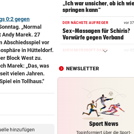
„Ich war unsicher, ob ich wi
springen kann“
gs 0:2 gegen
DER NÄCHSTE AUFREGER
vor 3
 Sonntag. „Normal
Sex-Massagen für Schiris?
t Andy Marek. 27
Vorwürfe gegen Verband
m Abschiedsspiel vor
sphäre in Hütteldorf.
AUCH MICROSOFT DABEI
vor 4
er Block West zu.
Der Superman mit einem Ar
sorgte für Revolution
uch Marek: „Das, was
NEWSLETTER
 seit vielen Jahren.
NUMMER NEUN ZU STARK
iel ein Tollhaus.“
Nur 2 Games, kein Handschl
Potapova geht unter
GUT-BEHRAMI HÖRT AUF
Ski-Paukenschlag: Verband
„nicht vorbeireitet“
Sport News
uelle hinzufügen
Topinformiert über die Sport-
DANK ENERGIE VON BANK