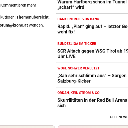
Warum Hartberg schon im Tunnel
ein Kommentieren mehr
„scharf“ wird
skutieren:
Themenübersicht
.
DANK ENERGIE VON BANK
forum@krone.at
wenden.
Rapid: „Plan“ ging auf – letzter G
wohl fix!
BUNDESLIGA IM TICKER
SCR Altach gegen WSG Tirol ab 1
Uhr LIVE
WOHL SCHWER VERLETZT
„Sah sehr schlimm aus“ – Sorgen
Salzburg-Kicker
ORKAN, KEIN STROM & CO
Skurrilitäten in der Red Bull Aren
sich
ALLE NEWS