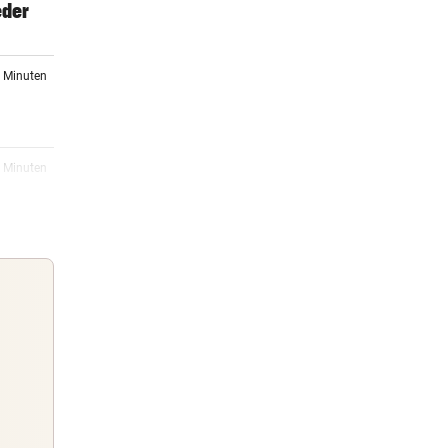
eder
7 Minuten
2 Minuten
m
03:33
ag:
03:28
 war
Guten Morgen
Morgens topinformiert über die
03:21