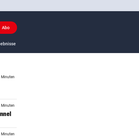
Abo
y
gebnisse
US-Sport
2 Minuten
4 Minuten
nnel
9 Minuten