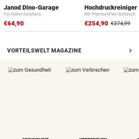
Janod Dino-Garage
Hochdruckreiniger 
Für kleine Autofans
Mit PremiumFlex-Schlauch
€64,90
€254,90
€374,99
chevron_right
VORTEILSWELT MAGAZINE