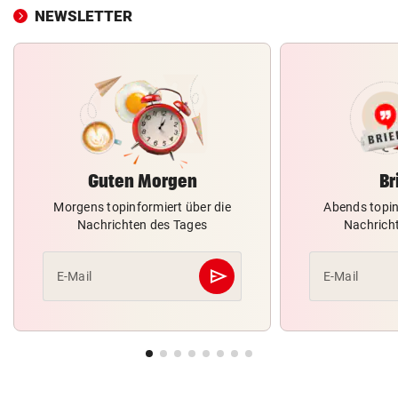
NEWSLETTER
Guten Morgen
Br
Morgens topinformiert über die
Abends topin
Nachrichten des Tages
Nachrich
send
E-Mail
E-Mail
Abschicken