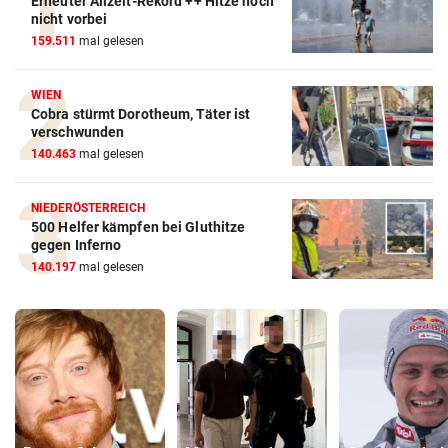
Erneuter Allzeit-Rekord ++ Hitze noch
nicht vorbei
159.511
mal gelesen
WIEN
Cobra stürmt Dorotheum, Täter ist
verschwunden
140.463
mal gelesen
NIEDERÖSTERREICH
500 Helfer kämpfen bei Gluthitze
gegen Inferno
140.197
mal gelesen