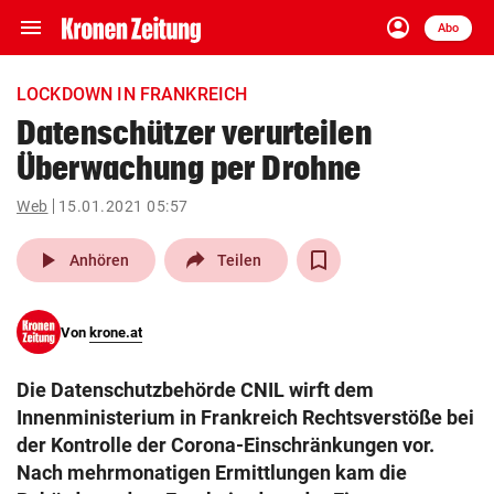
menu
account_circle
Navigation
Anmelden
Abo
close
Schließen
ein-/ausklappen
LOCKDOWN IN FRANKREICH
Abonnieren
Datenschützer verurteilen
Überwachung per Drohne
account_circle
arrow_right
Anmelden
Web
15.01.2021 05:57
pin_drop
arrow_right
Bundesland auswäh
Wien
play_arrow
Anhören
Teilen
bookmark
Merkliste
Von
krone.at
Suchbegriff
search
Die Datenschutzbehörde CNIL wirft dem
eingeben
Innenministerium in Frankreich Rechtsverstöße bei
der Kontrolle der Corona-Einschränkungen vor.
Nach mehrmonatigen Ermittlungen kam die