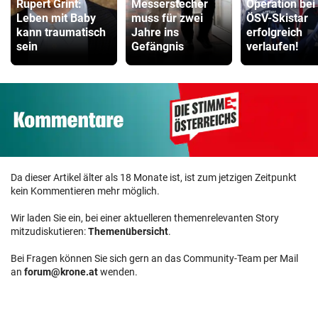
Rupert Grint:
Messerstecher
Operation bei
Leben mit Baby
muss für zwei
ÖSV-Skistar
kann traumatisch
Jahre ins
erfolgreich
sein
Gefängnis
verlaufen!
Da dieser Artikel älter als 18 Monate ist, ist zum jetzigen Zeitpunkt
kein Kommentieren mehr möglich.
Wir laden Sie ein, bei einer aktuelleren themenrelevanten Story
mitzudiskutieren:
Themenübersicht
.
Bei Fragen können Sie sich gern an das Community-Team per Mail
an
forum@krone.at
wenden.