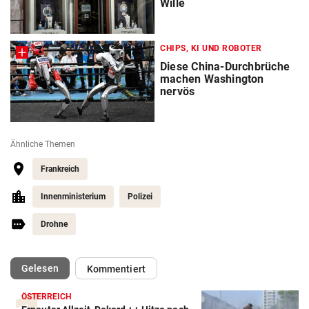
Wille
CHIPS, KI UND ROBOTER
Diese China-Durchbrüche
machen Washington
nervös
Ähnliche Themen
Frankreich
Innenministerium
Polizei
Drohne
(ausgewählt)
Gelesen
Kommentiert
ÖSTERREICH