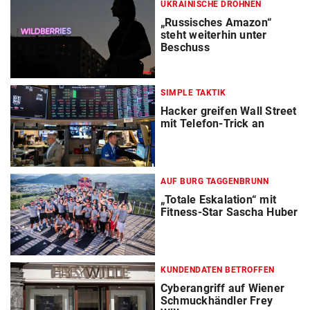
UKRAINISCHE DROHNEN
„Russisches Amazon“
steht weiterhin unter
Beschuss
SIMPLE TAKTIK
Hacker greifen Wall Street
mit Telefon-Trick an
AUF BURG TAGGENBRUNN
„Totale Eskalation“ mit
Fitness-Star Sascha Huber
KUNDENDATEN BETROFFEN
Cyberangriff auf Wiener
Schmuckhändler Frey