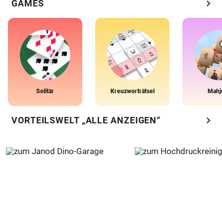
chevron_right
GAMES
Solitär
Kreuzworträtsel
Mahj
chevron_right
VORTEILSWELT „ALLE ANZEIGEN“