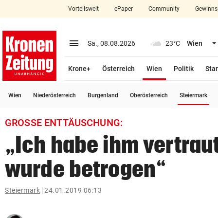
Vorteilswelt
ePaper
Community
Gewinns
close
Schließen
menu
Menü aufklappen
Sa., 08.08.2026
23°C
Wien
Abonnieren
(ausgewählt)
Krone+
Österreich
Wien
Politik
Star
account_circle
arrow_right
Anmelden
(a
Wien
Niederösterreich
Burgenland
Oberösterreich
Steiermark
pin_drop
arrow_right
Bundesland auswäh
Wien
GROSSE ENTTÄUSCHUNG:
bookmark
Merkliste
„Ich habe ihm vertrau
wurde betrogen“
Suchbegriff
search
eingeben
Steiermark
24.01.2019 06:13