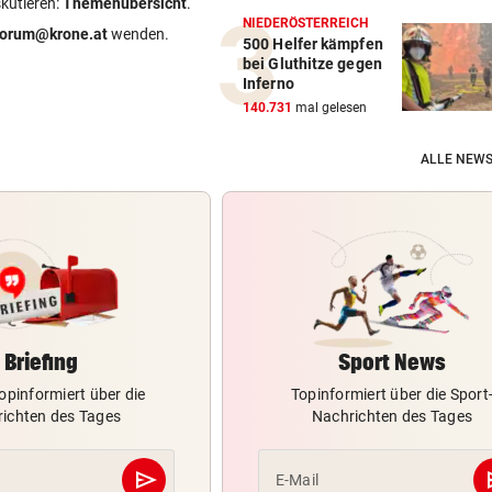
skutieren:
Themenübersicht
.
NIEDERÖSTERREICH
forum@krone.at
wenden.
500 Helfer kämpfen
bei Gluthitze gegen
Inferno
140.731
mal gelesen
ALLE NEWS
Briefing
Sport News
opinformiert über die
Topinformiert über die Sport
ichten des Tages
Nachrichten des Tages
send
s
E-Mail
Abschicken