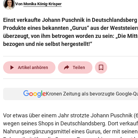
Von
Monika König-Krisper
© Krone Multimedia GmbH & Co KG 2026
Muthgasse 2, 1190 Wien
Einst verkaufte Johann Puschnik in Deutschlandsberg
Produkte eines bekannten „Gurus“ aus der Weststeier
überzeugt, von ihm betrogen worden zu sein: „Die Mitt
bezogen und nie selbst hergestellt!“
play_arrow
Artikel anhören
Teilen
Kronen Zeitung als bevorzugte Google-Q
Vor etwas über einem Jahr strotzte Johann Puschnik (6
wegen seines Shops in Deutschlandsberg. Dort verkauft
Nahrungsergänzungsmittel eines Gurus, der mit seinen