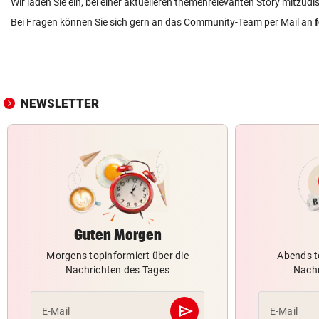
Wir laden Sie ein, bei einer aktuelleren themenrelevanten Story mitzudi
Bei Fragen können Sie sich gern an das Community-Team per Mail an
NEWSLETTER
Guten Morgen
Morgens topinformiert über die
Abends t
Nachrichten des Tages
Nachr
send
E-Mail
E-Mail
Abschicken