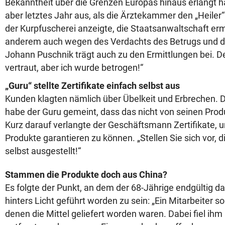
Bekanntheit über die Grenzen Europas hinaus erlangt h
aber letztes Jahr aus, als die Ärztekammer den „Heile
der Kurpfuscherei anzeigte, die Staatsanwaltschaft erm
anderem auch wegen des Verdachts des Betrugs und d
Johann Puschnik trägt auch zu den Ermittlungen bei. D
vertraut, aber ich wurde betrogen!“
„Guru“ stellte Zertifikate einfach selbst aus
Kunden klagten nämlich über Übelkeit und Erbrechen.
habe der Guru gemeint, dass das nicht von seinen Pr
Kurz darauf verlangte der Geschäftsmann Zertifikate, u
Produkte garantieren zu können. „Stellen Sie sich vor, d
selbst ausgestellt!“
Stammen die Produkte doch aus China?
Es folgte der Punkt, an dem der 68-Jährige endgültig d
hinters Licht geführt worden zu sein: „Ein Mitarbeiter sor
denen die Mittel geliefert worden waren. Dabei fiel ihm