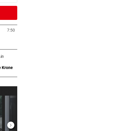
er Stunde
nkte“
7:50
neuem Tab öffnen
er Stunde
n neuem Tab öffnen
 in
e Krone
er Stunde
I
2 Stunden
 eine
2 Stunden