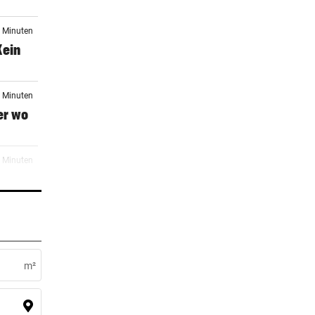
0 Minuten
Kein
0 Minuten
er wo
5 Minuten
rste
2 Minuten
en
m²
er Stunde
KH