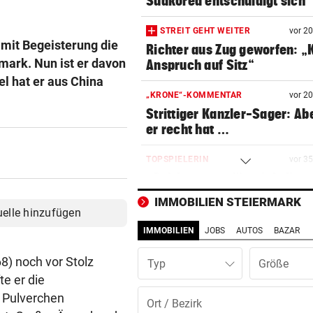
Südkorea entschuldigt sich
STREIT GEHT WEITER
vor 2
 mit Begeisterung die
Richter aus Zug geworfen: „
mark. Nun ist er davon
Anspruch auf Sitz“
el hat er aus China
„KRONE“-KOMMENTAR
vor 2
Strittiger Kanzler-Sager: Ab
er recht hat …
TOPSPIELERIN
vor 3
„Salzburg war für mich die e
Wahl“
IMMOBILIEN STEIERMARK
uelle hinzufügen
WM-TEAMCHEF STINKSAUER
vor 4
IMMOBILIEN
JOBS
AUTOS
BAZAR
„Ratte“: Hat Cannavaro ein
Verräter im Team?
8) noch vor Stolz
Typ
e er die
ARBEIT UND URLAUB
vor ein
 Pulverchen
Steirische Ärztin tauschte L