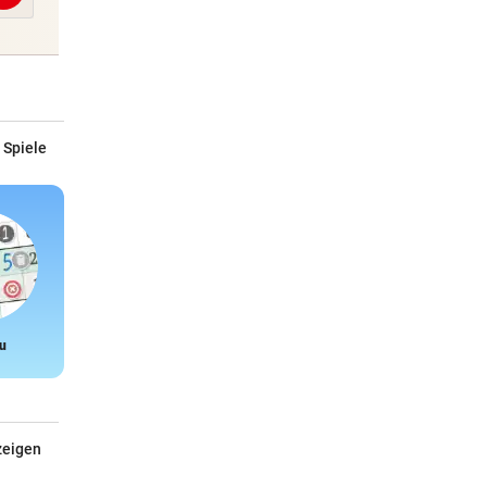
 Spiele
u
Snake
zeigen