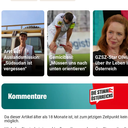
Arzt auf
Auslandsmission:
Gemicibasi:
GZSZ-Star Olivi
„Südsudan ist
„Müssen uns nach
über ihr Leben i
vergessen“
unten orientieren“
Österreich
Da dieser Artikel älter als 18 Monate ist, ist zum jetzigen Zeitpunkt k
möglich.