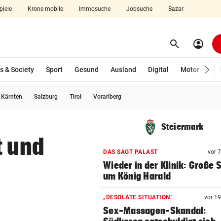
piele
Krone mobile
Immosuche
Jobsuche
Bazar
search
account_circle
Menü aufklappen
Suchen
s & Society
Sport
Gesund
Ausland
Digital
Motor
Wir
usgewählt)
Kärnten
Salzburg
Tirol
Vorarlberg
len
Steiermark
t und
DAS SAGT PALAST
vor 
Wieder in der Klinik: Große 
um König Harald
„DESOLATE SITUATION“
vor 1
Sex-Massagen-Skandal: