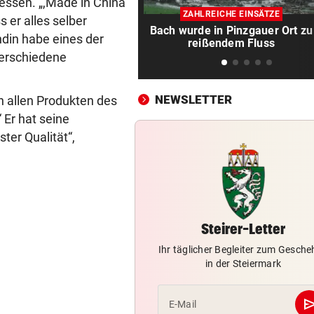
Falscher Spendensammler z
essen. „,Made in China’
ZAHLREICHE EINSÄTZE
Paar über den Tisch
 er alles selber
Bach wurde in Pinzgauer Ort zu
ndin habe eines der
reißendem Fluss
ANRAINER SCHILDERT
vor 
verschiedene
Heftiges Beben riss Tiroler 
Morgen aus Schlaf
NEWSLETTER
n allen Produkten des
WASSER WIRD KNAPP
vor 
 Er hat seine
Im Südburgenland heißt es:
ter Qualität“,
Dusche statt Badewanne!
BEI VUČIĆ IN SERBIEN
vor 
Selenskyj-Besuch als „Schla
Gesicht“ Moskaus
Steirer-Letter
DRAMATISCHE VERLETZUNG
vor 
Ihr täglicher Begleiter zum Gesch
Bochum-Profi drohte nach Du
in der Steiermark
Bein zu verlieren
se
E-Mail
SKURRILES SPIEL
vor 