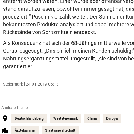
entfernt worden waren. Einer wurde aber offenbar verg
stand darauf zu lesen, obwohl er immer gesagt hat, dass
produziert!“ Puschnik erzählt weiter: Der Sohn einer Ku
bekanntesten Produkte analysiert und dabei mehrere 
Rückstände von Spritzmitteln entdeckt.
Als Konsequenz hat sich der 68-Jährige mittlerweile vo
Gurus losgesagt. „Das bin ich meinen Kunden schuldig!“
Nahrungsergänzungsmittel umgestellt, „sie sind von bes
garantiert er.
Steiermark
24.01.2019 06:13
Ähnliche Themen
Deutschlandsberg
Weststeiermark
China
Europa
Ärztekammer
Staatsanwaltschaft