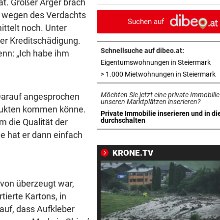
at. Großer Ärger brach
gegen „Traumschiff“
r“ wegen des Verdachts
Suchen auf
ittelt noch. Unter
PEDALE VERWECHSELT
vor ein
er Kreditschädigung.
Tiroler Seniorin (76) „verse
Auto in Baugrube
Schnellsuche auf dibeo.at:
enn: „Ich habe ihm
in 
Eigentumswohnungen in Steiermark
TRAINER ZARIC DEUTLICH
vor ein
i
> 1.000 Mietwohnungen in Steiermark
Trotz 3:1 gegen WSG bleibt
Möchten Sie jetzt eine private Immobilie
 Darauf angesprochen
Altachern ein Problem
unseren Marktplätzen inserieren?
odukten kommen könne.
Private Immobilie inserieren und in di
FÄHIGKEITEN BEDENKLICH
vor ein
in neuem Tab öffnen
durchschalten
m die Qualität der
Sorge um Sicherheit: OpenA
ie hat er dann einfach
muss neue KI einhegen
KRONE.TV
WARTEN AUF DEN SIEG?
vor 
GAK-Heimstart: „Qualität ist
avon überzeugt war,
ganz andere!“
tierte Kartons, in
 auf, dass Aufkleber
500 STATT FÜNF EURO
vor 