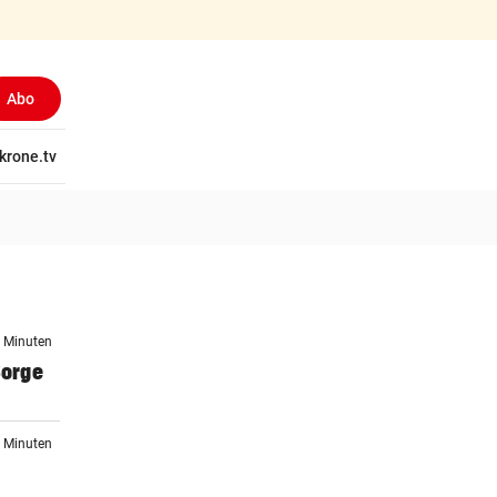
Abo
tschaft
krone.tv
Wissen
Gericht
Kolumnen
Freizeit
Reise
Ti
7 Minuten
Sorge
9 Minuten