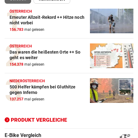
ÖSTERREICH
Erneuter Allzeit-Rekord ++ Hitze noch
Action-Cam Vergleich
nicht vorbei
156.783
mal gelesen
ZUM VERGLEICH
Crosstrainer Vergleich
ÖSTERREICH
Das waren die heißesten Orte ++ So
ZUM VERGLEICH
geht es weiter
154.378
mal gelesen
E-Bike Vergleich
ZUM VERGLEICH
NIEDERÖSTERREICH
500 Helfer kämpfen bei Gluthitze
Elektro-Scooter Vergleich
gegen Inferno
ZUM VERGLEICH
137.257
mal gelesen
Ergometer Vergleich
ZUM VERGLEICH
PRODUKT VERGLEICHE
Fahrrad Test