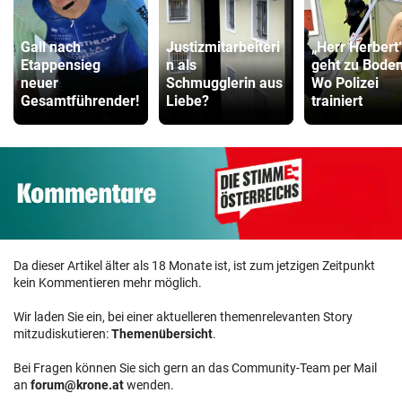
Gall nach
Justizmitarbeiteri
„Herr Herbert
Etappensieg
n als
geht zu Boden
neuer
Schmugglerin aus
Wo Polizei
Gesamtführender!
Liebe?
trainiert
Da dieser Artikel älter als 18 Monate ist, ist zum jetzigen Zeitpunkt
kein Kommentieren mehr möglich.
Wir laden Sie ein, bei einer aktuelleren themenrelevanten Story
mitzudiskutieren:
Themenübersicht
.
Bei Fragen können Sie sich gern an das Community-Team per Mail
an
forum@krone.at
wenden.