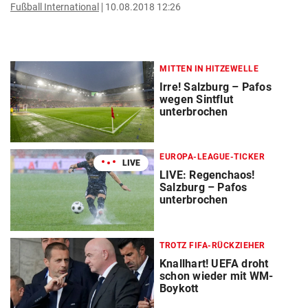
Fußball International
10.08.2018 12:26
MITTEN IN HITZEWELLE
Irre! Salzburg – Pafos
wegen Sintflut
unterbrochen
EUROPA-LEAGUE-TICKER
LIVE
LIVE: Regenchaos!
Salzburg – Pafos
unterbrochen
TROTZ FIFA-RÜCKZIEHER
Knallhart! UEFA droht
schon wieder mit WM-
Boykott