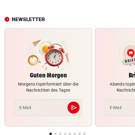
NEWSLETTER
Guten Morgen
Br
Morgens topinformiert über die
Abends topin
Nachrichten des Tages
Nachrich
send
E-Mail
E-Mail
Abschicken