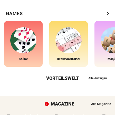
chevron_right
GAMES
Solitär
Kreuzworträtsel
Mahj
VORTEILSWELT
Alle Anzeigen
MAGAZINE
Alle Magazine