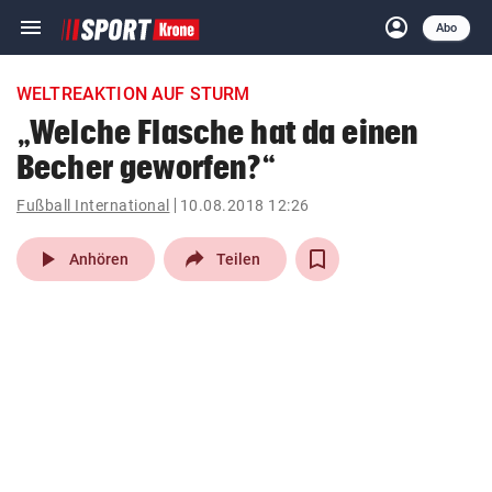
menu
account_circle
Navigation
Anmelden
Abo
close
Schließen
ein-/ausklappen
WELTREAKTION AUF STURM
Abonnieren
„Welche Flasche hat da einen
Becher geworfen?“
account_circle
arrow_right
Anmelden
Fußball International
10.08.2018 12:26
pin_drop
arrow_right
Bundesland auswäh
Wien
play_arrow
Anhören
Teilen
bookmark
Merkliste
Suchbegriff
search
eingeben