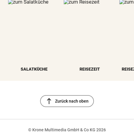
SALATKÜCHE
REISEZEIT
REISE
north
Zurück nach oben
© Krone Multimedia GmbH & Co KG 2026