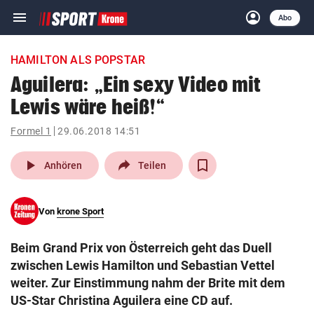
menu
account_circle
Navigation
Anmelden
Abo
close
Schließen
ein-/ausklappen
HAMILTON ALS POPSTAR
Abonnieren
Aguilera: „Ein sexy Video mit
Lewis wäre heiß!“
account_circle
arrow_right
Anmelden
Formel 1
29.06.2018 14:51
pin_drop
arrow_right
Bundesland auswäh
Wien
play_arrow
Anhören
Teilen
bookmark
Merkliste
Von
krone Sport
Suchbegriff
search
Beim Grand Prix von Österreich geht das Duell
eingeben
zwischen Lewis Hamilton und Sebastian Vettel
weiter. Zur Einstimmung nahm der Brite mit dem
US-Star Christina Aguilera eine CD auf.