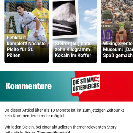
Fehlstart
komplett! Nächste
Steirer (68) hatte
Wikinger ente
Pleite für St.
zehn Kilogramm
Museum: „Das
Pölten
Kokain im Koffer
Spaß gemacht
Da dieser Artikel älter als 18 Monate ist, ist zum jetzigen Zeitpunkt
kein Kommentieren mehr möglich.
Wir laden Sie ein, bei einer aktuelleren themenrelevanten Story
mitzudiskutieren:
Themenübersicht
.