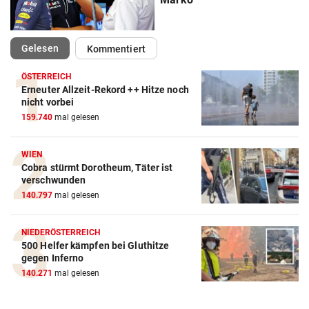
(ausgewählt)
Gelesen
Kommentiert
ÖSTERREICH
Erneuter Allzeit-Rekord ++ Hitze noch
nicht vorbei
159.740
mal gelesen
Action-Cam Vergleich
ZUM VERGLEICH
WIEN
Cobra stürmt Dorotheum, Täter ist
Crosstrainer Vergleich
verschwunden
140.797
mal gelesen
ZUM VERGLEICH
E-Bike Vergleich
NIEDERÖSTERREICH
ZUM VERGLEICH
500 Helfer kämpfen bei Gluthitze
gegen Inferno
Elektro-Scooter Vergleich
140.271
mal gelesen
ZUM VERGLEICH