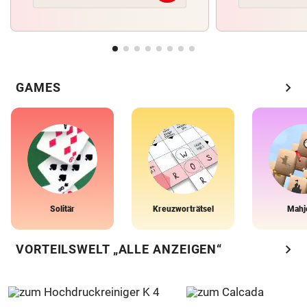
chevron_right
GAMES
Solitär
Kreuzworträtsel
Mahj
chevron_right
VORTEILSWELT „ALLE ANZEIGEN“