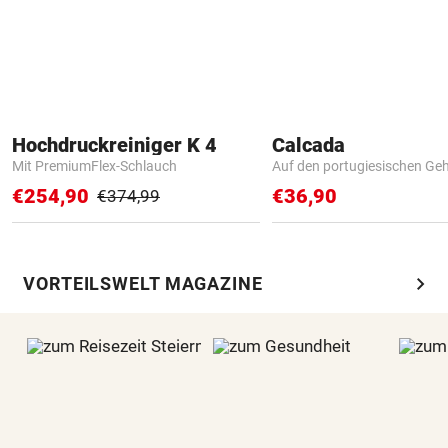
Hochdruckreiniger K 4
Calcada
Mit PremiumFlex-Schlauch
Auf den portugiesischen G
€254,90
€36,90
€374,99
chevron_right
VORTEILSWELT MAGAZINE