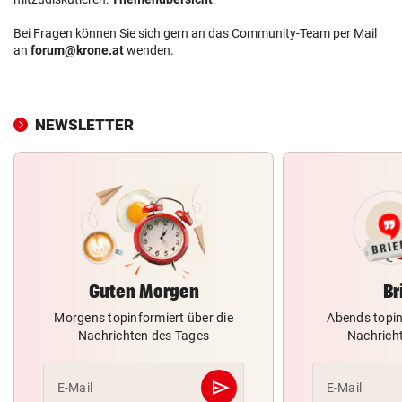
Bei Fragen können Sie sich gern an das Community-Team per Mail
an
forum@krone.at
wenden.
NEWSLETTER
Guten Morgen
Br
Morgens topinformiert über die
Abends topin
Nachrichten des Tages
Nachrich
send
E-Mail
E-Mail
Abschicken