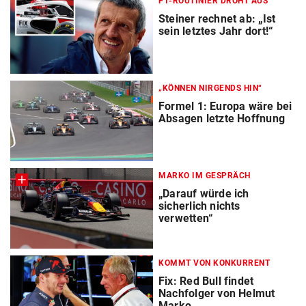
F1-ROUTINIER DROHT AUS
Steiner rechnet ab: „Ist
sein letztes Jahr dort!“
„KÖNNEN NIRGENDS HIN“
Formel 1: Europa wäre bei
Absagen letzte Hoffnung
MARKO IM GESPRÄCH
„Darauf würde ich
sicherlich nichts
verwetten“
KOMMT VON KONKURRENT
Fix: Red Bull findet
Nachfolger von Helmut
Marko