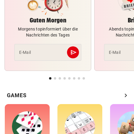
Guten Morgen
Br
Morgens topinformiert über die
Abends topin
Nachrichten des Tages
Nachrich
send
E-Mail
E-Mail
Abschicken
chevron_right
GAMES