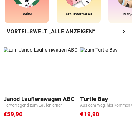
Solitär
Kreuzworträtsel
Mahj
chevron_right
VORTEILSWELT „ALLE ANZEIGEN“
Janod Lauflernwagen ABC
Turtle Bay
Hervorragend zum Laufenlernen
Aus dem Weg, hier kommen w
€59,90
€19,90