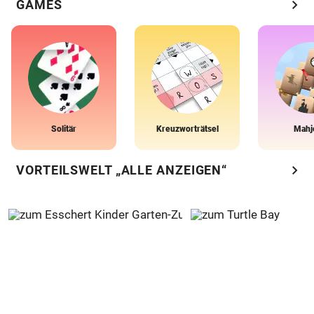
chevron_right
GAMES
Solitär
Kreuzworträtsel
Mahj
chevron_right
VORTEILSWELT „ALLE ANZEIGEN“