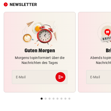
NEWSLETTER
Guten Morgen
Br
Morgens topinformiert über die
Abends topin
Nachrichten des Tages
Nachrich
send
E-Mail
E-Mail
Abschicken