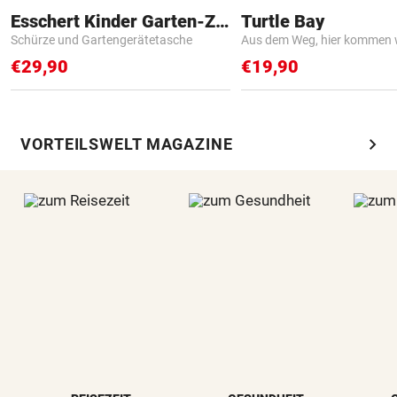
Esschert Kinder Garten-Zubehör
Turtle Bay
Schürze und Gartengerätetasche
Aus dem Weg, hier kommen w
€29,90
€19,90
chevron_right
VORTEILSWELT MAGAZINE