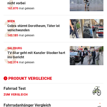
Action-Cam Vergleich
nicht vorbei
161.870
mal gelesen
ZUM VERGLEICH
Crosstrainer Vergleich
WIEN
Cobra stürmt Dorotheum, Täter ist
ZUM VERGLEICH
verschwunden
143.185
mal gelesen
E-Bike Vergleich
ZUM VERGLEICH
SALZBURG
TV-Star geht mit Kanzler Stocker hart
Elektro-Scooter Vergleich
ins Gericht
ZUM VERGLEICH
142.374
mal gelesen
Ergometer Vergleich
ZUM VERGLEICH
PRODUKT VERGLEICHE
Fahrrad Test
ZUM VERGLEICH
Fahrradanhänger Vergleich