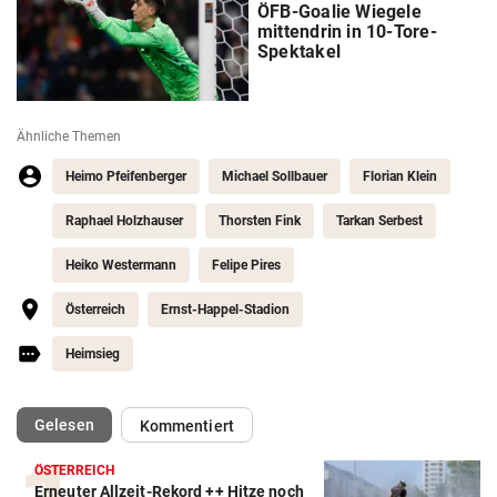
ÖFB-Goalie Wiegele
mittendrin in 10-Tore-
Spektakel
Ähnliche Themen
Heimo Pfeifenberger
Michael Sollbauer
Florian Klein
Raphael Holzhauser
Thorsten Fink
Tarkan Serbest
Heiko Westermann
Felipe Pires
Österreich
Ernst-Happel-Stadion
Heimsieg
(ausgewählt)
Gelesen
Kommentiert
ÖSTERREICH
Erneuter Allzeit-Rekord ++ Hitze noch