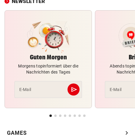
NEWSLETTER
Guten Morgen
Br
Morgens topinformiert über die
Abends topin
Nachrichten des Tages
Nachrich
send
E-Mail
E-Mail
Abschicken
chevron_right
GAMES