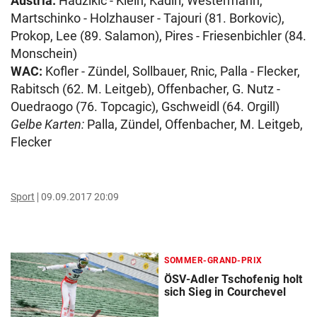
Austria:
Hadzikic - Klein, Kadiri, Westermann,
Martschinko - Holzhauser - Tajouri (81. Borkovic),
Prokop, Lee (89. Salamon), Pires - Friesenbichler (84.
Monschein)
WAC:
Kofler - Zündel, Sollbauer, Rnic, Palla - Flecker,
Rabitsch (62. M. Leitgeb), Offenbacher, G. Nutz -
Ouedraogo (76. Topcagic), Gschweidl (64. Orgill)
Gelbe Karten:
Palla, Zündel, Offenbacher, M. Leitgeb,
Flecker
Sport
09.09.2017 20:09
SOMMER-GRAND-PRIX
ÖSV-Adler Tschofenig holt
sich Sieg in Courchevel