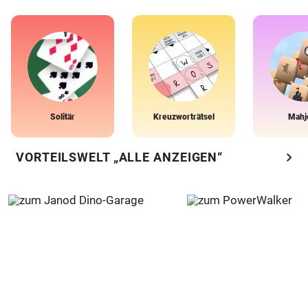
Solitär
Kreuzworträtsel
Mahj
chevron_right
VORTEILSWELT „ALLE ANZEIGEN“