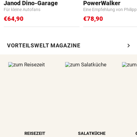
Janod Dino-Garage
PowerWalker
Für kleine Autofans
Eine Empfehlung von Philip
€64,90
€78,90
chevron_right
VORTEILSWELT MAGAZINE
REISEZEIT
SALATKÜCHE