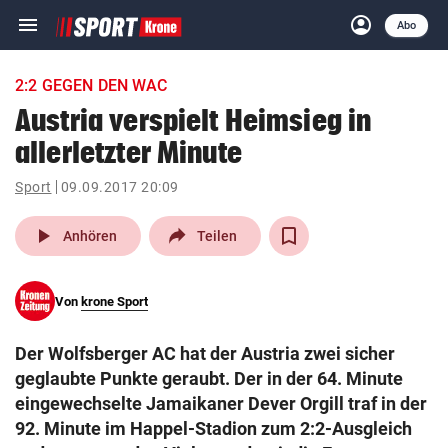
menu
account_circle
Navigation
Anmelden
Abo
close
Schließen
ein-/ausklappen
2:2 GEGEN DEN WAC
Abonnieren
Austria verspielt Heimsieg in
allerletzter Minute
account_circle
arrow_right
Anmelden
Sport
09.09.2017 20:09
pin_drop
arrow_right
Bundesland auswäh
Wien
play_arrow
Anhören
Teilen
bookmark
Merkliste
Von
krone Sport
Suchbegriff
search
Der Wolfsberger AC hat der Austria zwei sicher
eingeben
geglaubte Punkte geraubt. Der in der 64. Minute
eingewechselte Jamaikaner Dever Orgill traf in der
92. Minute im Happel-Stadion zum 2:2-Ausgleich