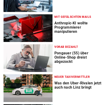
MIT GEFÄLSCHTEN MAILS
Anthropic-KI wollte
Programmierer
manipulieren
VORAB BEZAHLT
Pongauer (55) über
Online-Shop dreist
abgezockt
NEUER TAXIVERMITTLER
Was den Uber-Rivalen jetzt
auch nach Linz bringt