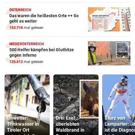
ÖSTERREICH
Das waren die heißesten Orte ++ So
geht es weiter
153.718
mal gelesen
NIEDERÖSTERREICH
500 Helfer kämpfen bei Gluthitze
gegen Inferno
135.612
mal gelesen
Unwetter:
Drei Esel
Sturz von
Trinkwasser in
überlebten
Lamparter: Je
Tiroler Ort
Waldbrand in
ist die Diagno