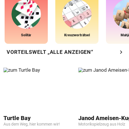
Solitär
Kreuzworträtsel
Mahj
chevron_right
VORTEILSWELT „ALLE ANZEIGEN“
Turtle Bay
Janod Ameisen-Ku
Aus dem Weg, hier kommen wir!
Motorikspielzeug aus Holz