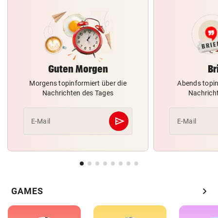
Guten Morgen
Br
Morgens topinformiert über die
Abends topin
Nachrichten des Tages
Nachrich
send
E-Mail
E-Mail
Abschicken
chevron_right
GAMES