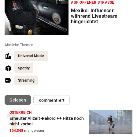
AUF OFFENER STRASSE
Mexiko: Influencer
während Livestream
hingerichtet
Ähnliche Themen
Universal Music
Spotify
Streaming
(ausgewählt)
Gelesen
Kommentiert
ÖSTERREICH
Erneuter Allzeit-Rekord ++ Hitze noch
nicht vorbei
154.348
mal gelesen