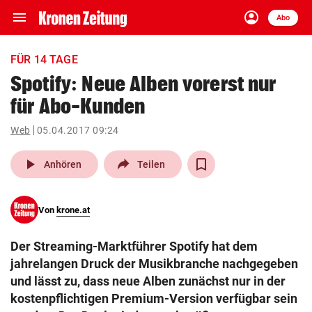
menu
account_circle
Navigation
Anmelden
Abo
close
Schließen
ein-/ausklappen
FÜR 14 TAGE
Abonnieren
Spotify: Neue Alben vorerst nur
für Abo-Kunden
account_circle
arrow_right
Anmelden
Web
05.04.2017 09:24
pin_drop
arrow_right
Bundesland auswäh
Wien
play_arrow
Anhören
Teilen
bookmark
Merkliste
Von
krone.at
Suchbegriff
search
Der Streaming-Marktführer Spotify hat dem
eingeben
jahrelangen Druck der Musikbranche nachgegeben
und lässt zu, dass neue Alben zunächst nur in der
kostenpflichtigen Premium-Version verfügbar sein