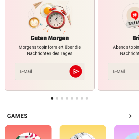
Guten Morgen
Br
Morgens topinformiert über die
Abends topin
Nachrichten des Tages
Nachrich
send
E-Mail
E-Mail
Abschicken
chevron_right
GAMES