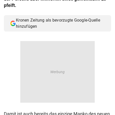
pfeift.
© Krone Multimedia GmbH & Co KG 2026
Muthgasse 2, 1190 Wien
Kronen Zeitung als bevorzugte Google-Quelle
hinzufügen
Damit ist auch bereits das einzige Manko des neuen