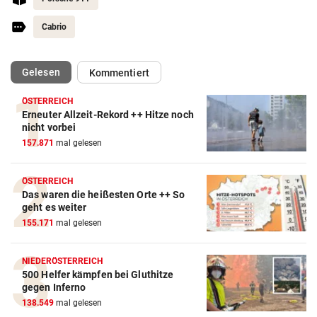
Cabrio
(ausgewählt)
Gelesen
Kommentiert
ÖSTERREICH
Erneuter Allzeit-Rekord ++ Hitze noch
Autobatterie Vergleich
nicht vorbei
157.871
mal gelesen
ZUM VERGLEICH
Winterreifen Vergleich
ÖSTERREICH
Das waren die heißesten Orte ++ So
ZUM VERGLEICH
geht es weiter
155.171
mal gelesen
Wagenheber Vergleich
ZUM VERGLEICH
NIEDERÖSTERREICH
500 Helfer kämpfen bei Gluthitze
Elektroroller Vergleich
gegen Inferno
ZUM VERGLEICH
138.549
mal gelesen