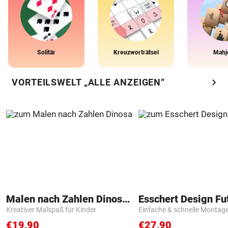
Solitär
Kreuzworträtsel
Mahj
chevron_right
VORTEILSWELT „ALLE ANZEIGEN“
Malen nach Zahlen Dinosaurier
Kreativer Malspaß für Kinder
Einfache & schnelle Montag
€19,90
€27,90