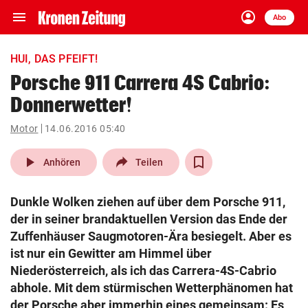
menu
account_circle
Navigation
Anmelden
Abo
close
Schließen
ein-/ausklappen
HUI, DAS PFEIFT!
Abonnieren
Porsche 911 Carrera 4S Cabrio:
Donnerwetter!
account_circle
arrow_right
Anmelden
Motor
14.06.2016 05:40
pin_drop
arrow_right
Bundesland auswäh
Wien
play_arrow
Anhören
Teilen
bookmark
Merkliste
Dunkle Wolken ziehen auf über dem Porsche 911,
der in seiner brandaktuellen Version das Ende der
Suchbegriff
Zuffenhäuser Saugmotoren-Ära besiegelt. Aber es
search
eingeben
ist nur ein Gewitter am Himmel über
Niederösterreich, als ich das Carrera-4S-Cabrio
abhole. Mit dem stürmischen Wetterphänomen hat
der Porsche aber immerhin eines gemeinsam: Es