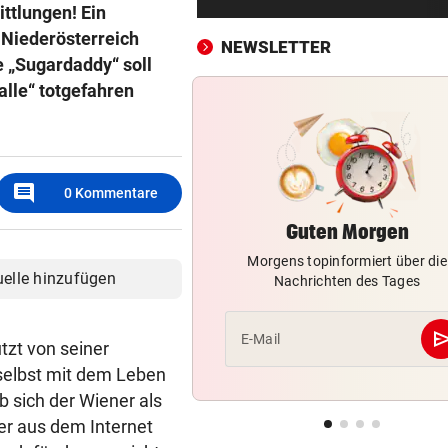
„Einfach kindisch“: Zoff bei 
ttlungen! Ein
de France Femmes
 Niederösterreich
NEWSLETTER
e „Sugardaddy“ soll
RANNTE AUF STRASSE
vor 
alle“ totgefahren
Mädchen in Tirol von Fahrze
erfasst und verletzt
DRAMA WEGEN DÜRRE
vor 
comment
0
Kommentare
„Wir haben rund 35 Kilogra
tote Fische entsorgt“
Guten Morgen
Morgens topinformiert über die
DIE „KRONE“ FRAGT NACH
vor 
uelle hinzufügen
Nachrichten des Tages
Banken auf dem Prüfstand: D
statt Filiale?
se
E-Mail
ützt von seiner
SOMMERGEWINNSPIEL 2026
 selbst mit dem Leben
3 x 1 Traumurlaub mit Lidl R
 sich der Wiener als
gewinnen!
 er aus dem Internet
FEUER IN NORDITALIEN
vor 