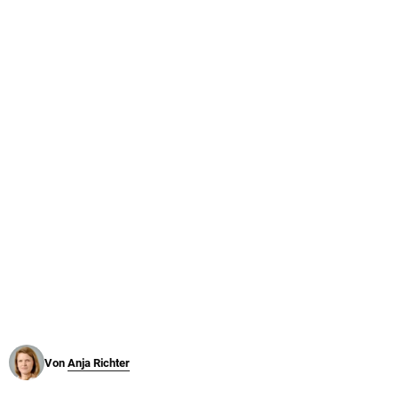
© Krone Multimedia GmbH & Co KG 2026
Muthgasse 2, 1190 Wien
Von
Anja Richter