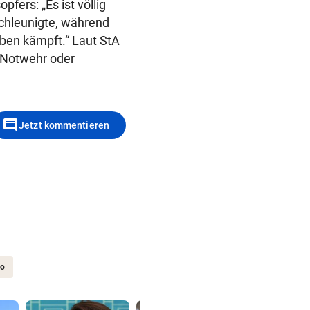
fers: „Es ist völlig
schleunigte, während
eben kämpft.“ Laut StA
b Notwehr oder
comment
Jetzt kommentieren
to