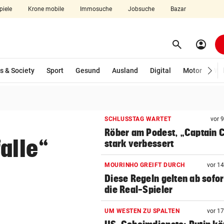
piele
Krone mobile
Immosuche
Jobsuche
Bazar
search
account_circle
Menü aufklappen
Suchen
s & Society
Sport
Gesund
Ausland
Digital
Motor
Wir
len
SCHLUSSTAG WARTET
vor 
Röber am Podest, „Captain C
alle“
stark verbessert
MOURINHO GREIFT DURCH
vor 1
Diese Regeln gelten ab sofor
die Real-Spieler
UM WESTEN ZU SPALTEN
vor 1