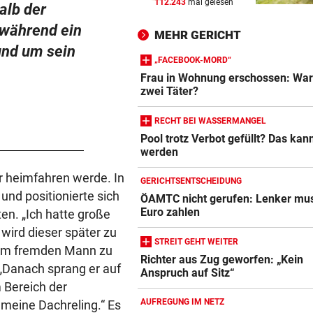
112.243
mal gelesen
alb der
„LUCKY PUNCH CLUB“
vor 
Die große Kunst, richtig witz
 während ein
MEHR GERICHT
sein
und um sein
„FACEBOOK-MORD“
DAS SAGT PARTEICHEF
vor 
Frau in Wohnung erschossen: War
Trotz Babler-Streit: „SPÖ wir
zwei Täter?
OÖ zulegen“
RECHT BEI WASSERMANGEL
GEFAHR DURCH HITZE
vor 
Pool trotz Verbot gefüllt? Das kan
werden
„Diese Menschen dürfen wir 
vergessen“
r heimfahren werde. In
GERICHTSENTSCHEIDUNG
nd positionierte sich
ÖAMTC nicht gerufen: Lenker mu
Euro zahlen
n. „Ich hatte große
wird dieser später zu
STREIT GEHT WEITER
dem fremden Mann zu
Richter aus Zug geworfen: „Kein
„Danach sprang er auf
Anspruch auf Sitz“
 Bereich der
AUFREGUNG IM NETZ
meine Dachreling.“ Es