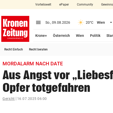
Vorteilswelt
ePaper
Community
Gewinns
close
Schließen
menu
Menü aufklappen
So., 09.08.2026
20°C
Wien
Abonnieren
Krone+
Österreich
Wien
Politik
Star
account_circle
arrow_right
Anmelden
Recht Einfach
Recht beraten
pin_drop
arrow_right
Bundesland auswäh
Wien
MORDALARM NACH DATE
bookmark
Merkliste
Aus Angst vor „Liebesf
Opfer totgefahren
Suchbegriff
search
eingeben
Gericht
16.07.2025 06:00