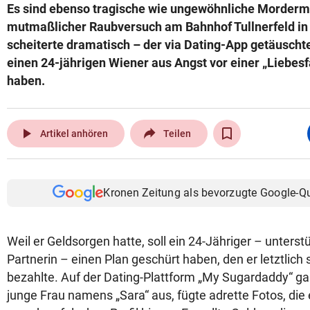
Es sind ebenso tragische wie ungewöhnliche Mordermi
mutmaßlicher Raubversuch am Bahnhof Tullnerfeld in
scheiterte dramatisch – der via Dating-App getäuscht
einen 24-jährigen Wiener aus Angst vor einer „Liebesf
haben.
play_arrow
Artikel anhören
Teilen
Kronen Zeitung als bevorzugte Google-Q
Weil er Geldsorgen hatte, soll ein 24-Jähriger – unterst
Partnerin – einen Plan geschürt haben, den er letztlich
bezahlte. Auf der Dating-Plattform „My Sugardaddy“ gab
junge Frau namens „Sara“ aus, fügte adrette Fotos, die