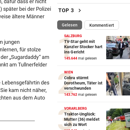
, dafür dass er nicht
Waldbrände eskalieren! Aut
 später bei der Polizei
chevron_right
TOP 3
A4 teils gesperrt
weise ältere Männer
(ausgewählt)
Gelesen
Kommentiert
KEINE SPUR ...
vor 
Fake-Hochzeit! Ronaldo hat 
SALZBURG
getäuscht
em jungen
TV-Star geht mit
Kanzler Stocker hart
nlernen, für stolze
ins Gericht
KINDHEITSERINNERUNGEN
vor 
h der „Sugardaddy“ am
145.644
mal gelesen
Juhu! Die Diddl-Maus ist end
nkt am Tullnerfelder
wieder zurück
WIEN
Cobra stürmt
VATER VERSTORBEN
vor 
e Lebensgefährtin des
Dorotheum, Täter ist
Lionel Messi reist mit Privatj
verschwunden
 Sie kam nicht näher,
Trauerfeier
143.762
mal gelesen
ichten aus dem Auto
WIRBEL UM PRÄSIDENTEN
vor 
VORARLBERG
Statement! FIFA wittert Ka
Traktor-Unglück:
Mutter (36) meldet
gegen Infantino
sich zu Wort