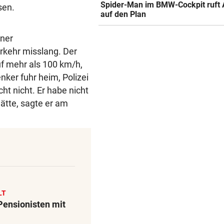
Spider-Man im BMW-Cockpit ruft 
sen.
auf den Plan
iner
rkehr misslang. Der
uf mehr als 100 km/h,
ker fuhr heim, Polizei
ht nicht. Er habe nicht
hätte, sagte er am
LT
Pensionisten mit