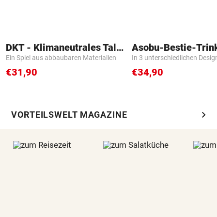
DKT - Klimaneutrales Talent
Asobu-Bestie-Trin
Ein Spiel aus abbaubaren Materialien
In 3 unterschiedlichen Desig
€31,90
€34,90
chevron_right
VORTEILSWELT MAGAZINE