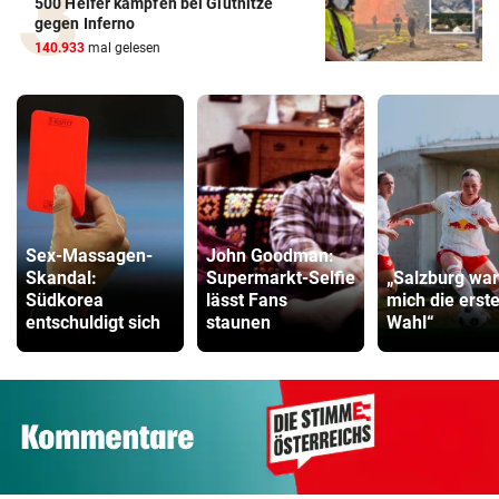
500 Helfer kämpfen bei Gluthitze
gegen Inferno
140.933
mal gelesen
Sex-Massagen-
John Goodman:
Skandal:
Supermarkt-Selfie
„Salzburg war
Südkorea
lässt Fans
mich die erst
entschuldigt sich
staunen
Wahl“