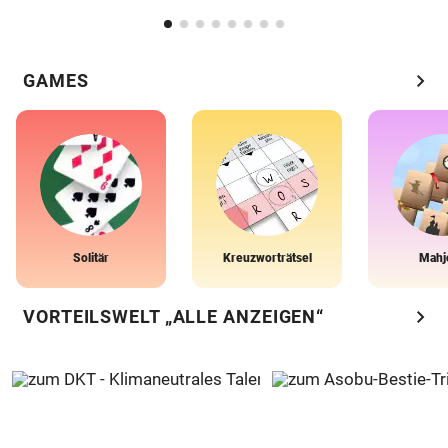
chevron_right
GAMES
Solitär
Kreuzworträtsel
Mahj
chevron_right
VORTEILSWELT „ALLE ANZEIGEN“