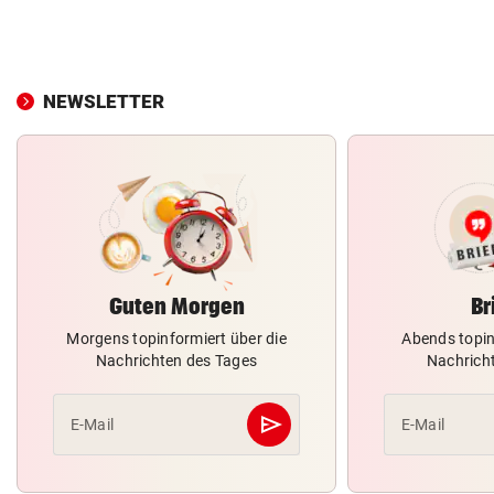
NEWSLETTER
Guten Morgen
Br
Morgens topinformiert über die
Abends topin
Nachrichten des Tages
Nachrich
send
E-Mail
E-Mail
Abschicken