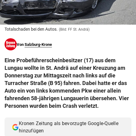
© Krone Multimedia GmbH & Co KG 2026
Muthgasse 2, 1190 Wien
Totalschaden bei den Autos.
(Bild: FF St. Andrä)
Von
Salzburg-Krone
Eine Probeführerscheinbesitzer (17) aus dem
Lungau wollte in St. Andrä auf einer Kreuzung am
Donnerstag zur Mittagszeit nach links auf die
Turracher Straße (B 95) fahren. Dabei hatte er das
Auto ein von links kommenden Pkw einer allein
fahrenden 58-jährigen Lungauerin übersehen. Vier
Personen wurden beim Crash verletzt.
Kronen Zeitung als bevorzugte Google-Quelle
hinzufügen