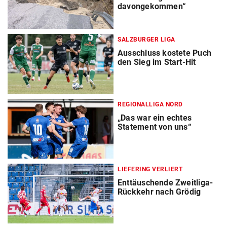
davongekommen“
SALZBURGER LIGA
Ausschluss kostete Puch
den Sieg im Start-Hit
REGIONALLIGA NORD
„Das war ein echtes
Statement von uns“
LIEFERING VERLIERT
Enttäuschende Zweitliga-
Rückkehr nach Grödig