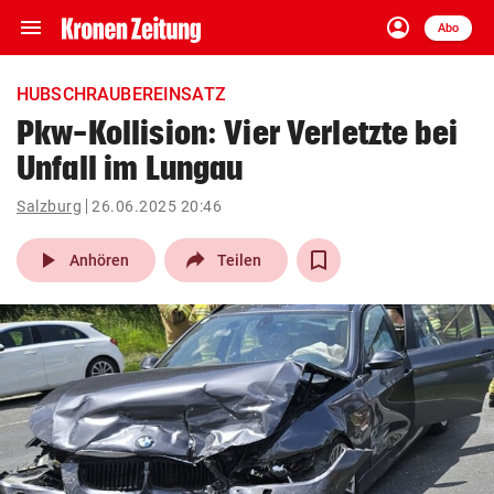
menu
account_circle
Navigation
Anmelden
Abo
close
Schließen
ein-/ausklappen
HUBSCHRAUBEREINSATZ
Abonnieren
Pkw-Kollision: Vier Verletzte bei
Unfall im Lungau
account_circle
arrow_right
Anmelden
Salzburg
26.06.2025 20:46
pin_drop
arrow_right
Bundesland auswäh
Wien
play_arrow
Anhören
Teilen
bookmark
Merkliste
Suchbegriff
search
eingeben