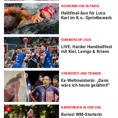
SCHWIMM-EM IN PARIS
Halbfinal-Aus für Luca
Karl im K.o.-Sprintbewerb
SOMMERCUP 2026
LIVE: Harder Handballfest
mit Kiel, Lemgo & Kriens
VORWÜRFE UND TRÄNEN
Ex-Weltmeisterin: „Dann
wäre ich heute gelähmt!“
KÄRNTNERIN IN DEN USA
Kurios! WM-Starterin