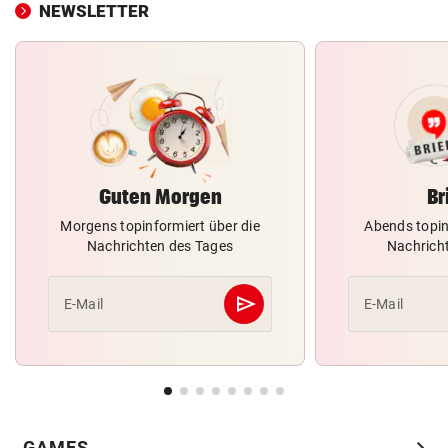
NEWSLETTER
Guten Morgen
Br
Morgens topinformiert über die
Abends topin
Nachrichten des Tages
Nachrich
send
E-Mail
E-Mail
Abschicken
GAMES