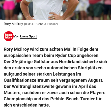
© Krone Multimedia GmbH & Co KG 2026
Muthgasse 2, 1190 Wien
Rory McIlroy
(Bild: AP/Gene J. Puskar)
Von
krone Sport
Rory McIlroy wird zum achten Mal in Folge dem
europäischen Team beim Ryder Cup angehören.
Der 36-jährige Golfstar aus Nordirland sicherte sich
den ersten von sechs automatischen Startplätzen
aufgrund seiner starken Leistungen im
Qualifikationszeitraum seit vergangenem August.
Der Weltranglistenzweite gewann im April das
Masters, nachdem er zuvor auch schon die Players
Championship und das Pebble-Beach-Turnier für
sich entschieden hatte.