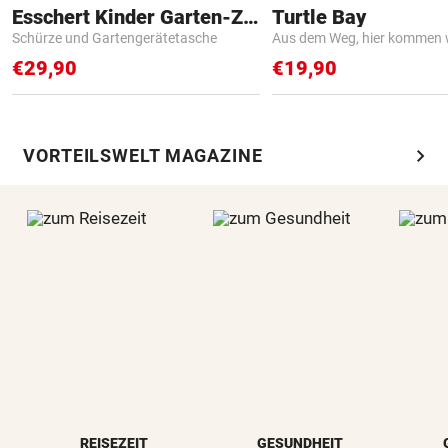
Esschert Kinder Garten-Zubehör
Turtle Bay
Schürze und Gartengerätetasche
Aus dem Weg, hier kommen w
€29,90
€19,90
chevron_right
VORTEILSWELT MAGAZINE
REISEZEIT
GESUNDHEIT