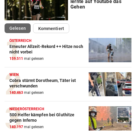
lernte auf Youtube das
Gehen
(ausgewählt)
Gelesen
Kommentiert
ÖSTERREICH
Erneuter Allzeit-Rekord ++ Hitze noch
nicht vorbei
159.511
mal gelesen
WIEN
Cobra stürmt Dorotheum, Täter ist
verschwunden
140.463
mal gelesen
NIEDERÖSTERREICH
500 Helfer kämpfen bei Gluthitze
gegen Inferno
140.197
mal gelesen