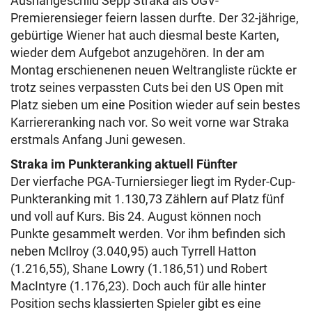
Aushängeschild Sepp Straka als ÖGV-
Premierensieger feiern lassen durfte. Der 32-jährige,
gebürtige Wiener hat auch diesmal beste Karten,
wieder dem Aufgebot anzugehören. In der am
Montag erschienenen neuen Weltrangliste rückte er
trotz seines verpassten Cuts bei den US Open mit
Platz sieben um eine Position wieder auf sein bestes
Karriereranking nach vor. So weit vorne war Straka
erstmals Anfang Juni gewesen.
Straka im Punkteranking aktuell Fünfter
Der vierfache PGA-Turniersieger liegt im Ryder-Cup-
Punkteranking mit 1.130,73 Zählern auf Platz fünf
und voll auf Kurs. Bis 24. August können noch
Punkte gesammelt werden. Vor ihm befinden sich
neben McIlroy (3.040,95) auch Tyrrell Hatton
(1.216,55), Shane Lowry (1.186,51) und Robert
MacIntyre (1.176,23). Doch auch für alle hinter
Position sechs klassierten Spieler gibt es eine