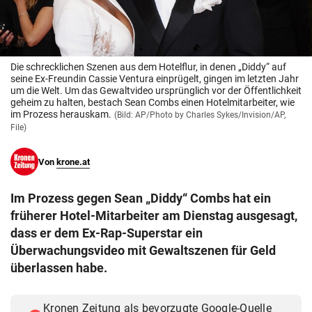
© Krone Multimedia GmbH & Co KG 2026
Muthgasse 2, 1190 Wien
Die schrecklichen Szenen aus dem Hotelflur, in denen „Diddy“ auf
seine Ex-Freundin Cassie Ventura einprügelt, gingen im letzten Jahr
um die Welt. Um das Gewaltvideo ursprünglich vor der Öffentlichkeit
geheim zu halten, bestach Sean Combs einen Hotelmitarbeiter, wie
im Prozess herauskam.
(Bild: AP/Photo by Charles Sykes/Invision/AP,
File)
Von
krone.at
Im Prozess gegen Sean „Diddy“ Combs hat ein
früherer Hotel-Mitarbeiter am Dienstag ausgesagt,
dass er dem Ex-Rap-Superstar ein
Überwachungsvideo mit Gewaltszenen für Geld
überlassen habe.
Kronen Zeitung als bevorzugte Google-Quelle