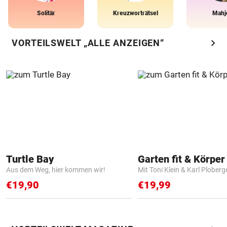
Solitär
Kreuzworträtsel
Mahj
chevron_right
VORTEILSWELT „ALLE ANZEIGEN“
Turtle Bay
Garten fit & Körper 
Aus dem Weg, hier kommen wir!
Mit Toni Klein & Karl Ploberg
€19,90
€19,99