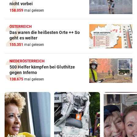
nicht vorbei
158.059
mal gelesen
ÖSTERREICH
Das waren die heißesten Orte ++ So
geht es weiter
155.351
mal gelesen
NIEDERÖSTERREICH
500 Helfer kämpfen bei Gluthitze
gegen Inferno
138.675
mal gelesen
Arabella
D: Dutzende