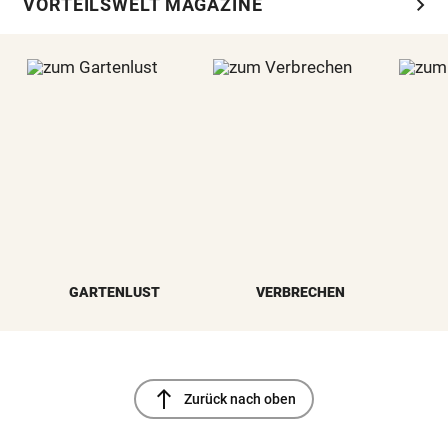
chevron_right
VORTEILSWELT MAGAZINE
GARTENLUST
VERBRECHEN
north
Zurück nach oben