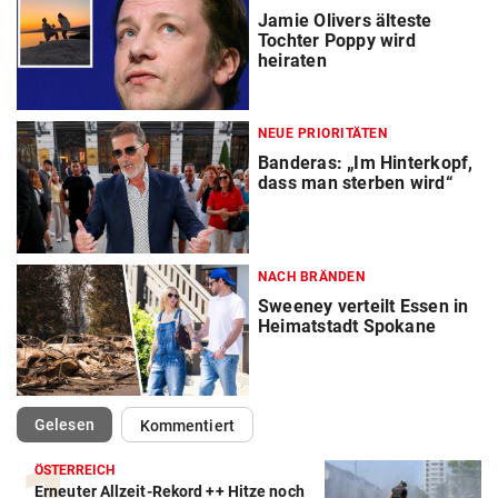
Jamie Olivers älteste
Tochter Poppy wird
heiraten
NEUE PRIORITÄTEN
Banderas: „Im Hinterkopf,
dass man sterben wird“
NACH BRÄNDEN
Sweeney verteilt Essen in
Heimatstadt Spokane
(ausgewählt)
Gelesen
Kommentiert
ÖSTERREICH
Erneuter Allzeit-Rekord ++ Hitze noch