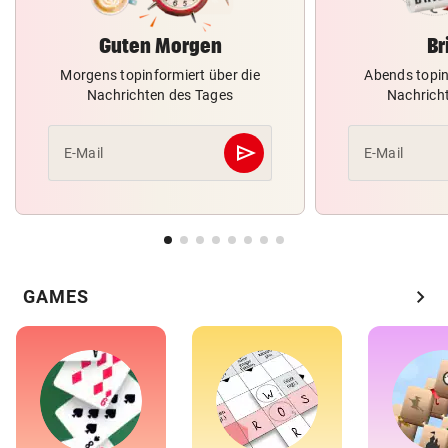
Guten Morgen
Br
Morgens topinformiert über die
Abends topin
Nachrichten des Tages
Nachrich
send
E-Mail
E-Mail
Abschicken
chevron_right
GAMES