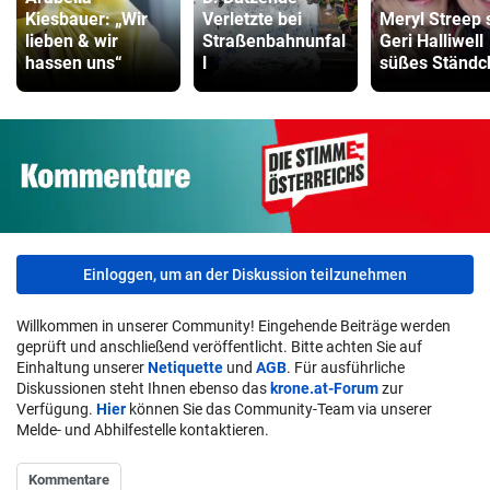
Kiesbauer: „Wir
Verletzte bei
Meryl Streep 
lieben & wir
Straßenbahnunfal
Geri Halliwell
hassen uns“
l
süßes Ständc
Einloggen, um an der Diskussion teilzunehmen
Willkommen in unserer Community! Eingehende Beiträge werden
geprüft und anschließend veröffentlicht. Bitte achten Sie auf
Einhaltung unserer
Netiquette
und
AGB
. Für ausführliche
Diskussionen steht Ihnen ebenso das
krone.at-Forum
zur
Verfügung.
Hier
können Sie das Community-Team via unserer
Melde- und Abhilfestelle kontaktieren.