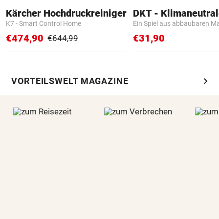
Kärcher Hochdruckreiniger
K7 - Smart Control Home
Ein Spiel aus abbaubaren Ma
€474,90
€31,90
€644,99
chevron_right
VORTEILSWELT MAGAZINE