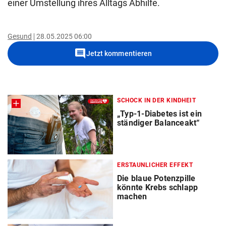
einer Umstellung ihres Alltags Abhilfe.
Gesund
28.05.2025 06:00
comment
Jetzt kommentieren
SCHOCK IN DER KINDHEIT
„Typ-1-Diabetes ist ein
ständiger Balanceakt“
ERSTAUNLICHER EFFEKT
Die blaue Potenzpille
könnte Krebs schlapp
machen