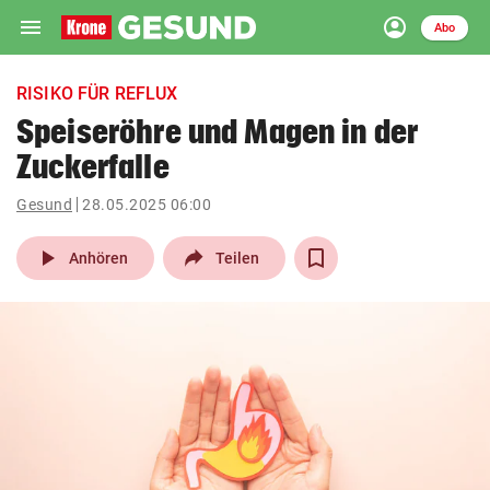
menu
account_circle
Navigation
Anmelden
Abo
close
Schließen
ein-/ausklappen
RISIKO FÜR REFLUX
Abonnieren
Speiseröhre und Magen in der
Zuckerfalle
account_circle
arrow_right
Anmelden
Gesund
28.05.2025 06:00
pin_drop
arrow_right
Bundesland auswäh
Wien
play_arrow
Anhören
Teilen
bookmark
Merkliste
Suchbegriff
search
eingeben