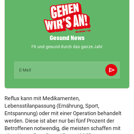
Gesund News
Fit und gesund durch das ganze Jahr
send
E-Mail
Abschicken
Reflux kann mit Medikamenten,
Lebensstilanpassung (Ernährung, Sport,
Entspannung) oder mit einer Operation behandelt
werden. Diese ist aber nur bei fünf Prozent der
Betroffenen notwendig, die meisten schaffen mit