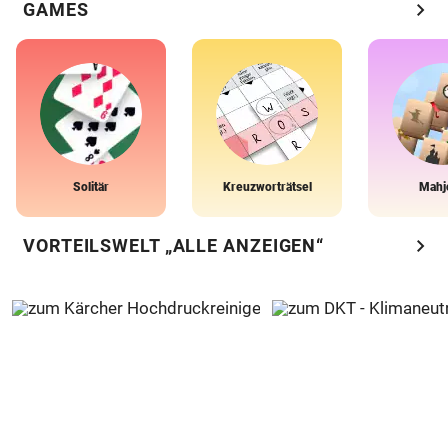
chevron_right
GAMES
Solitär
Kreuzworträtsel
Mahj
chevron_right
VORTEILSWELT „ALLE ANZEIGEN“