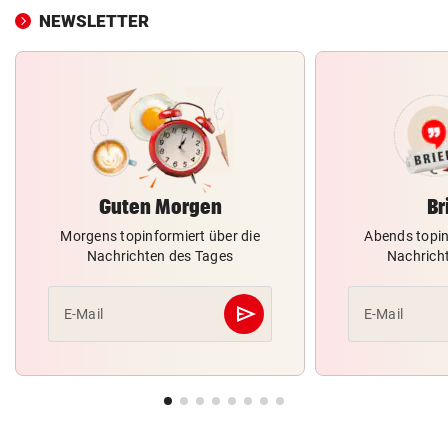
NEWSLETTER
Guten Morgen
Br
Morgens topinformiert über die
Abends topin
Nachrichten des Tages
Nachrich
send
E-Mail
E-Mail
Abschicken