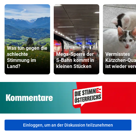
Was tun gegen die
schlechte
Mega-Sperre der
Vermisstes
Stimmung im
S-Bahn kommt in
Kätzchen-Quar
Land?
kleinen Stücken
ist wieder ver
Einloggen, um an der Diskussion teilzunehmen