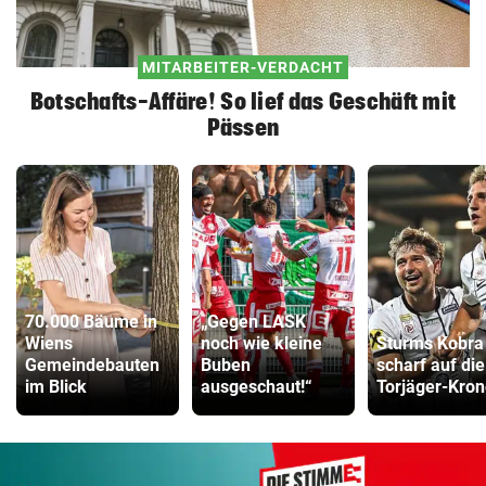
MITARBEITER-VERDACHT
Botschafts-Affäre! So lief das Geschäft mit
Pässen
70.000 Bäume in
„Gegen LASK
Wiens
noch wie kleine
Sturms Kobra 
Gemeindebauten
Buben
scharf auf die
im Blick
ausgeschaut!“
Torjäger-Kron