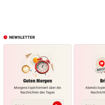
NEWSLETTER
Guten Morgen
Br
Morgens topinformiert über die
Abends topin
Nachrichten des Tages
Nachrich