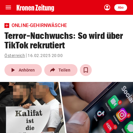
menu
account_circle
Navigation
Anmelden
Abo
close
Schließen
ein-/ausklappen
ONLINE-GEHIRNWÄSCHE
Abonnieren
Terror-Nachwuchs: So wird über
TikTok rekrutiert
account_circle
arrow_right
Anmelden
Österreich
16.02.2025 20:00
pin_drop
arrow_right
Bundesland auswäh
Wien
play_arrow
Anhören
Teilen
bookmark
Merkliste
Suchbegriff
search
eingeben