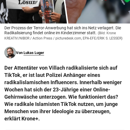
© Krone Multimedia GmbH & Co KG 2026
Muthgasse 2, 1190 Wien
Der Prozess der Terror-Anwerbung hat sich ins Netz verlagert. Die
Radikalisierung findet online im Kinderzimmer statt.
(Bild: Krone
KREATIV/NIBOR / Action Press / picturedesk.com, EPA-EFE/ERIK S. LESSER)
Von
Lukas Luger
Der Attentäter von Villach radikalisierte sich auf
TikTok, er ist laut Polizei Anhänger eines
radikalislamischen Influencers. Innerhalb weniger
Wochen hat sich der 23-Jährige einer Online-
Gehirnwäsche unterzogen. Wie funktioniert das?
Wie radikale Islamisten TikTok nutzen, um junge
Menschen von ihrer Ideologie zu überzeugen,
erklärt Krone+.