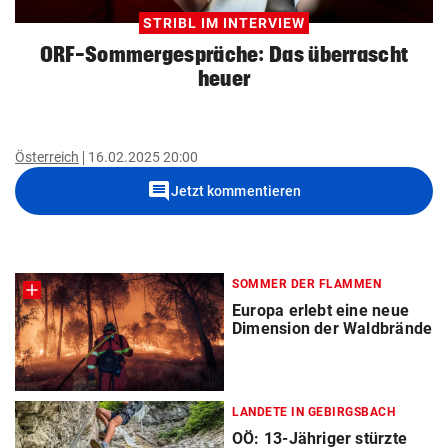
STRIBL IM INTERVIEW
ORF-Sommergespräche: Das überrascht
heuer
Österreich
16.02.2025 20:00
comment
Jetzt kommentieren
SOMMER DER FLAMMEN
Europa erlebt eine neue
Dimension der Waldbrände
LANDETE IN GEBIRGSBACH
OÖ: 13-Jähriger stürzte