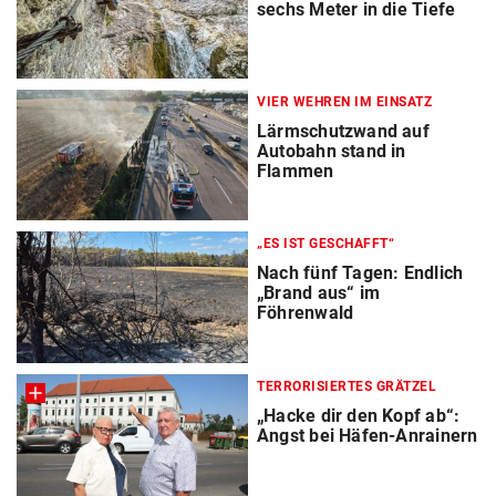
sechs Meter in die Tiefe
VIER WEHREN IM EINSATZ
Lärmschutzwand auf
Autobahn stand in
Flammen
„ES IST GESCHAFFT“
Nach fünf Tagen: Endlich
„Brand aus“ im
Föhrenwald
TERRORISIERTES GRÄTZEL
„Hacke dir den Kopf ab“:
Angst bei Häfen-Anrainern