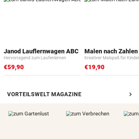
Janod Lauflernwagen ABC
Hervorragend zum Laufenlernen
Kreativer Malspaß für Kinde
€59,90
€19,90
chevron_right
VORTEILSWELT MAGAZINE