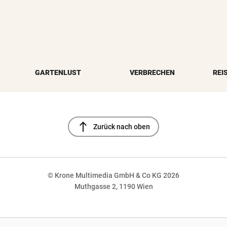
GARTENLUST
VERBRECHEN
REI
north
Zurück nach oben
© Krone Multimedia GmbH & Co KG 2026
Muthgasse 2, 1190 Wien
NaN%