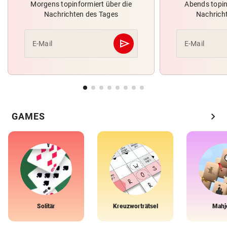
Morgens topinformiert über die
Abends topin
Nachrichten des Tages
Nachrich
send
E-Mail
E-Mail
Abschicken
chevron_right
GAMES
Solitär
Kreuzworträtsel
Mahj