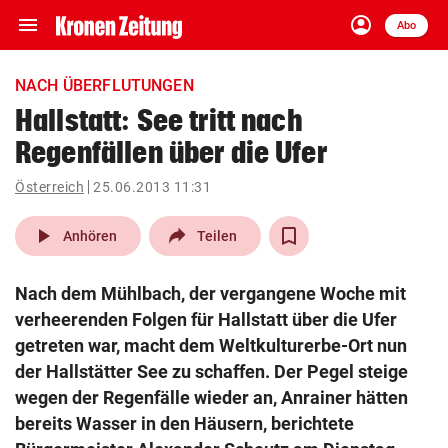
menu
account_circle
Navigation
Anmelden
Abo
close
Schließen
ein-/ausklappen
NACH ÜBERFLUTUNGEN
Abonnieren
Hallstatt: See tritt nach
Regenfällen über die Ufer
account_circle
arrow_right
Anmelden
Österreich
25.06.2013 11:31
pin_drop
arrow_right
Bundesland auswäh
Wien
play_arrow
Anhören
Teilen
bookmark
Merkliste
Nach dem Mühlbach, der vergangene Woche mit
verheerenden Folgen für Hallstatt über die Ufer
Suchbegriff
getreten war, macht dem Weltkulturerbe-Ort nun
search
eingeben
der Hallstätter See zu schaffen. Der Pegel steige
wegen der Regenfälle wieder an, Anrainer hätten
bereits Wasser in den Häusern, berichtete