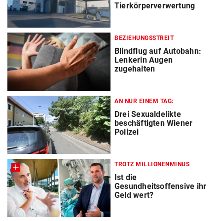
Tierkörperverwertung
BEZIEHUNGSSTREIT
Blindflug auf Autobahn:
Lenkerin Augen
zugehalten
AN NUR EINEM TAG:
Drei Sexualdelikte
beschäftigten Wiener
Polizei
TROTZ MILLIONENMINUS
Ist die
Gesundheitsoffensive ihr
Geld wert?