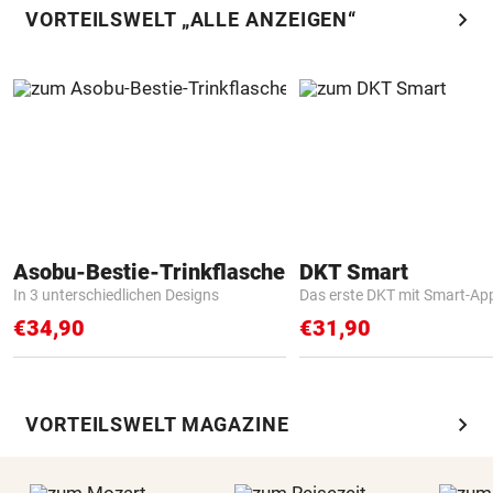
chevron_right
VORTEILSWELT „ALLE ANZEIGEN“
Asobu-Bestie-Trinkflasche
DKT Smart
In 3 unterschiedlichen Designs
Das erste DKT mit Smart-Ap
€34,90
€31,90
chevron_right
VORTEILSWELT MAGAZINE