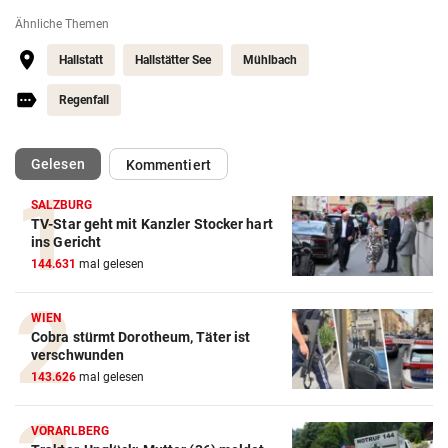
Ähnliche Themen
Hallstatt
Hallstätter See
Mühlbach
Regenfall
(ausgewählt)
Gelesen
Kommentiert
SALZBURG
TV-Star geht mit Kanzler Stocker hart
ins Gericht
144.631
mal gelesen
WIEN
Cobra stürmt Dorotheum, Täter ist
verschwunden
143.626
mal gelesen
VORARLBERG