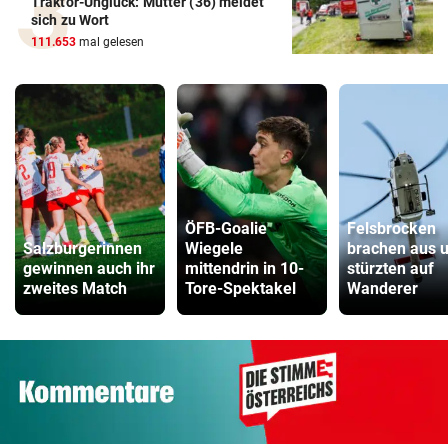
Traktor-Unglück: Mutter (36) meldet
sich zu Wort
111.653
mal gelesen
ÖFB-Goalie
Felsbrocken
Salzburgerinnen
Wiegele
brachen aus 
gewinnen auch ihr
mittendrin in 10-
stürzten auf
zweites Match
Tore-Spektakel
Wanderer