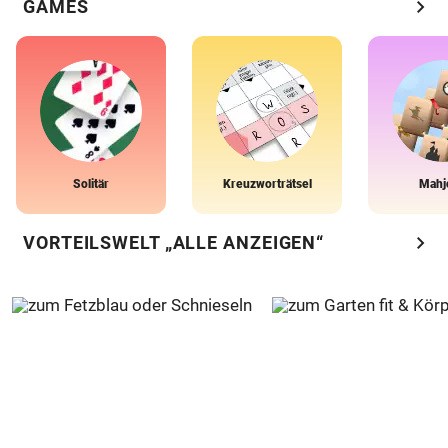
chevron_right
GAMES
Solitär
Kreuzworträtsel
Mahj
chevron_right
VORTEILSWELT „ALLE ANZEIGEN“