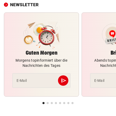
NEWSLETTER
Guten Morgen
Br
Morgens topinformiert über die
Abends topin
Nachrichten des Tages
Nachrich
send
E-Mail
E-Mail
Abschicken