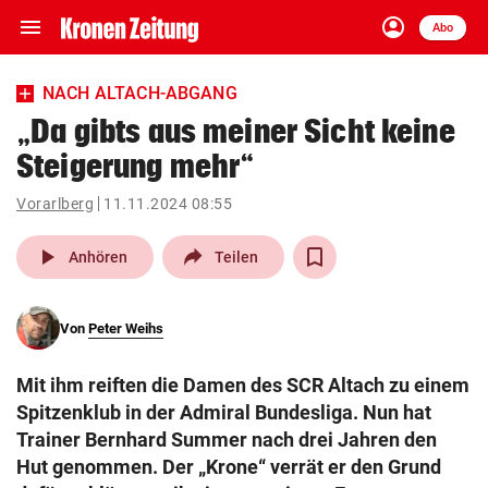
menu
account_circle
Navigation
Anmelden
Abo
close
Schließen
ein-/ausklappen
NACH ALTACH-ABGANG
Abonnieren
„Da gibts aus meiner Sicht keine
Steigerung mehr“
account_circle
arrow_right
Anmelden
Vorarlberg
11.11.2024 08:55
pin_drop
arrow_right
Bundesland auswäh
Wien
play_arrow
Anhören
Teilen
bookmark
Merkliste
Von
Peter Weihs
Suchbegriff
search
Mit ihm reiften die Damen des SCR Altach zu einem
eingeben
Spitzenklub in der Admiral Bundesliga. Nun hat
Trainer Bernhard Summer nach drei Jahren den
Hut genommen. Der „Krone“ verrät er den Grund