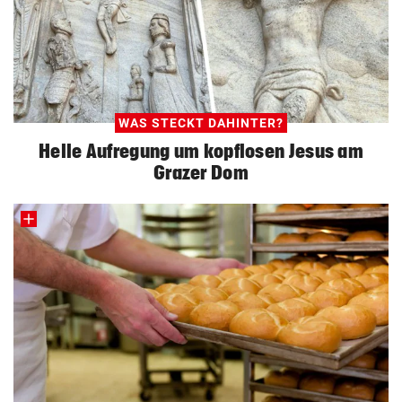
WAS STECKT DAHINTER?
Helle Aufregung um kopflosen Jesus am
Grazer Dom