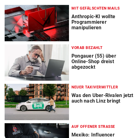
MIT GEFÄLSCHTEN MAILS
Anthropic-KI wollte
Programmierer
manipulieren
VORAB BEZAHLT
Pongauer (55) über
Online-Shop dreist
abgezockt
NEUER TAXIVERMITTLER
Was den Uber-Rivalen jetzt
auch nach Linz bringt
AUF OFFENER STRASSE
Mexiko: Influencer