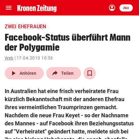
menu
account_circle
Navigation
Anmelden
Abo
close
Schließen
ein-/ausklappen
ZWEI EHEFRAUEN
Abonnieren
Facebook-Status überführt Mann
der Polygamie
account_circle
arrow_right
Anmelden
Web
17.04.2013 10:53
pin_drop
arrow_right
Bundesland auswäh
Wien
play_arrow
Anhören
Teilen
bookmark
Merkliste
In Australien hat eine frisch verheiratete Frau
kürzlich Bekanntschaft mit der anderen Ehefrau
Suchbegriff
ihres vermeintlichen Traumprinzen gemacht.
search
eingeben
Nachdem die neue Frau Keyet - so der Nachname
des Mannes - auf Facebook ihren Beziehungsstatus
auf "Verheiratet" geändert hatte, meldete sich bei