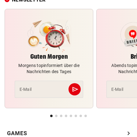
Guten Morgen
Br
Morgens topinformiert über die
Abends topin
Nachrichten des Tages
Nachrich
send
E-Mail
E-Mail
Abschicken
chevron_right
GAMES