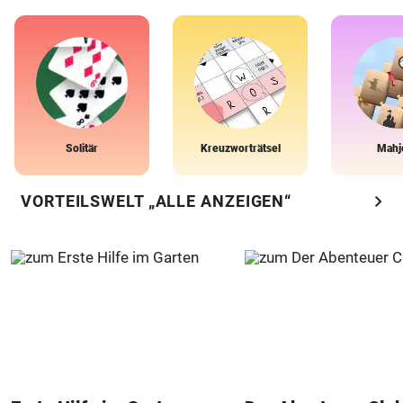
Solitär
Kreuzworträtsel
Mahj
chevron_right
VORTEILSWELT „ALLE ANZEIGEN“