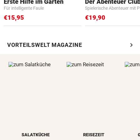
Erste Hilfe im Garten
Der Abenteuer Clu
Für intelligente Faule
Spielerische Abenteuer mit P
€15,95
€19,90
chevron_right
VORTEILSWELT MAGAZINE
SALATKÜCHE
REISEZEIT