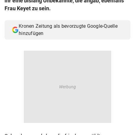
ihr eine bislang Unbekannte, die angab, ebenfalls
© Krone Multimedia GmbH & Co KG 2026
Frau Keyet zu sein.
Muthgasse 2, 1190 Wien
Kronen Zeitung als bevorzugte Google-Quelle
hinzufügen