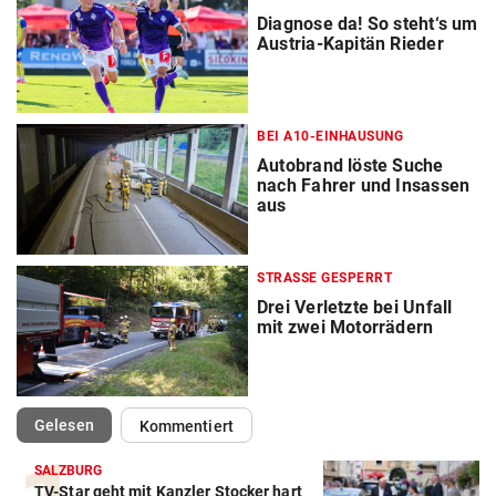
Diagnose da! So steht‘s um
Austria-Kapitän Rieder
BEI A10-EINHAUSUNG
Autobrand löste Suche
nach Fahrer und Insassen
aus
STRASSE GESPERRT
Drei Verletzte bei Unfall
mit zwei Motorrädern
(ausgewählt)
Gelesen
Kommentiert
SALZBURG
TV-Star geht mit Kanzler Stocker hart