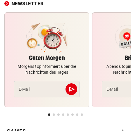
NEWSLETTER
Guten Morgen
Br
Morgens topinformiert über die
Abends topin
Nachrichten des Tages
Nachrich
send
E-Mail
E-Mail
Abschicken