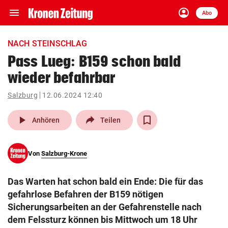
menu
account_circle
Navigation
Anmelden
Abo
close
Schließen
ein-/ausklappen
NACH STEINSCHLAG
Abonnieren
Pass Lueg: B159 schon bald
wieder befahrbar
account_circle
arrow_right
Anmelden
Salzburg
12.06.2024 12:40
pin_drop
arrow_right
Bundesland auswäh
Wien
play_arrow
Anhören
Teilen
bookmark
Merkliste
Von
Salzburg-Krone
Suchbegriff
search
Das Warten hat schon bald ein Ende: Die für das
eingeben
gefahrlose Befahren der B159 nötigen
Sicherungsarbeiten an der Gefahrenstelle nach
dem Felssturz können bis Mittwoch um 18 Uhr