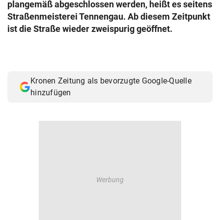
plangemäß abgeschlossen werden, heißt es seitens
© Krone Multimedia GmbH & Co KG 2026
Straßenmeisterei Tennengau. Ab diesem Zeitpunkt
Muthgasse 2, 1190 Wien
ist die Straße wieder zweispurig geöffnet.
Kronen Zeitung als bevorzugte Google-Quelle
hinzufügen