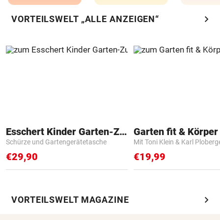
chevron_right
VORTEILSWELT „ALLE ANZEIGEN“
Esschert Kinder Garten-Zubehör
Garten fit & Körper 
Schürze und Gartengerätetasche
Mit Toni Klein & Karl Ploberg
€29,90
€19,99
chevron_right
VORTEILSWELT MAGAZINE