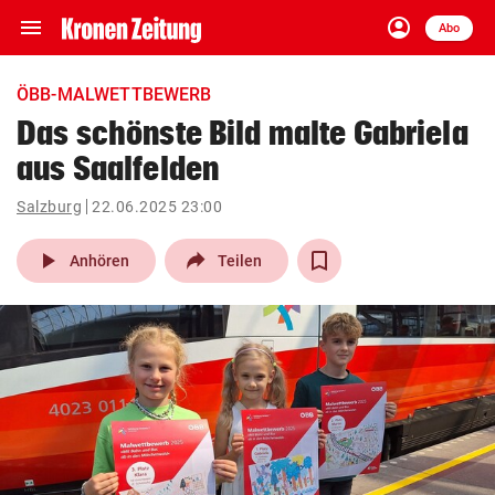
menu
account_circle
Navigation
Anmelden
Abo
close
Schließen
ein-/ausklappen
ÖBB-MALWETTBEWERB
Abonnieren
Das schönste Bild malte Gabriela
aus Saalfelden
account_circle
arrow_right
Anmelden
Salzburg
22.06.2025 23:00
pin_drop
arrow_right
Bundesland auswäh
Wien
play_arrow
Anhören
Teilen
bookmark
Merkliste
Suchbegriff
search
eingeben