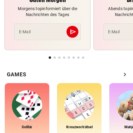
Morgens topinformiert über die
Abends topin
Nachrichten des Tages
Nachrich
send
E-Mail
E-Mail
Abschicken
chevron_right
GAMES
Solitär
Kreuzworträtsel
Mahj