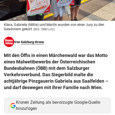
© Krone Multimedia GmbH & Co KG 2026
Muthgasse 2, 1190 Wien
Klara, Gabriela (Mitte) und Martin wurden von einer Jury zu den
Gewinnern gekürt
(Bild: ÖBB/Lutz)
Von
Salzburg-Krone
Mit den Öffis in einen Märchenwald war das Motto
eines Malwettbewerbs der Österreichischen
Bundesbahnen (ÖBB) mit dem Salzburger
Verkehrsverbund. Das Siegerbild malte die
achtjährige Pinzgauerin Gabriela aus Saalfelden –
und darf deswegen mit ihrer Familie nach Wien.
Kronen Zeitung als bevorzugte Google-Quelle
hinzufügen