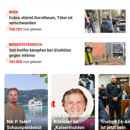
WIEN
Cobra stürmt Dorotheum, Täter ist
verschwunden
142.729
mal gelesen
NIEDERÖSTERREICH
500 Helfer kämpfen bei Gluthitze
gegen Inferno
141.428
mal gelesen
Wie Schoitl und
Nik P. feiert
Kneisser im
Trumps Ex-An
Schauspieldebüt
„Kaisermühlen
ist jetzt sein