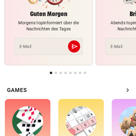
Guten Morgen
Br
Morgens topinformiert über die
Abends topin
Nachrichten des Tages
Nachrich
send
E-Mail
E-Mail
Abschicken
chevron_right
GAMES