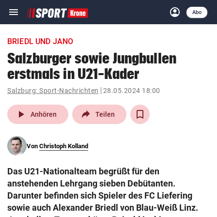
menu
account_circle
Navigation
Anmelden
Abo
close
Schließen
ein-/ausklappen
BRIEDL UND JANO
Abonnieren
Salzburger sowie Jungbullen
erstmals in U21-Kader
account_circle
arrow_right
Anmelden
Salzburg: Sport-Nachrichten
28.05.2024 18:00
pin_drop
arrow_right
Bundesland auswäh
Wien
play_arrow
Anhören
Teilen
bookmark
Merkliste
Von
Christoph Kolland
Suchbegriff
search
Das U21-Nationalteam begrüßt für den
eingeben
anstehenden Lehrgang sieben Debütanten.
Darunter befinden sich Spieler des FC Liefering
sowie auch Alexander Briedl von Blau-Weiß Linz.