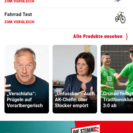
ZUM VERGLEICH
Kinderfahrrad Vergleich
ZUM VERGLEICH
Alle Produkte ansehen
„Verschlaha“:
„Unfassbar“: Auch
Grünau fertig
Prügeln auf
AK-Chefin über
Traditionsklu
Vorarlbergerisch
Stocker empört
3:0 ab