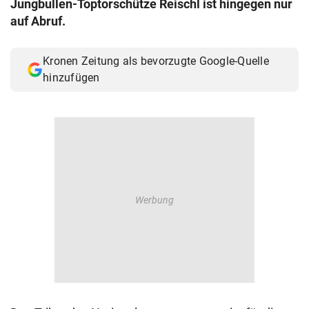
Jungbullen-Toptorschütze Reischl ist hingegen nur
© Krone Multimedia GmbH & Co KG 2026
auf Abruf.
Muthgasse 2, 1190 Wien
Kronen Zeitung als bevorzugte Google-Quelle
hinzufügen