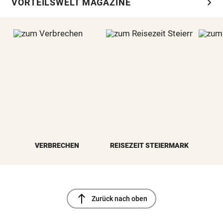
chevron_right
VORTEILSWELT MAGAZINE
VERBRECHEN
REISEZEIT STEIERMARK
north
Zurück nach oben