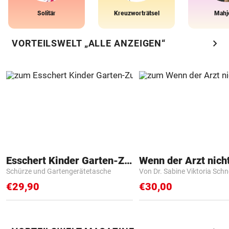
Solitär
Kreuzworträtsel
Mahj
chevron_right
VORTEILSWELT „ALLE ANZEIGEN“
Esschert Kinder Garten-Zubehör
Schürze und Gartengerätetasche
Von Dr. Sabine Viktoria Schn
€29,90
€30,00