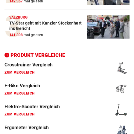
142.967
mal gelesen
E-Bike Vergleich
ZUM VERGLEICH
SALZBURG
TV-Star geht mit Kanzler Stocker hart
Elektro-Scooter Vergleich
ins Gericht
ZUM VERGLEICH
141.808
mal gelesen
Ergometer Vergleich
ZUM VERGLEICH
PRODUKT VERGLEICHE
Fahrrad Test
ZUM VERGLEICH
Fahrradanhänger Vergleich
ZUM VERGLEICH
Faszienrolle Vergleich
ZUM VERGLEICH
Hoverboard Vergleich