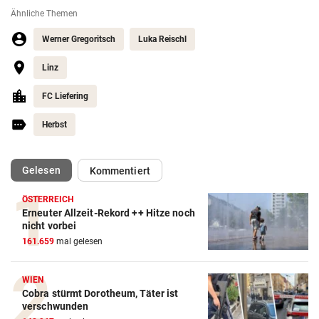
Ähnliche Themen
Werner Gregoritsch
Luka Reischl
Linz
FC Liefering
Herbst
(ausgewählt)
Gelesen
Kommentiert
ÖSTERREICH
Erneuter Allzeit-Rekord ++ Hitze noch
nicht vorbei
Action-Cam Vergleich
161.659
mal gelesen
ZUM VERGLEICH
Crosstrainer Vergleich
WIEN
Cobra stürmt Dorotheum, Täter ist
ZUM VERGLEICH
verschwunden