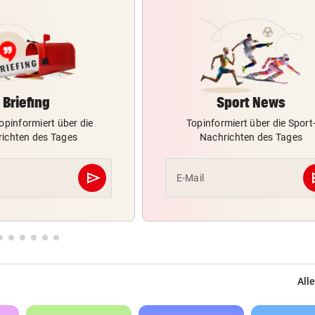
Briefing
Sport News
opinformiert über die
Topinformiert über die Sport
ichten des Tages
Nachrichten des Tages
send
s
E-Mail
Abschicken
Alle