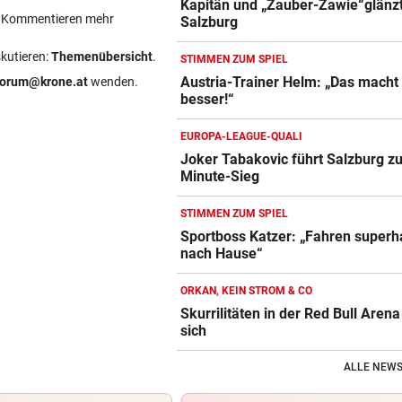
Kapitän und „Zauber-Zawie“glänzt
ein Kommentieren mehr
Salzburg
skutieren:
Themenübersicht
.
STIMMEN ZUM SPIEL
Austria-Trainer Helm: „Das macht
forum@krone.at
wenden.
besser!“
EUROPA-LEAGUE-QUALI
Joker Tabakovic führt Salzburg zu
Minute-Sieg
STIMMEN ZUM SPIEL
Sportboss Katzer: „Fahren super
nach Hause“
ORKAN, KEIN STROM & CO
Skurrilitäten in der Red Bull Aren
sich
ALLE NEWS