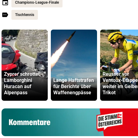
Champions-League-Finale
Tischtennis
Zyprer schrottet
Reusser vor
Lamborghini
Lange Haftstrafen
Ventoux-Etappe
Huracan auf
für Berichte über
weiter im Gelbe
Alpenpass
Waffenengpässe
Trikot