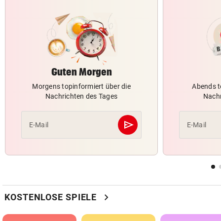
Guten Morgen
Morgens topinformiert über die
Abends t
Nachrichten des Tages
Nachr
send
E-Mail
E-Mail
Abschicken
chevron_right
KOSTENLOSE SPIELE