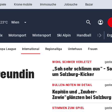
piele
Krone mobile
Immosuche
Jobsuche
Bazar
search
account_circle
Menü aufklappen
Suchen
23°C
Wien
ix
Motorsport
Wintersport
Ski Alpin
Handball
Eishocke
Er
(ausgewählt)
ropa League
International
Regionalliga
Unterhaus
Frauen
len
WOHL SCHWER VERLETZT
geste
„Sah sehr schlimm aus“ – S
reundin
um Salzburg-Kicker
BULLEN-NOTEN IM DETAIL
geste
Kapitän und „Zauber-
Zawie“glänzten bei Salzburg
STIMMEN ZUM SPIEL
geste