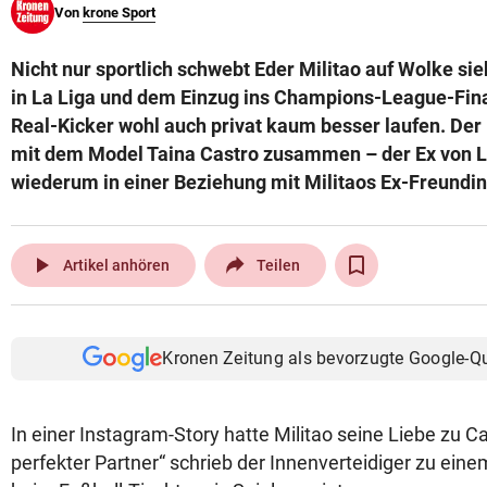
Von
krone Sport
© Krone Multimedia GmbH & Co KG 2026
Muthgasse 2, 1190 Wien
Nicht nur sportlich schwebt Eder Militao auf Wolke si
in La Liga und dem Einzug ins Champions-League-Fina
Real-Kicker wohl auch privat kaum besser laufen. Der B
mit dem Model Taina Castro zusammen – der Ex von Le
wiederum in einer Beziehung mit Militaos Ex-Freundin 
play_arrow
Artikel anhören
Teilen
Kronen Zeitung als bevorzugte Google-Q
In einer Instagram-Story hatte Militao seine Liebe zu Ca
perfekter Partner“ schrieb der Innenverteidiger zu eine