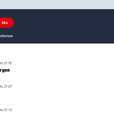
Abo
y
gebnisse
US-Sport
rn, 21:52
orgen
rn, 21:27
rn, 21:12