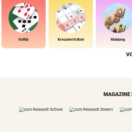
Solitär
Kreuzworträtsel
Mahjong
V
MAGAZINE 