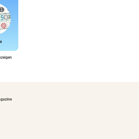
u
Snake
nzeigen
agazine