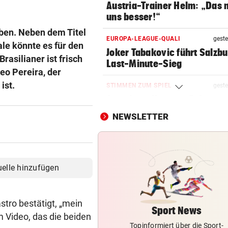
Austria-Trainer Helm: „Das
uns besser!“
eben. Neben dem Titel
EUROPA-LEAGUE-QUALI
geste
le könnte es für den
Joker Tabakovic führt Salzbu
rasilianer ist frisch
Last-Minute-Sieg
o Pereira, der
ist.
STIMMEN ZUM SPIEL
geste
Sportboss Katzer: „Fahren
superhappy nach Hause“
NEWSLETTER
ORKAN, KEIN STROM & CO
geste
Skurrilitäten in der Red Bull
häufen sich
uelle hinzufügen
WASSERSPRINGEN
geste
Knoll bei EM Achter vom Tur
stro bestätigt, „mein
Lotfi auf Rang 12!
Sport News
m Video, das die beiden
Topinformiert über die Sport-
SCHON NÄCHSTE SAISON
geste