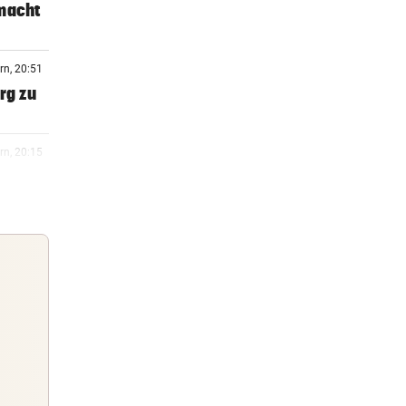
 macht
rn, 20:51
rg zu
rn, 20:15
rn, 20:06
 Arena
rn, 19:47
m ++
Guten Morgen
Morgens topinformiert über die
rn, 19:46