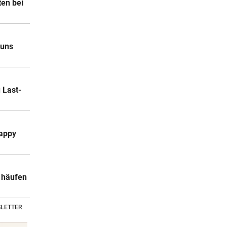
en bei
 uns
 Last-
happy
a häufen
LETTER