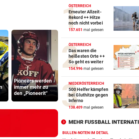
ÖSTERREICH
Erneuter Allzeit-
Rekord ++ Hitze
noch nicht vorbei
157.651
mal gelesen
ÖSTERREICH
Das waren die
heißesten Orte ++
So geht es weiter
154.996
mal gelesen
Kapitän und
Katzentöter
Pioneers werden
„Zauber-
Anwalt: „Ni
NIEDERÖSTERREICH
n
immer mehr zu
Zawie“glänzten
viel Hass
500 Helfer kämpfen
den „Pioneerit“
bei Salzburg
begegnet“
bei Gluthitze gegen
Inferno
138.409
mal gelesen
MEHR FUSSBALL INTERNATI
BULLEN-NOTEN IM DETAIL