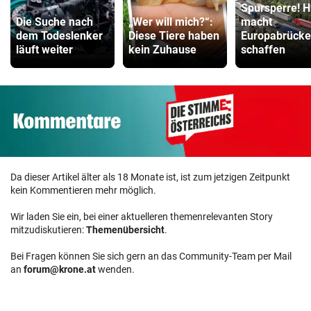
Spursperre! H
Die Suche nach
„Wer will mich?“:
macht
dem Todeslenker
Diese Tiere haben
Europabrücke
läuft weiter
kein Zuhause
schaffen
Da dieser Artikel älter als 18 Monate ist, ist zum jetzigen Zeitpunkt
kein Kommentieren mehr möglich.
Wir laden Sie ein, bei einer aktuelleren themenrelevanten Story
mitzudiskutieren:
Themenübersicht
.
Bei Fragen können Sie sich gern an das Community-Team per Mail
an
forum@krone.at
wenden.