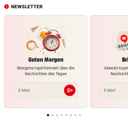
NEWSLETTER
Guten Morgen
Br
Morgens topinformiert über die
Abends topin
Nachrichten des Tages
Nachrich
send
E-Mail
E-Mail
Abschicken