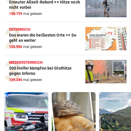
Erneuter Allzeit-Rekord ++ Hitze noch
nicht vorbei
158.759
mal gelesen
ÖSTERREICH
Das waren die heißesten Orte ++ So
geht es weiter
155.956
mal gelesen
NIEDERÖSTERREICH
500 Helfer kämpfen bei Gluthitze
gegen Inferno
139.346
mal gelesen