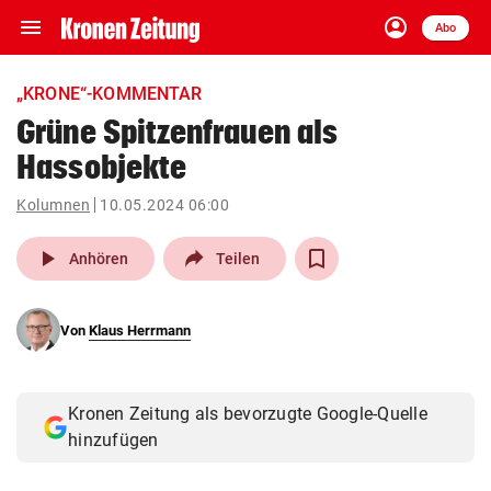
menu
account_circle
Navigation
Anmelden
Abo
close
Schließen
ein-/ausklappen
„KRONE“-KOMMENTAR
Abonnieren
Grüne Spitzenfrauen als
Hassobjekte
account_circle
arrow_right
Anmelden
Kolumnen
10.05.2024 06:00
pin_drop
arrow_right
Bundesland auswäh
Wien
play_arrow
Anhören
Teilen
bookmark
Merkliste
Von
Klaus Herrmann
Suchbegriff
search
eingeben
Kronen Zeitung als bevorzugte Google-Quelle
hinzufügen