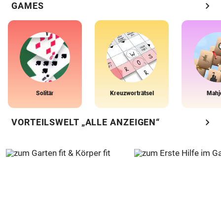
chevron_right
GAMES
Solitär
Kreuzworträtsel
Mahj
chevron_right
VORTEILSWELT „ALLE ANZEIGEN“