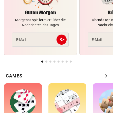
Guten Morgen
Br
Morgens topinformiert über die
Abends topin
Nachrichten des Tages
Nachrich
send
E-Mail
E-Mail
Abschicken
chevron_right
GAMES