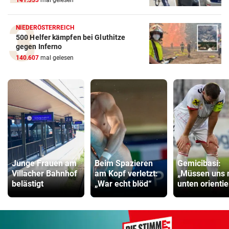
141.353
mal gelesen
NIEDERÖSTERREICH
500 Helfer kämpfen bei Gluthitze
gegen Inferno
140.607
mal gelesen
Junge Frauen am
Beim Spazieren
Gemicibasi:
Villacher Bahnhof
am Kopf verletzt:
„Müssen uns 
belästigt
„War echt blöd“
unten orienti