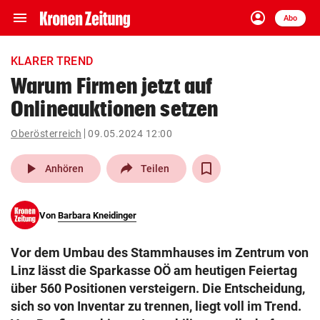
menu
account_circle
Navigation
Anmelden
Abo
close
Schließen
ein-/ausklappen
KLARER TREND
Abonnieren
Warum Firmen jetzt auf
Onlineauktionen setzen
account_circle
arrow_right
Anmelden
Oberösterreich
09.05.2024 12:00
pin_drop
arrow_right
Bundesland auswäh
Wien
play_arrow
Anhören
Teilen
bookmark
Merkliste
Von
Barbara Kneidinger
Suchbegriff
search
Vor dem Umbau des Stammhauses im Zentrum von
eingeben
Linz lässt die Sparkasse OÖ am heutigen Feiertag
über 560 Positionen versteigern. Die Entscheidung,
sich so von Inventar zu trennen, liegt voll im Trend.