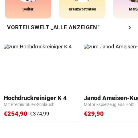
Solitär
Kreuzworträtsel
Mahj
chevron_right
VORTEILSWELT „ALLE ANZEIGEN“
Hochdruckreiniger K 4
Janod Ameisen-Ku
Mit PremiumFlex-Schlauch
Motorikspielzeug aus Holz
€254,90
€29,90
€374,99