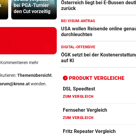
Österreich liegt bei E-Bussen deut
Apple-iPad Vergleich
k
bei PGA-Turnier
1 Getränkekühler
Mütter-Auf
zurück
den Cut vorzeitig
für heiße Tage!
gegen Kanz
ZUM VERGLEICH
BEI VISUM-ANTRAG
Apple-iPhone Vergleich
USA wollen Reisende online gena
ZUM VERGLEICH
durchleuchten
Apple Macbook Vergleich
DIGITAL-OFFENSIVE
ÖGK setzt bei der Kostenerstattung
ZUM VERGLEICH
auf KI
ein Kommentieren mehr
Bluetooth Lautsprecher Vergleich
skutieren:
Themenübersicht
.
ZUM VERGLEICH
PRODUKT VERGLEICHE
forum@krone.at
wenden.
DSL Speedtest
ZUM VERGLEICH
Fernseher Vergleich
ZUM VERGLEICH
Fritz Repeater Vergleich