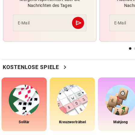
Nachrichten des Tages
Nachr
send
E-Mail
E-Mail
Abschicken
chevron_right
KOSTENLOSE SPIELE
Solitär
Kreuzworträtsel
Mahjong