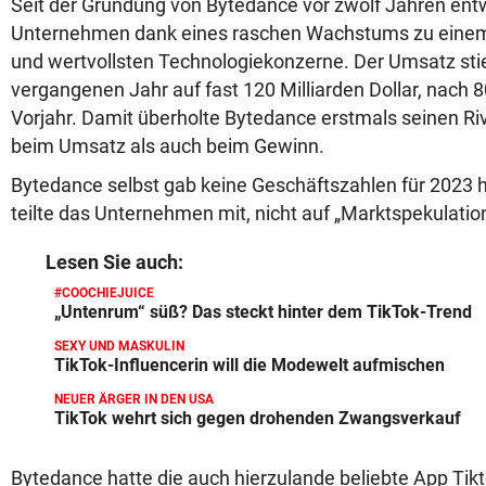
Seit der Gründung von Bytedance vor zwölf Jahren entw
Unternehmen dank eines raschen Wachstums zu einem 
und wertvollsten Technologiekonzerne. Der Umsatz sti
vergangenen Jahr auf fast 120 Milliarden Dollar, nach 80
Vorjahr. Damit überholte Bytedance erstmals seinen R
beim Umsatz als auch beim Gewinn.
Bytedance selbst gab keine Geschäftszahlen für 2023 
teilte das Unternehmen mit, nicht auf „Marktspekulatio
Lesen Sie auch:
#COOCHIEJUICE
„Untenrum“ süß? Das steckt hinter dem TikTok-Trend
SEXY UND MASKULIN
TikTok-Influencerin will die Modewelt aufmischen
NEUER ÄRGER IN DEN USA
TikTok wehrt sich gegen drohenden Zwangsverkauf
Bytedance hatte die auch hierzulande beliebte App Tik