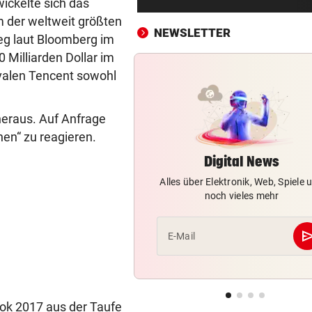
ickelte sich das
Das Märchen der deutschen
der weltweit größten
Autobauer
NEWSLETTER
eg laut Bloomberg im
LANGEWEILE ALS MOTIV
vor 3
 Milliarden Dollar im
Jugendbande machte auch v
ivalen Tencent sowohl
Gotteshaus nicht Halt
heraus. Auf Anfrage
ZWISCHEN HIMMEL & ERDE
vor 3
nen“ zu reagieren.
Über Tattoos und die Krux mi
Individualität
Digital News
Alles über Elektronik, Web, Spiele 
UMFRAGE ALARMIEREND
vor 3
noch vieles mehr
Jeder vierte Industriebetrieb
erwägt Verlagerung
se
E-Mail
DONAUARME AM TROCKENEN
vor 3
Fischereiverein hofft nun au
Regen zur Belebung
tok 2017 aus der Taufe
„KRONE“-KOMMENTAR
vor 3