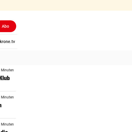
Abo
tschaft
krone.tv
Wissen
Gericht
Kolumnen
Freizeit
Reise
Ti
7 Minuten
Klub
7 Minuten
n
7 Minuten