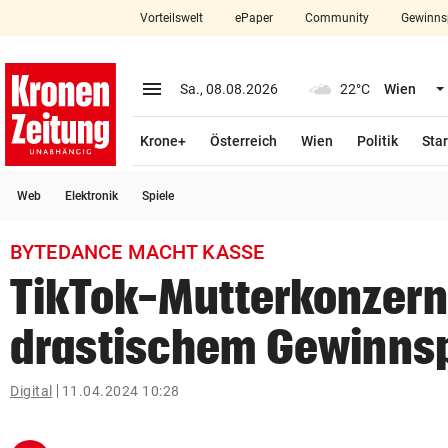
Vorteilswelt
ePaper
Community
Gewinns
close
Schließen
menu
Menü aufklappen
Sa., 08.08.2026
22°C
Wien
Abonnieren
Krone+
Österreich
Wien
Politik
Star
account_circle
arrow_right
Anmelden
Web
Elektronik
Spiele
pin_drop
arrow_right
Bundesland auswäh
Wien
BYTEDANCE MACHT KASSE
bookmark
Merkliste
TikTok-Mutterkonzern
drastischem Gewinns
Suchbegriff
search
eingeben
Digital
11.04.2024 10:28