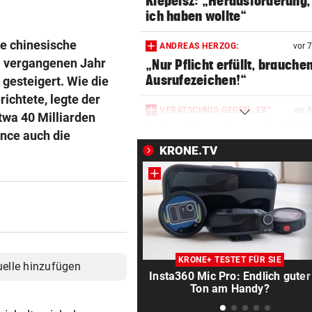
Klepeisz: „Herausforderung,
ich haben wollte“
te chinesische
ANDREAS HERZOG:
vor 
m vergangenen Jahr
„Nur Pflicht erfüllt, brauche
Ausrufezeichen!“
gesteigert. Wie die
chtete, legte der
VERATSCHNIG GEGEN „EX“
vor 
twa 40 Milliarden
Bullen-Ass: „Dann würde ic
ance auch die
gegen den WAC jubeln!“
KRONE.TV
„EXTREM ANSTRENGEND“
vor 3
Arzt auf Auslandsmission:
„Südsudan ist vergessen“
MÜHSAME ENERGIEWENDE
vor 3
Heikler Kraftakt: Neue Wind
KRONE+ TESTET FÜR SIE
uelle hinzufügen
brauchen Geduld
Insta360 Mic Pro: Endlich guter
Ton am Handy?
„KRONE“-KOMMENTAR
vor 3