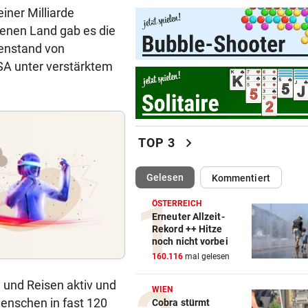
iner Milliarde
EU und wir in der Schuldenfa
genen Land gab es die
genstand von
HOCHSAISON FÜR ÄRGER
vor 3
Neuer Anlauf, um „Stau-
USA unter verstärktem
Flüchtlinge“ zu verbannen
WIEN, NÖ & BURGENLAND
vor 3
Tiere auf der Suche nach ei
chevron_right
TOP 3
Zuhause
„KRONE“-KOMMENTAR
vor 
(ausgewählt)
Gelesen
Kommentiert
Die Wende ist weit entfernt
ÖSTERREICH
Erneuter Allzeit-
TEMPERATUREN STEIGEN
vor 
Rekord ++ Hitze
Nach kurzer Verschnaufpau
noch nicht vorbei
wieder bis zu 32 Grad
160.116
mal gelesen
 und Reisen aktiv und
HIER IM TICKER
vor 
WIEN
enschen in fast 120
MotoGP: Sprintrennen in
Cobra stürmt