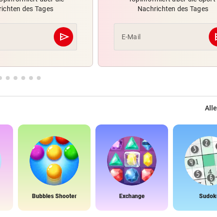
ichten des Tages
Nachrichten des Tages
send
s
E-Mail
Abschicken
Alle
Bubbles Shooter
Exchange
Sudok