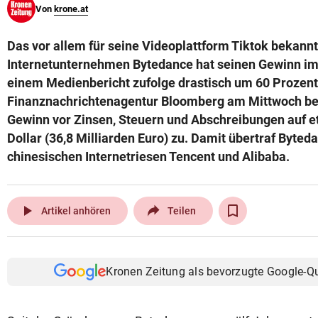
Von
krone.at
© Krone Multimedia GmbH & Co KG 2026
Muthgasse 2, 1190 Wien
Das vor allem für seine Videoplattform Tiktok bekann
Internetunternehmen Bytedance hat seinen Gewinn i
einem Medienbericht zufolge drastisch um 60 Prozent 
Finanznachrichtenagentur Bloomberg am Mittwoch beri
Gewinn vor Zinsen, Steuern und Abschreibungen auf e
Dollar (36,8 Milliarden Euro) zu. Damit übertraf Byted
chinesischen Internetriesen Tencent und Alibaba.
play_arrow
Artikel anhören
Teilen
Kronen Zeitung als bevorzugte Google-Q