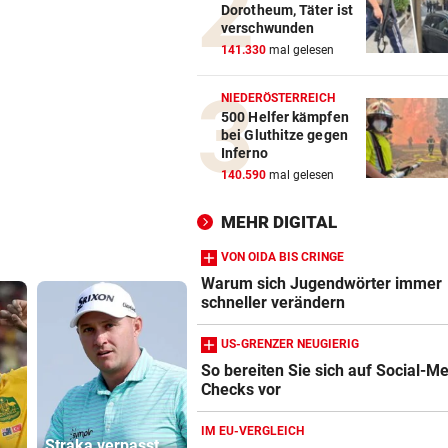
Dorotheum, Täter ist
Silverstone ab 17 Uhr LIVE
verschwunden
141.330
mal gelesen
NEUN GROSSE PREISE
vor 
Gewinnspiel zum Linzer „Kr
NIEDERÖSTERREICH
Fest 2026
500 Helfer kämpfen
bei Gluthitze gegen
BUNDESLIGA IM TICKER
vor 
Inferno
LIVE ab 19.30 Uhr: Steirerde
140.590
mal gelesen
Hartberg – Sturm
MEHR DIGITAL
VON OIDA BIS CRINGE
Warum sich Jugendwörter immer
schneller verändern
US-GRENZER NEUGIERIG
So bereiten Sie sich auf Social-M
Checks vor
Amazon-Kindle Vergleich
ZUM VERGLEICH
IM EU-VERGLEICH
Straka verpasst
Wir verlosen 22 x
Sager wirkt